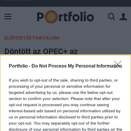
A Paksi Atomerőmű összteljesítménye 226 MW. A Duna vízállá
ELŐFIZETŐI TARTALOM
Döntött az OPEC+ az
olajkitermelésről, de az iráni
Portfolio -
Do Not Process My Personal Information
konflikus mindent felülírhat
If you wish to opt-out of the sale, sharing to third parties, or
Portfolio
processing of your personal or sensitive information for
2026. május 03. 11:37
targeted advertising by us, please use the below opt-out
section to confirm your selection. Please note that after your
opt-out request is processed you may continue seeing
Az OPEC+ újabb szerény kitermelésnövelésről
interest-based ads based on personal information utilized by
dönt vasárnap, az emelés azonban a gyakorlatban
us or personal information disclosed to third parties prior to
mindaddig csak papíron marad, amíg az
your opt-out. You may separately opt-out of the further
disclosure of your personal information by third parties on the
amerikai–iráni háború megbénítja a Perzsa-öböl