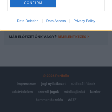
CONFIRM
kötéslistái
Előfizetés
Data Deletion
Data Access
Privacy Policy
MÁR ELŐFIZETŐNK VAGY?
BEJELENTKEZÉS
© 2026 Portfolio
impresszum
jogi nyilatkozat
süti beállítások
adatvédelem
szerzői jogok
médiaajánlat
karrier
kommentkezelés
ÁSZF