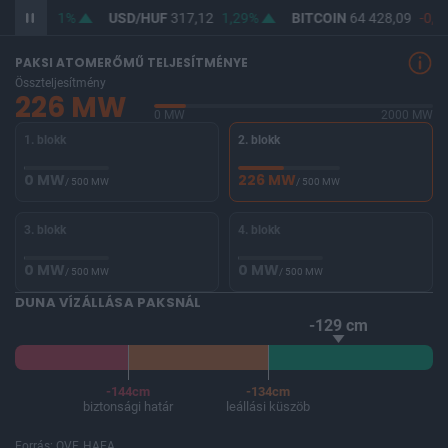
365,34
1%
USD/HUF
317,12
1,29%
BITCOIN
64 428,09
-0,2
PAKSI ATOMERŐMŰ TELJESÍTMÉNYE
Összteljesítmény
226 MW
0 MW
2000 MW
1. blokk
2. blokk
0 MW
226 MW
/ 500 MW
/ 500 MW
3. blokk
4. blokk
0 MW
0 MW
/ 500 MW
/ 500 MW
DUNA VÍZÁLLÁSA PAKSNÁL
-129 cm
-144cm
-134cm
biztonsági határ
leállási küszöb
Forrás: OVF, HAEA