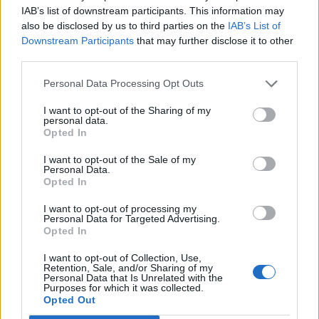
IAB’s list of downstream participants. This information may
olajszállítmányait - írja a Reuters.
also be disclosed by us to third parties on the
IAB’s List of
Downstream Participants
that may further disclose it to other
A hírügynökség értesülése szerint hét OPEC+-tagállam
third parties.
állapodott meg arról, hogy júniusban napi mintegy 188
ezer hordóval emelik a kitermelési kvótákat. Ez már a
Personal Data Processing Opt Outs
harmadik egymást követő havi növelés. A lépés azt hivatott
I want to opt-out of the Sharing of my
jelezni, hogy a csoport kész a kínálat bővítésére, amint a
personal data.
konfliktus véget ér. A döntést az sem befolyásolta, hogy az
Opted In
Egyesült Arab Emírségek...
I want to opt-out of the Sale of my
Personal Data.
Opted In
KEDVES OLVASÓNK!
I want to opt-out of processing my
Personal Data for Targeted Advertising.
A keresett cikk a portfolio.hu hírarchívumához
Opted In
tartozik, melynek olvasása előfizetéses
regisztrációhoz kötött.
I want to opt-out of Collection, Use,
Retention, Sale, and/or Sharing of my
Personal Data that Is Unrelated with the
Az előfizetés a következőket tartalmazza:
Purposes for which it was collected.
Opted Out
Portfolio.hu teljes cikkarchívum
Kötéslisták: BÉT elmúlt 2 év napon belüli