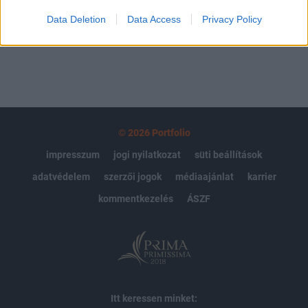
Data Deletion
Data Access
Privacy Policy
MÁR ELŐFIZETŐNK VAGY?
BEJELENTKEZÉS
© 2026 Portfolio
impresszum
jogi nyilatkozat
süti beállítások
adatvédelem
szerzői jogok
médiaajánlat
karrier
kommentkezelés
ÁSZF
Itt keressen minket: