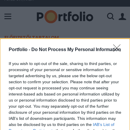
A Paksi Atomerőmű összteljesítménye 225 MW. A Duna vízállá
ELŐFIZETŐI TARTALOM
Megjött a döntés: így változna
Portfolio -
Do Not Process My Personal Information
holnap a benzin ára
If you wish to opt-out of the sale, sharing to third parties, or
processing of your personal or sensitive information for
Portfolio
targeted advertising by us, please use the below opt-out
section to confirm your selection. Please note that after your
2026. május 04. 17:31
opt-out request is processed you may continue seeing
interest-based ads based on personal information utilized by
Kedden további áremelkedésre számíthatunk a
us or personal information disclosed to third parties prior to
kutakon, írja a holtankoljak.
your opt-out. You may separately opt-out of the further
disclosure of your personal information by third parties on the
A benzin nagykereskedelmi piaci ára bruttó 8 forinttal, a
IAB’s list of downstream participants. This information may
gázolaj ára ezúttal bruttó 4 forinttal emelkedik. 2026.05.04-
also be disclosed by us to third parties on the
IAB’s List of