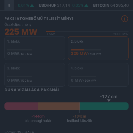
F
365,44
0,01%
USD/HUF
317,14
0,05%
BITCOIN
64 295,40
0
PAKSI ATOMERŐMŰ TELJESÍTMÉNYE
Összteljesítmény
225 MW
0 MW
2000 MW
1. blokk
2. blokk
0 MW
225 MW
/ 500 MW
/ 500 MW
3. blokk
4. blokk
0 MW
0 MW
/ 500 MW
/ 500 MW
DUNA VÍZÁLLÁSA PAKSNÁL
-127 cm
-144cm
-134cm
biztonsági határ
leállási küszöb
Forrás: OVF, HAEA