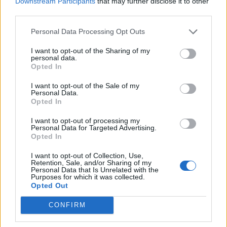
Downstream Participants
that may further disclose it to other
én a következő piaci átlagárakkal találkozhatunk a
third parties.
kutakon: 95-ös benzin: 691 Ft/liter Gázolaj: 734 Ft/liter
Kapcsolódó cikkünk 2026. 04. 28. Megjött a döntés: így
Personal Data Processing Opt Outs
változna holnap a benzin ára Címlapkép forrása:
Shutterstock
I want to opt-out of the Sharing of my
personal data.
Opted In
KEDVES OLVASÓNK!
I want to opt-out of the Sale of my
Personal Data.
A keresett cikk a portfolio.hu hírarchívumához
Opted In
tartozik, melynek olvasása előfizetéses
I want to opt-out of processing my
regisztrációhoz kötött.
Personal Data for Targeted Advertising.
Opted In
Az előfizetés a következőket tartalmazza:
I want to opt-out of Collection, Use,
Portfolio.hu teljes cikkarchívum
Retention, Sale, and/or Sharing of my
Personal Data that Is Unrelated with the
Kötéslisták: BÉT elmúlt 2 év napon belüli
Purposes for which it was collected.
kötéslistái
Opted Out
CONFIRM
Előfizetés