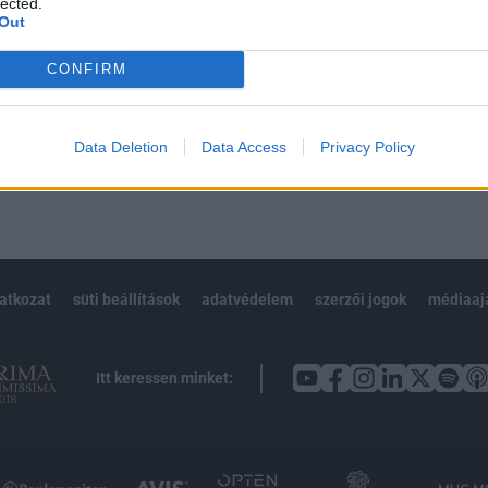
lected.
Out
CONFIRM
Előfizetés
Data Deletion
Data Access
Privacy Policy
NK VAGY?
BEJELENTKEZÉS
latkozat
süti beállítások
adatvédelem
szerzői jogok
médiaaj
Itt keressen minket: