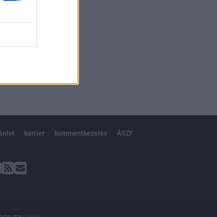
ánlat
karrier
kommentkezelés
ÁSZF