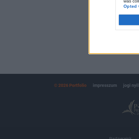
was col
kötéslistái
Opted 
MÁR ELŐFIZETŐ
© 2026 Portfolio
impresszum
jogi nyi
Partnereink