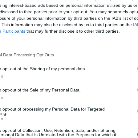
eing interest-based ads based on personal information utilized by us or
disclosed to third parties prior to your opt-out. You may separately opt-
losure of your personal information by third parties on the IAB’s list of
. This information may also be disclosed by us to third parties on the
IA
mányegyetem Állam- és Jogtudományi Karának dékánjá
Participants
that may further disclose it to other third parties.
l igazságügyi miniszternek" – írta Facebook-oldalán 
elmúlt két és fél évtizedben végzett akadémiai, szakmai és köz
l Data Processing Opt Outs
 az alkotmányos rend, a jogállam, a fékek és ellensúlyok, valami
bb kezekben lesz - írta a leendő miniszterelnök. Dr. Görög Márta
o opt-out of the Sharing of my personal data.
k tagja, a Magyar Tudományos Akadémia Állam-...
In
ASÓNK!
o opt-out of the Sale of my Personal Data.
In
a portfolio.hu hírarchívumához tartozik, melynek olvasása előf
to opt-out of processing my Personal Data for Targeted
ötött.
ing.
In
övetkezőket tartalmazza:
 teljes cikkarchívum
o opt-out of Collection, Use, Retention, Sale, and/or Sharing
ersonal Data that Is Unrelated with the Purposes for which it
 BÉT elmúlt 2 év napon belüli