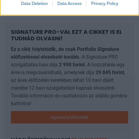
Data Deletion
Data Access
Privacy Policy
Benelux államok 60-80 fős adatával.
SIGNATURE PRO-VAL EZT A CIKKET IS EL
TUDNÁD OLVASNI!
Ez a cikk folytatódik, de csak Portfolio Signature
előfizetéssel olvasható tovább.
A Signature PRO
szolgáltatás havi díja
2 990
forint
. A hozzáférés egy
évre is megvásárolható, amelynek díja
29 845
forint
,
az éves előfizetés keretében tehát 10 havi díjért
cserébe 12 havi szolgáltatást kapnak olvasóink.
További információ és csatlakozás az alábbi gombra
kattintva!
Signature előfizetés