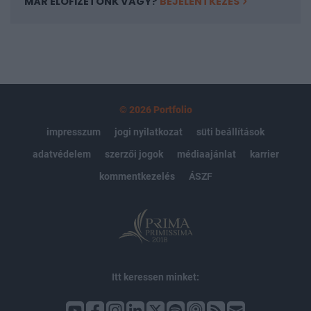
MÁR ELŐFIZETŐNK VAGY?
BEJELENTKEZÉS
© 2026 Portfolio
impresszum
jogi nyilatkozat
süti beállítások
adatvédelem
szerzői jogok
médiaajánlat
karrier
kommentkezelés
ÁSZF
Itt keressen minket: