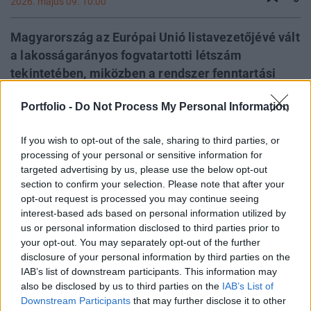
2026. május 09. 10:00
Magyarország az Európai Unió listavezetőjévé vált
a lakosságarányos fogvatartotti létszám
tekintetében, miközben a rendszer fenntartási
költségei másfél évtized alatt
Portfolio -
Do Not Process My Personal Information
megháromszorozódtak. A férőhelybővítési
kényszer és a bérnyomás olyan strukturális
If you wish to opt-out of the sale, sharing to third parties, or
csapdát hozott létre, amelyben a fajlagos
processing of your personal or sensitive information for
kiadások növekedése messze meghaladja az
targeted advertising by us, please use the below opt-out
inflációt. Az új kabinetnek a rendpárti ígéretek és
section to confirm your selection. Please note that after your
opt-out request is processed you may continue seeing
a költségvetési realitás közötti szűk mezsgyén
interest-based ads based on personal information utilized by
kell navigálnia. Az elemzés rávilágít, hogy a
us or personal information disclosed to third parties prior to
létszámkezelési manőverek önmagukban nem
your opt-out. You may separately opt-out of the further
képesek kezelni a rendszer finanszírozási
disclosure of your personal information by third parties on the
válságát.
IAB’s list of downstream participants. This information may
also be disclosed by us to third parties on the
IAB’s List of
Downstream Participants
that may further disclose it to other