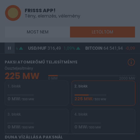
FRISSS APP!
Tény, elemzés, vélemény
MOST NEM
LETÖLTÖM
62
0,8%
USD/HUF
316,49
1,09%
BITCOIN
64 541,94
-0,09%
PAKSI ATOMERŐMŰ TELJESÍTMÉNYE
Összteljesítmény
225 MW
0 MW
2000 MW
1. blokk
2. blokk
0 MW
225 MW
/ 500 MW
/ 500 MW
3. blokk
4. blokk
0 MW
0 MW
/ 500 MW
/ 500 MW
DUNA VÍZÁLLÁSA PAKSNÁL