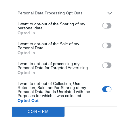
PRIVATE HEALTH FORUM 2026
third parties.
Új lehetőségek a magyar egészségügy előtt - De
Personal Data Processing Opt Outs
mégis mihez kezd ezzel a magánegészségügyi
szektor? Jubileumi konferenciánkon kiderül.
I want to opt-out of the Sharing of my
personal data.
Információ és jelentkezés
Opted In
I want to opt-out of the Sale of my
Personal Data.
Opted In
Ria, ria, riasztó rács mögötti számok
I want to opt-out of processing my
A legfrissebb összehasonlító adatok alapján
Personal Data for Targeted Advertising.
Opted In
MAGYARORSZÁGON A LEGMAGASABB A
I want to opt-out of Collection, Use,
Retention, Sale, and/or Sharing of my
SZÁZEZER LAKOSRA JUTÓ FOGVATARTOTTAK
Personal Data that Is Unrelated with the
Purposes for which it was collected.
Opted Out
SZÁMA AZ EURÓPAI UNIÓBAN.
CONFIRM
A mutató jelenleg közel 193 főt mutat, ami
drasztikus kontrasztban áll a skandináv vagy a