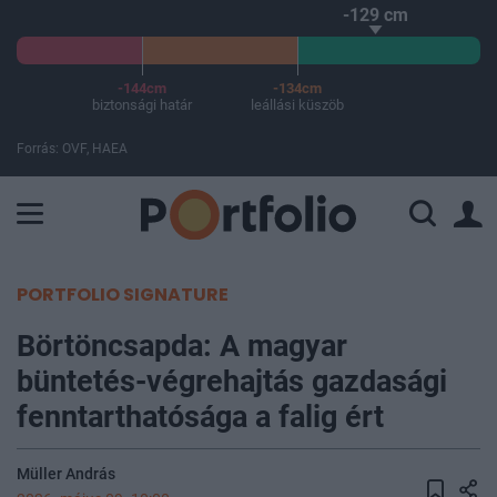
-129 cm
-144cm
-134cm
biztonsági határ
leállási küszöb
Forrás: OVF, HAEA
A Paksi Atomerőmű összteljesítménye 225 MW. A Duna vízállá
PORTFOLIO SIGNATURE
Börtöncsapda: A magyar
büntetés-végrehajtás gazdasági
fenntarthatósága a falig ért
Müller András