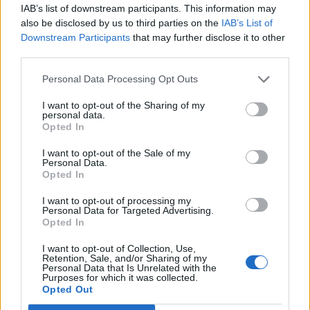
IAB’s list of downstream participants. This information may
tartott az épületben.
also be disclosed by us to third parties on the
IAB’s List of
Downstream Participants
that may further disclose it to other
Magyar Péter több leendő miniszterrel ment a
third parties.
Karmelitához, vele volt Vitézy Dávid, közlekedési és
beruházási miniszter, Ruff Bálint, Miniszterelnökséget
Personal Data Processing Opt Outs
vezető miniszter, Pósfai Gábor, belügyminiszter, Orbán
I want to opt-out of the Sharing of my
Anita, külügyminiszter, és Velkey György, a Tisza egyik
personal data.
frakcióvezetője. A megválasztott miniszterelnök szerint
Opted In
sajátos jogi helyzet alakult ki, mivel ugyan...
I want to opt-out of the Sale of my
Personal Data.
Opted In
KEDVES OLVASÓNK!
I want to opt-out of processing my
A keresett cikk a portfolio.hu hírarchívumához
Personal Data for Targeted Advertising.
Opted In
tartozik, melynek olvasása előfizetéses
regisztrációhoz kötött.
I want to opt-out of Collection, Use,
Retention, Sale, and/or Sharing of my
Personal Data that Is Unrelated with the
Az előfizetés a következőket tartalmazza:
Purposes for which it was collected.
Portfolio.hu teljes cikkarchívum
Opted Out
Kötéslisták: BÉT elmúlt 2 év napon belüli