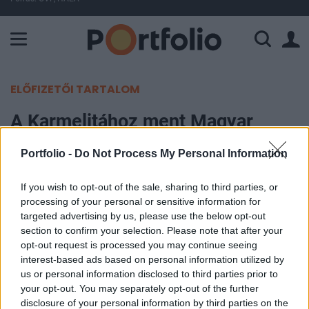
A Paksi Atomerőmű összteljesítménye 225 MW. A Duna vízállá
ELŐFIZETŐI TARTALOM
A Karmelitához ment Magyar
Péter több miniszterrel
Portfolio -
Do Not Process My Personal Information
Portfolio
If you wish to opt-out of the sale, sharing to third parties, or
2026. május 11. 20:52
processing of your personal or sensitive information for
targeted advertising by us, please use the below opt-out
Magyar Péter hétfőn a Karmelita kolostorhoz
section to confirm your selection. Please note that after your
opt-out request is processed you may continue seeing
ment, mert információi szerint a kormányváltás
interest-based ads based on personal information utilized by
után is folytatódnak az iratmegsemmisítések,
us or personal information disclosed to third parties prior to
miközben új kötelezettségvállalások is történnek
your opt-out. You may separately opt-out of the further
az állami szerveknél. A miniszter "tárlatvezetést"
disclosure of your personal information by third parties on the