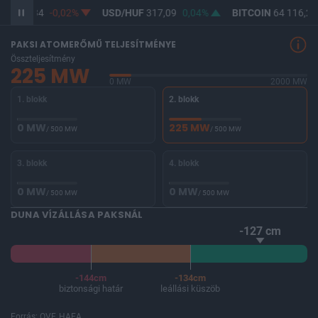
UF
365,34
-0,02%
USD/HUF
317,09
0,04%
BITCOIN
64 116,24
PAKSI ATOMERŐMŰ TELJESÍTMÉNYE
Összteljesítmény
225 MW
0 MW
2000 MW
1. blokk
2. blokk
0 MW
225 MW
/ 500 MW
/ 500 MW
3. blokk
4. blokk
0 MW
0 MW
/ 500 MW
/ 500 MW
DUNA VÍZÁLLÁSA PAKSNÁL
-127 cm
-144cm
-134cm
biztonsági határ
leállási küszöb
Forrás: OVF, HAEA