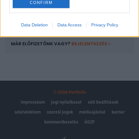
CONFIRM
kötéslistái
Előfizetés
Data Deletion
Data Access
Privacy Policy
MÁR ELŐFIZETŐNK VAGY?
BEJELENTKEZÉS
© 2026 Portfolio
impresszum
jogi nyilatkozat
süti beállítások
adatvédelem
szerzői jogok
médiaajánlat
karrier
kommentkezelés
ÁSZF