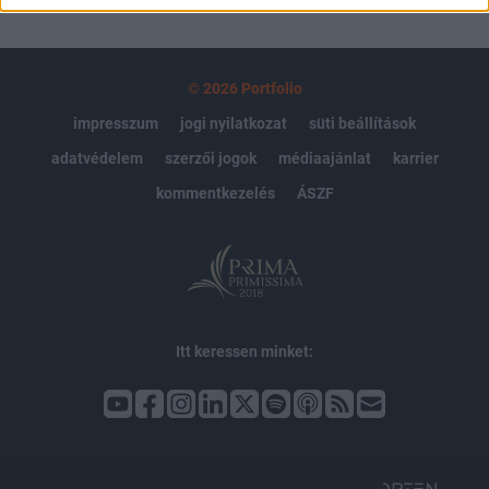
© 2026 Portfolio
impresszum
jogi nyilatkozat
süti beállítások
adatvédelem
szerzői jogok
médiaajánlat
karrier
kommentkezelés
ÁSZF
Itt keressen minket: