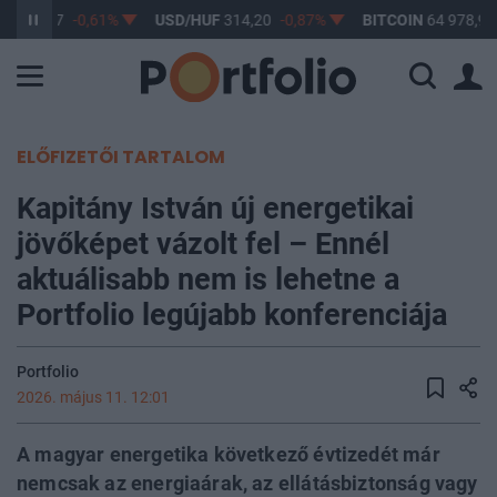
F
363,17
-0,61%
USD/HUF
314,20
-0,87%
BITCOIN
64 978,95
ELŐFIZETŐI TARTALOM
Kapitány István új energetikai
jövőképet vázolt fel – Ennél
aktuálisabb nem is lehetne a
Portfolio legújabb konferenciája
Portfolio
2026. május 11. 12:01
A magyar energetika következő évtizedét már
nemcsak az energiaárak, az ellátásbiztonság vagy