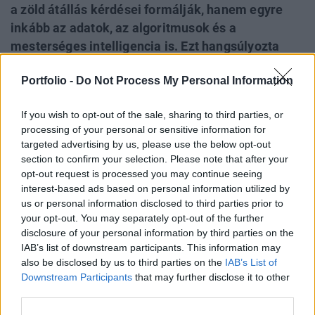
a zöld átállás kérdései formálják, hanem egyre
inkább az adatok, az algoritmusok és a
mesterséges intelligencia is. Ezt hangsúlyozta
hétfői parlamenti bizottsági meghallgatásán
Portfolio -
Do Not Process My Personal Information
Kapitány István is, aki többször kiemelte:
Magyarország energetikai és gazdasági jövőjében
If you wish to opt-out of the sale, sharing to third parties, or
kulcsszerepet kap a digitalizáció, az innováció, a
processing of your personal or sensitive information for
startup szemlélet, az áramhálózat fejlesztése,
targeted advertising by us, please use the below opt-out
valamint az energiatárolás - márpedig pontosan
section to confirm your selection. Please note that after your
erről szól a Portfolio AI in Energy konferenciája is.
opt-out request is processed you may continue seeing
interest-based ads based on personal information utilized by
us or personal information disclosed to third parties prior to
A hétfő reggeli meghallgatásán Kapitány elmondta, hogy
your opt-out. You may separately opt-out of the further
országos innovációs stratégiát készítenek a kapcsolódó
disclosure of your personal information by third parties on the
szaktárcákkal együtt, amelyben kiemelt szerepet kapna a
IAB’s list of downstream participants. This information may
mesterséges intelligencia. Az új gazdasági és energetikai
also be disclosed by us to third parties on the
IAB’s List of
miniszter szerint Magyarország ezen a területen le van
Downstream Participants
that may further disclose it to other
maradva, ezért az AI és a digitális átállás kiemelt
third parties.
gazdaságfejlesztési kérdés lesz -...