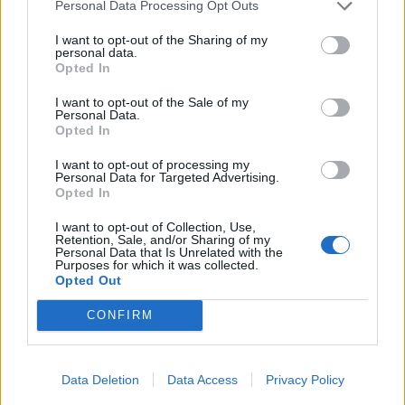
Personal Data Processing Opt Outs
I want to opt-out of the Sharing of my
KEDVES OLVASÓNK!
personal data.
Opted In
A keresett cikk a portfolio.hu hírarchívumához
tartozik, melynek olvasása előfizetéses
I want to opt-out of the Sale of my
Personal Data.
regisztrációhoz kötött.
Opted In
Az előfizetés a következőket tartalmazza:
I want to opt-out of processing my
Personal Data for Targeted Advertising.
Portfolio.hu teljes cikkarchívum
Opted In
Kötéslisták: BÉT elmúlt 2 év napon belüli
kötéslistái
I want to opt-out of Collection, Use,
Retention, Sale, and/or Sharing of my
Personal Data that Is Unrelated with the
Purposes for which it was collected.
Előfizetés
Opted Out
CONFIRM
MÁR ELŐFIZETŐNK VAGY?
BEJELENTKEZÉS
Data Deletion
Data Access
Privacy Policy