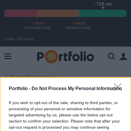
-128 cm
-144cm
-134cm
biztonsági határ
leállási küszöb
Forrás: OVF, HAEA
A Paksi Atomerőmű összteljesítménye 225 MW. A Duna vízállá
ELŐFIZETŐI TARTALOM
Portfolio -
Do Not Process My Personal Information
Kétszer emelhet kamatot idén az
EKB
If you wish to opt-out of the sale, sharing to third parties, or
processing of your personal or sensitive information for
targeted advertising by us, please use the below opt-out
Portfolio
section to confirm your selection. Please note that after your
2026. május 11. 13:31
opt-out request is processed you may continue seeing