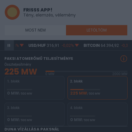
FRISSS APP!
Tény, elemzés, vélemény
MOST NEM
LETÖLTÖM
12
-0,08%
USD/HUF
316,91
-0,02%
BITCOIN
64 394,92
-0,32
PAKSI ATOMERŐMŰ TELJESÍTMÉNYE
Összteljesítmény
225 MW
0 MW
2000 MW
1. blokk
2. blokk
0 MW
225 MW
/ 500 MW
/ 500 MW
3. blokk
4. blokk
0 MW
0 MW
/ 500 MW
/ 500 MW
DUNA VÍZÁLLÁSA PAKSNÁL