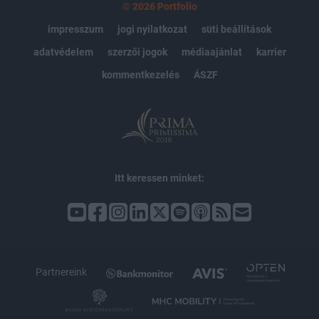
© 2026 Portfolio
impresszum
jogi nyilatkozat
süti beállítások
adatvédelem
szerzői jogok
médiaajánlat
karrier
kommentkezelés
ÁSZF
Itt keressen minket:
Partnereink