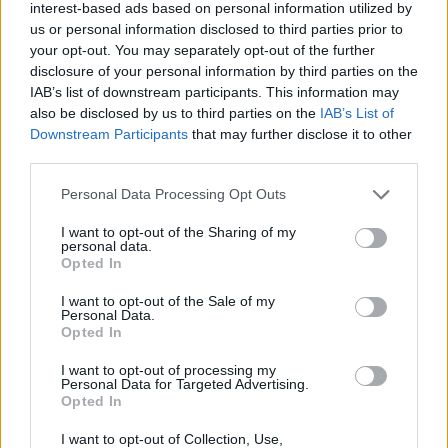
interest-based ads based on personal information utilized by
Az Európai Központi Bank (EKB) az idén várhatóan
us or personal information disclosed to third parties prior to
kétszer is kamatot emel, mivel az iráni konfliktus
your opt-out. You may separately opt-out of the further
disclosure of your personal information by third parties on the
hatására az infláció tovább gyorsul. Mindez a
IAB’s list of downstream participants. This information may
Bloomberg legfrissebb, május 4. és 7. között
also be disclosed by us to third parties on the
IAB’s List of
készült felméréséből derül ki - jelentette a
Downstream Participants
that may further disclose it to other
Bloomberg.
third parties.
Budapest Economic Forum 2026Átalakulóban a magyar
Personal Data Processing Opt Outs
gazdaságpolitika, a választások után gyökeresen
I want to opt-out of the Sharing of my
változhatnak meg a körülmények és a célok. Merre tart a
personal data.
Opted In
magyar kormány és mivel néz szembe a nemzetközi
környezetben? Ez lesz a Portfolio idei kiemelt
I want to opt-out of the Sale of my
gazdaságpolitikai konferenciájának legfontosabb
Personal Data.
Opted In
témája.Információ és jelentkezésAz elemzők júniusban és
szeptemberben egyaránt...
I want to opt-out of processing my
Personal Data for Targeted Advertising.
Opted In
KEDVES OLVASÓNK!
I want to opt-out of Collection, Use,