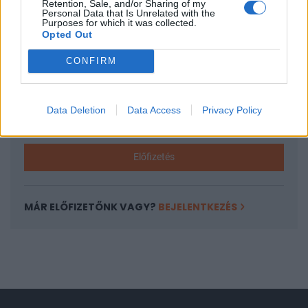
Retention, Sale, and/or Sharing of my
A keresett cikk a portfolio.hu hírarchívumához
Personal Data that Is Unrelated with the
Purposes for which it was collected.
tartozik, melynek olvasása előfizetéses
Opted Out
regisztrációhoz kötött.
CONFIRM
Az előfizetés a következőket tartalmazza:
Portfolio.hu teljes cikkarchívum
Kötéslisták: BÉT elmúlt 2 év napon belüli
Data Deletion
Data Access
Privacy Policy
kötéslistái
Előfizetés
MÁR ELŐFIZETŐNK VAGY?
BEJELENTKEZÉS