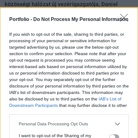
közösségi hálózat új vezérigazgatója, Daniel
Shapero jelentette be egy szerdai belső levélben -
Portfolio -
Do Not Process My Personal Information
tudósított a Bloomberg. Az elbocsátások a
mérnöki, a termékfejlesztési és a marketing
If you wish to opt-out of the sale, sharing to third parties, or
területeket érintik, a vezér szerint a vállalatnak
processing of your personal or sensitive information for
nyereségesebben kell működnie.
targeted advertising by us, please use the below opt-out
section to confirm your selection. Please note that after your
Banking Technology 2026Agentic AI, fintech harc és
opt-out request is processed you may continue seeing
digitális bankolás - Technológiai és üzleti deep dive banki
interest-based ads based on personal information utilized by
topvezetőkkel! November 10-én jön a Portfolio Banking
us or personal information disclosed to third parties prior to
your opt-out. You may separately opt-out of the further
Technology, regisztráció és részletek itt!Információ és
disclosure of your personal information by third parties on the
jelentkezésA leépítés pontos mértékét nem hozták
IAB’s list of downstream participants. This information may
nyilvánosságra. A LinkedIn jelenleg mintegy 17 500 főt
also be disclosed by us to third parties on the
IAB’s List of
foglalkoztat. A rendszeres üzleti tervezés részeként...
Downstream Participants
that may further disclose it to other
third parties.
KEDVES OLVASÓNK!
Personal Data Processing Opt Outs
A keresett cikk a portfolio.hu hírarchívumához
I want to opt-out of the Sharing of my