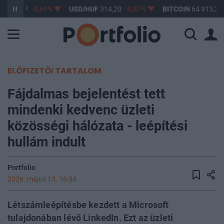
F
363,17
-0,61%
USD/HUF
314,20
-0,87%
BITCOIN
64 913,33
ELŐFIZETŐI TARTALOM
Fájdalmas bejelentést tett
mindenki kedvenc üzleti
közösségi hálózata - leépítési
hullám indult
Portfolio
2026. május 13. 16:54
Létszámleépítésbe kezdett a Microsoft
tulajdonában lévő LinkedIn. Ezt az üzleti