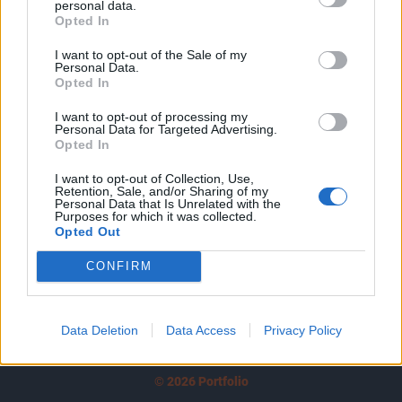
personal data.
tartozik, melynek olvasása előfizetéses
Opted In
regisztrációhoz kötött.
I want to opt-out of the Sale of my
Az előfizetés a következőket tartalmazza:
Personal Data.
Opted In
Portfolio.hu teljes cikkarchívum
Kötéslisták: BÉT elmúlt 2 év napon belüli
I want to opt-out of processing my
Personal Data for Targeted Advertising.
kötéslistái
Opted In
Előfizetés
I want to opt-out of Collection, Use,
Retention, Sale, and/or Sharing of my
Personal Data that Is Unrelated with the
Purposes for which it was collected.
Opted Out
MÁR ELŐFIZETŐNK VAGY?
BEJELENTKEZÉS
CONFIRM
Data Deletion
Data Access
Privacy Policy
© 2026 Portfolio