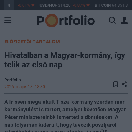
F
363,17
-0,61%
USD/HUF
314,20
-0,87%
BITCOIN
64 851,80
ELŐFIZETŐI TARTALOM
Hivatalban a Magyar-kormány, így
telik az első nap
Portfolio
2026. május 13. 18:30
A frissen megalakult Tisza-kormány szerdán már
kormányülést is tartott, amelyet követően Magyar
Péter miniszterelnök ismerteti a döntéseket. A
nap folyamán kiderült, hogy távozik posztjáról