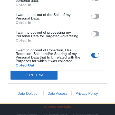
tartozik, melynek olvasása előfizetéses
personal data.
Opted In
regisztrációhoz kötött.
I want to opt-out of the Sale of my
Az előfizetés a következőket tartalmazza:
Personal Data.
Portfolio.hu teljes cikkarchívum
Opted In
Kötéslisták: BÉT elmúlt 2 év napon belüli
I want to opt-out of processing my
kötéslistái
Personal Data for Targeted Advertising.
Opted In
Előfizetés
I want to opt-out of Collection, Use,
Retention, Sale, and/or Sharing of my
Personal Data that Is Unrelated with the
Purposes for which it was collected.
Opted Out
MÁR ELŐFIZETŐNK VAGY?
BEJELENTKEZÉS
CONFIRM
Data Deletion
Data Access
Privacy Policy
© 2026 Portfolio