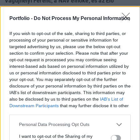
Vágujhelyi Ferenc, a NAV elnöke, és az Élő
Környezetért Felelős Minisztérium
természetvédelemért felelős helyettes
Portfolio -
Do Not Process My Personal Information
államtitkára Sipos Katalin, a WWF Magyarország
igazgatója lesz. Az uniós pénzek kapcsán már 1-2
If you wish to opt-out of the sale, sharing to third parties, or
processing of your personal or sensitive information for
héten belül nagy bejelentések jöhetnek friss
targeted advertising by us, please use the below opt-out
értesülések szerint. A fejleményekről
section to confirm your selection. Please note that after your
folyamatosan beszámolunk.
opt-out request is processed you may continue seeing
interest-based ads based on personal information utilized by
2026. május 13. 18:30 Megosztás Beszél Magyar Péter,
us or personal information disclosed to third parties prior to
érkeznek az új kormány első fontos döntései A kedden
your opt-out. You may separately opt-out of the further
frissen megalakult kormány a mai napon már
disclosure of your personal information by third parties on the
IAB’s list of downstream participants. This information may
kormányülést is tart, Magyar Péter közlése szerint a
also be disclosed by us to third parties on the
IAB’s List of
gyermekvédelemtől az aszályhelyzeten át...
Downstream Participants
that may further disclose it to other
third parties.
KEDVES OLVASÓNK!
Personal Data Processing Opt Outs
A keresett cikk a portfolio.hu hírarchívumához
I want to opt-out of the Sharing of my