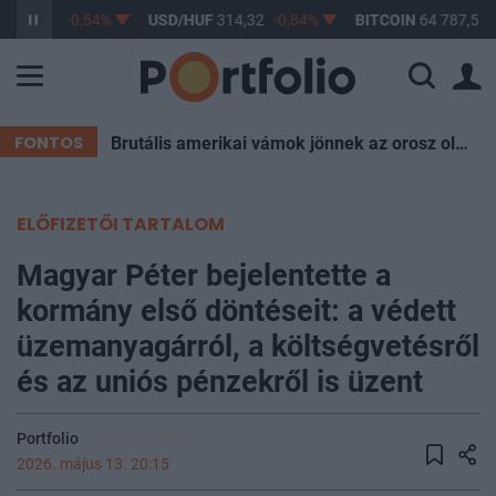
F
363,45
-0,54%
USD/HUF
314,32
-0,84%
BITCOIN
64 787,51
FONTOS
Brutális amerikai vámok jönnek az orosz olaj miatt, Magyarország is aggódhat
ELŐFIZETŐI TARTALOM
Magyar Péter bejelentette a
kormány első döntéseit: a védett
üzemanyagárról, a költségvetésről
és az uniós pénzekről is üzent
Portfolio
2026. május 13. 20:15