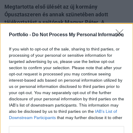
Megtartotta első ülését az új kormány
Ópusztaszeren és annak szünetében adott
tájékoztatást a sajtónak Magyar Péter. A
miniszterelnök bejelentette első két külföldi
Portfolio -
Do Not Process My Personal Information
útjának időpontját, elmondása szerint kiemelt
téma volt a vízügyi helyzet az aszály miatt, és
If you wish to opt-out of the sale, sharing to third parties, or
meghallgatták Hernádi Zsoltot, a Mol elnök-
processing of your personal or sensitive information for
vezérigazgatóját az üzemanyagpiacról.
targeted advertising by us, please use the below opt-out
section to confirm your selection. Please note that after your
Bejelentette, hogy a kormány döntést hoz arról,
opt-out request is processed you may continue seeing
hogy minden, a rendes gazdálkodás körét
interest-based ads based on personal information utilized by
meghaladó kötelezettségvállalást csakis a
us or personal information disclosed to third parties prior to
pénzügyminiszter aláírásával lehet teljesíteni. A
your opt-out. You may separately opt-out of the further
disclosure of your personal information by third parties on the
vagyonadó részletei is terítékre kerülnek a
IAB’s list of downstream participants. This information may
kormányülésen - árulta el a kormányfő.
also be disclosed by us to third parties on the
IAB’s List of
Downstream Participants
that may further disclose it to other
2026. május 13. 20:15 Megosztás Fog még felszabadulni
third parties.
stratégiai tartalék Az üzemanyagpiaccal kapcsolatos