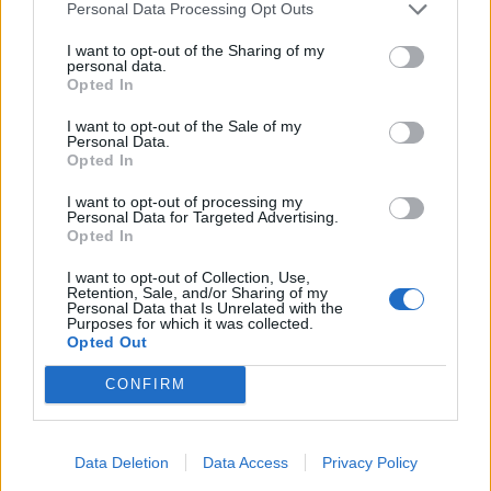
újságírói kérdésekre válaszolva a miniszterelnök
Personal Data Processing Opt Outs
leszögezte: felszabadításra kerülnek újabb tartalékok, ezt
I want to opt-out of the Sharing of my
egy miniszteri rendelet, a gazdasági...
personal data.
Opted In
KEDVES OLVASÓNK!
I want to opt-out of the Sale of my
Personal Data.
Opted In
A keresett cikk a portfolio.hu hírarchívumához
tartozik, melynek olvasása előfizetéses
I want to opt-out of processing my
Personal Data for Targeted Advertising.
regisztrációhoz kötött.
Opted In
Az előfizetés a következőket tartalmazza:
I want to opt-out of Collection, Use,
Portfolio.hu teljes cikkarchívum
Retention, Sale, and/or Sharing of my
Personal Data that Is Unrelated with the
Kötéslisták: BÉT elmúlt 2 év napon belüli
Purposes for which it was collected.
Opted Out
kötéslistái
CONFIRM
Előfizetés
Data Deletion
Data Access
Privacy Policy
MÁR ELŐFIZETŐNK VAGY?
BEJELENTKEZÉS