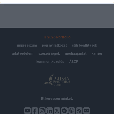
© 2026 Portfolio
impresszum
jogi nyilatkozat
süti beállítások
adatvédelem
szerzői jogok
médiaajánlat
karrier
kommentkezelés
ÁSZF
Itt keressen minket: