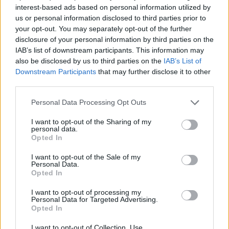
tegnapi parlamenti bejelentését, hiszen közös
interest-based ads based on personal information utilized by
célunk az adórendszer egyszerűsítése, a
us or personal information disclosed to third parties prior to
legkisebb vállalkozások adminisztrációs
your opt-out. You may separately opt-out of the further
disclosure of your personal information by third parties on the
terheinek lehető legalacsonyabb szintre szorítása.
IAB’s list of downstream participants. This information may
Ennek érdekében fel kell hívnunk a figyelmet a
also be disclosed by us to third parties on the
IAB’s List of
szabályozás néhány olyan sarkalatos pontjára,
Downstream Participants
that may further disclose it to other
amelynek pontos megtervezése nélkül
third parties.
elképzelhetetlen a kata igazságos és hatékony
Personal Data Processing Opt Outs
átalakítása. Írásunkban most ezekre a pontokra
hívjuk fel a figyelmet.
I want to opt-out of the Sharing of my
personal data.
Opted In
Ez itt az on the other hand, a portfolio vélemény rovata. Ez
itt az on the other hand, a portfolio vélemény rovata. A
I want to opt-out of the Sale of my
Personal Data.
cikkek a szerzők véleményét tükrözik, amelyek nem
Opted In
feltétlenül esnek egybe a Portfolio szerkesztőségének
álláspontjával. Ha hozzászólna...
I want to opt-out of processing my
Personal Data for Targeted Advertising.
Opted In
KEDVES OLVASÓNK!
I want to opt-out of Collection, Use,