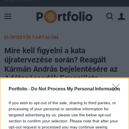
A Paksi Atomerőmű összteljesítménye 226 MW. A Duna vízállá
ELŐFIZETŐI TARTALOM
Mire kell figyelni a kata
újratervezése során? Reagált
Kármán András bejelentésére az
Adótanácsadók Egyesülete
Portfolio -
Do Not Process My Personal Information
Vadász Iván, Adótanácsadók Egyesülete
2026. május 13. 13:54
If you wish to opt-out of the sale, sharing to third parties, or
processing of your personal or sensitive information for
Az Adótanácsadók Egyesülete üdvözli Kármán
targeted advertising by us, please use the below opt-out
section to confirm your selection. Please note that after your
Andrásnak a kata visszaállításához kapcsolódó
opt-out request is processed you may continue seeing