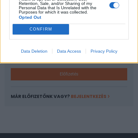
Retention, Sale, and/or Sharing of my
Personal Data that Is Unrelated with the
A keresett cikk a portfolio.hu hírarchívumához
Purposes for which it was collected.
tartozik, melynek olvasása előfizetéses
Opted Out
regisztrációhoz kötött.
CONFIRM
Az előfizetés a következőket tartalmazza:
Portfolio.hu teljes cikkarchívum
Kötéslisták: BÉT elmúlt 2 év napon belüli
Data Deletion
Data Access
Privacy Policy
kötéslistái
Előfizetés
MÁR ELŐFIZETŐNK VAGY?
BEJELENTKEZÉS