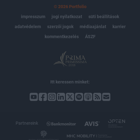
© 2026 Portfolio
impresszum
jogi nyilatkozat
süti beállítások
adatvédelem
szerzői jogok
médiaajánlat
karrier
kommentkezelés
ÁSZF
Itt keressen minket:
Partnereink