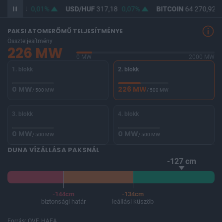
F
365,44
0,01%
USD/HUF
317,18
0,07%
BITCOIN
64 270,92
0
PAKSI ATOMERŐMŰ TELJESÍTMÉNYE
Összteljesítmény
226 MW
0 MW
2000 MW
1. blokk
2. blokk
0 MW
226 MW
/ 500 MW
/ 500 MW
3. blokk
4. blokk
0 MW
0 MW
/ 500 MW
/ 500 MW
DUNA VÍZÁLLÁSA PAKSNÁL
-127 cm
-144cm
-134cm
biztonsági határ
leállási küszöb
Forrás: OVF, HAEA