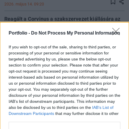
2026. május 14. 09:20
Reagált a Corvinus a szakszervezet kiállására az
alapítványi fenntartás ellen. Közleményükben azt
Portfolio -
Do Not Process My Personal Information
írják, széleskörű egyeztetést folytatnak az
egyetem jövőjéről a hallgatókat és oktatói-kutatói
If you wish to opt-out of the sale, sharing to third parties, or
közösséget is bevonva. Az egyeztetés alapját egy,
processing of your personal or sensitive information for
a rektor által jegyzett vitaanyag képzi, amiben
targeted advertising by us, please use the below opt-out
kifejtik, hogy hogyan alakítanák át a jelenlegi
section to confirm your selection. Please note that after your
modellt.
opt-out request is processed you may continue seeing
interest-based ads based on personal information utilized by
us or personal information disclosed to third parties prior to
Az egyetem az intézmény jövőjével kapcsolatban azt írta:
your opt-out. You may separately opt-out of the further
"Az egyeztetések megkezdődtek az oktatói-kutatói
disclosure of your personal information by third parties on the
közösséggel, a szolgáltató területekkel, az
IAB’s list of downstream participants. This information may
intézetvezetőkkel, a Professzori Testülettel, a Szenátussal,
also be disclosed by us to third parties on the
IAB’s List of
a Corvinus Alkalmazotti Tanáccsal, a szakszervezet
Downstream Participants
that may further disclose it to other
képviselőivel, valamint a Hallgatói Önkormányzat és a
third parties.
Doktorandusz Önkormányzat vezetőivel is. A témában...