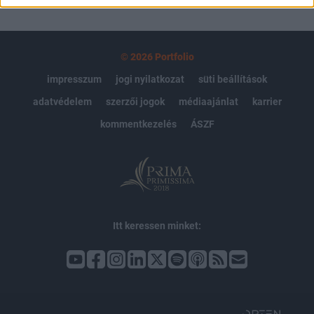
© 2026 Portfolio
impresszum
jogi nyilatkozat
süti beállítások
adatvédelem
szerzői jogok
médiaajánlat
karrier
kommentkezelés
ÁSZF
Itt keressen minket: