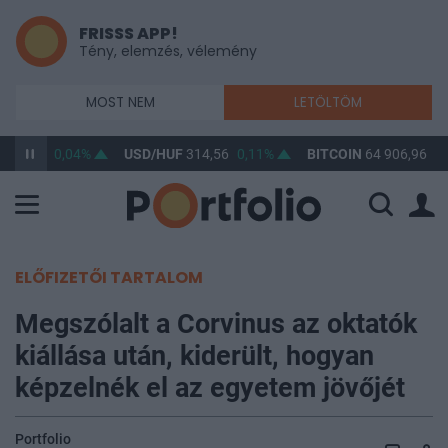
FRISSS APP!
Tény, elemzés, vélemény
MOST NEM
LETÖLTÖM
363,32
0,04%
USD/HUF
314,56
0,11%
BITCOIN
64 906,96
0,
ELŐFIZETŐI TARTALOM
Megszólalt a Corvinus az oktatók
kiállása után, kiderült, hogyan
képzelnék el az egyetem jövőjét
Portfolio