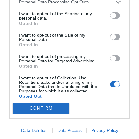
Personal Data Processing Opt Outs
I want to opt-out of the Sharing of my
KEDVES OLVASÓNK!
personal data.
Opted In
A keresett cikk a portfolio.hu hírarchívumához
tartozik, melynek olvasása előfizetéses
I want to opt-out of the Sale of my
Personal Data.
regisztrációhoz kötött.
Opted In
Az előfizetés a következőket tartalmazza:
I want to opt-out of processing my
Personal Data for Targeted Advertising.
Portfolio.hu teljes cikkarchívum
Opted In
Kötéslisták: BÉT elmúlt 2 év napon belüli
kötéslistái
I want to opt-out of Collection, Use,
Retention, Sale, and/or Sharing of my
Personal Data that Is Unrelated with the
Purposes for which it was collected.
Előfizetés
Opted Out
CONFIRM
MÁR ELŐFIZETŐNK VAGY?
BEJELENTKEZÉS
Data Deletion
Data Access
Privacy Policy