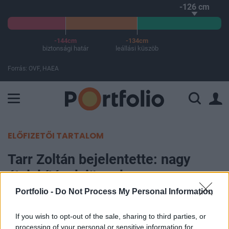
-126 cm
-144cm
-134cm
biztonsági határ
leállási küszöb
Forrás: OVF, HAEA
A Paksi Atomerőmű összteljesítménye 224 MW. A Duna vízállá
ELŐFIZETŐI TARTALOM
Tarr Zoltán bejelentette: nagy
átalakítások jönnek a
múzeumoknál, szigorú
Portfolio -
Do Not Process My Personal Information
átvilágításokat is ígért
If you wish to opt-out of the sale, sharing to third parties, or
processing of your personal or sensitive information for