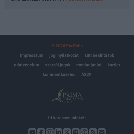
© 2026 Portfolio
impresszum
jogi nyilatkozat
süti beállítások
adatvédelem
szerzői jogok
médiaajánlat
karrier
kommentkezelés
ÁSZF
Itt keressen minket: