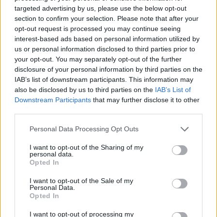
Portfolio
targeted advertising by us, please use the below opt-out
2026. május 14. 19:40
section to confirm your selection. Please note that after your
opt-out request is processed you may continue seeing
interest-based ads based on personal information utilized by
Teljes körű átvilágítás vár a Demeter Szilárd
us or personal information disclosed to third parties prior to
vezette Magyar Kultúráért Alapítványra, a
your opt-out. You may separately opt-out of the further
múzeumi szektorban pedig megszüntetik a
disclosure of your personal information by third parties on the
közelmúltban létrehozott, túlzottan központosított
IAB’s list of downstream participants. This information may
also be disclosed by us to third parties on the
IAB’s List of
rendszert. Tarr Zoltán társadalmi kapcsolatokért
Downstream Participants
that may further disclose it to other
és kultúráért felelős miniszter hangsúlyozta: a
third parties.
jövőben politikai lojalitás helyett szakmai
szempontokra, átláthatóságra és a szektor
Personal Data Processing Opt Outs
szereplőivel folytatott valódi párbeszédre építik a
I want to opt-out of the Sharing of my
personal data.
kulturális kormányzást - írta az Index.
Opted In
A kulturális területért felelős államtitkárok és helyettes
I want to opt-out of the Sale of my
államtitkárok személyét a miniszterelnök a hétvégén jelenti
Personal Data.
Opted In
be. Tarr Zoltán egyértelművé tette, hogy a kultúra jövőjéről
többé nem zárt ajtók mögött fognak dönteni. A Magyar
I want to opt-out of processing my