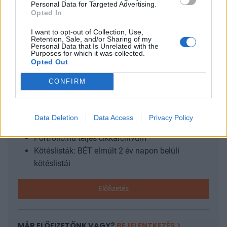
Personal Data for Targeted Advertising.
Művészeti Akadémia (MMA) elnökével, Turi Attilával a
Opted In
jogszabályoknak megfelelően együttműködnek. A
döntéshozatal azonban nem...
I want to opt-out of Collection, Use,
Retention, Sale, and/or Sharing of my
Personal Data that Is Unrelated with the
Purposes for which it was collected.
KEDVES OLVASÓNK!
Opted Out
A keresett cikk a portfolio.hu hírarchívumához
CONFIRM
tartozik, melynek olvasása előfizetéses
regisztrációhoz kötött.
Data Deletion
Data Access
Privacy Policy
Az előfizetés a következőket tartalmazza:
Portfolio.hu teljes cikkarchívum
Kötéslisták: BÉT elmúlt 2 év napon belüli
kötéslistái
Előfizetés
MÁR ELŐFIZETŐNK VAGY?
BEJELENTKEZÉS