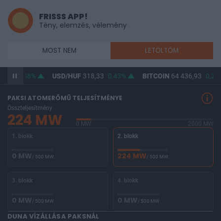
FRISSS APP!
Tény, elemzés, vélemény
MOST NEM
LETÖLTÖM
6,81
0,38%
USD/HUF
318,33
0,43%
BITCOIN
64 436,93
0,27
PAKSI ATOMERŐMŰ TELJESÍTMÉNYE
Összteljesítmény
224 MW
0 MW
2000 MW
1. blokk
2. blokk
0 MW
224 MW
/ 500 MW
/ 500 MW
3. blokk
4. blokk
0 MW
0 MW
/ 500 MW
/ 500 MW
DUNA VÍZÁLLÁSA PAKSNÁL