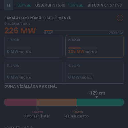
F
364,63
0,8%
USD/HUF
316,48
1,09%
BITCOIN
64 571,98
-0
PAKSI ATOMERŐMŰ TELJESÍTMÉNYE
Összteljesítmény
226 MW
0 MW
2000 MW
1. blokk
2. blokk
0 MW
226 MW
/ 500 MW
/ 500 MW
3. blokk
4. blokk
0 MW
0 MW
/ 500 MW
/ 500 MW
DUNA VÍZÁLLÁSA PAKSNÁL
-129 cm
-144cm
-134cm
biztonsági határ
leállási küszöb
Forrás: OVF, HAEA