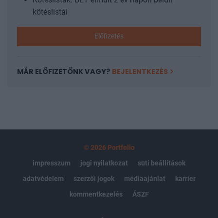
kötéslistái
Előfizetés
MÁR ELŐFIZETŐNK VAGY?
BEJELENTKEZÉS
© 2026 Portfolio
impresszum
jogi nyilatkozat
süti beállítások
adatvédelem
szerzői jogok
médiaajánlat
karrier
kommentkezelés
ÁSZF