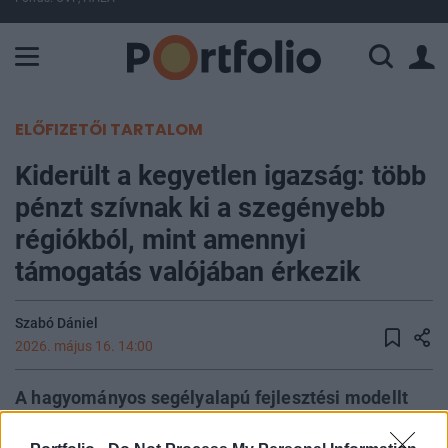
A Paksi Atomerőmű összteljesítménye 226 MW. A Duna vízállá
ELŐFIZETŐI TARTALOM
Kiderült a kegyetlen igazság: több
pénzt szívnak ki a szegényebb
régiókból, mint amennyi
támogatás valójában érkezik
Szabó Dániel
2026. május 16. 14:00
A hagyományos segélyalapú fejlesztési modellt
egyre inkább egy tranzakcionálisabb,