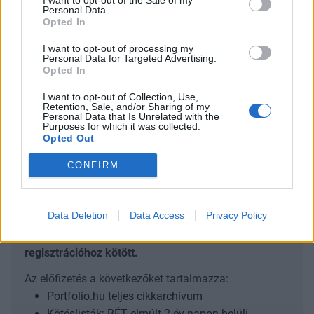
Personal Data.
viszonyrendszer gyökeresen átalakulóban van.
Opted In
A nemzetközi fejlesztéspolitika egyik legfontosabb
I want to opt-out of processing my
Personal Data for Targeted Advertising.
kérdésévé vált, hogy mi történik akkor, amikor a nyugati
Opted In
donorországok egyszerre próbálják csökkenteni
költségvetési terheiket, saját iparpolitikájukat újraépíteni és
I want to opt-out of Collection, Use,
Retention, Sale, and/or Sharing of my
geopolitikai érdekeiket érvényesíteni, miközben a fejlődő
Personal Data that Is Unrelated with the
Purposes for which it was collected.
országok továbbra is beruházásokra, infrastruktúrára és
Opted Out
technológiai felzárkózásra szorulnak....
CONFIRM
KEDVES OLVASÓNK!
Data Deletion
Data Access
Privacy Policy
A keresett cikk a portfolio.hu hírarchívumához
tartozik, melynek olvasása előfizetéses
regisztrációhoz kötött.
Az előfizetés a következőket tartalmazza:
Portfolio.hu teljes cikkarchívum
Kötéslisták: BÉT elmúlt 2 év napon belüli