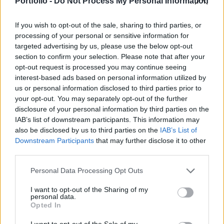
kereskedelmi és iparpolitikai logikára épülő
Portfolio -
Do Not Process My Personal Information
rendszer váltja fel, miközben a nyugati
If you wish to opt-out of the sale, sharing to third parties, or
donorországok – élükön az Egyesült Államokkal –
processing of your personal or sensitive information for
visszavágják támogatásaikat – figyelmeztettek az
targeted advertising by us, please use the below opt-out
OECD konferenciáján a szakértők. A vita
section to confirm your selection. Please note that after your
középpontjában az áll már, hogy a magántőke
opt-out request is processed you may continue seeing
interest-based ads based on personal information utilized by
nem tölti be automatikusan a kieső állami
us or personal information disclosed to third parties prior to
források helyét, különösen mivel sok afrikai,
your opt-out. You may separately opt-out of the further
ázsiai és latin-amerikai projekt nem áll készen
disclosure of your personal information by third parties on the
nemzetközi befektetések fogadására. Kínai és
IAB’s list of downstream participants. This information may
also be disclosed by us to third parties on the
IAB’s List of
afrikai szakértők egyaránt amellett érveltek, hogy
Downstream Participants
that may further disclose it to other
a fejlődő országoknak az önálló
third parties.
kapacitásépítésre, a helyi ipar megerősítésére és
a technológiai ugrásra kell összpontosítaniuk. A
Personal Data Processing Opt Outs
konferencia egyik kulcsüzenete volt, hogy a
I want to opt-out of the Sharing of my
fejlesztéspolitikának nem csupán új finanszírozási
personal data.
Opted In
eszközökre, hanem új politikai narratívára is
szüksége van, mivel a hagyományos Észak–Dél
I want to opt-out of the Sale of my