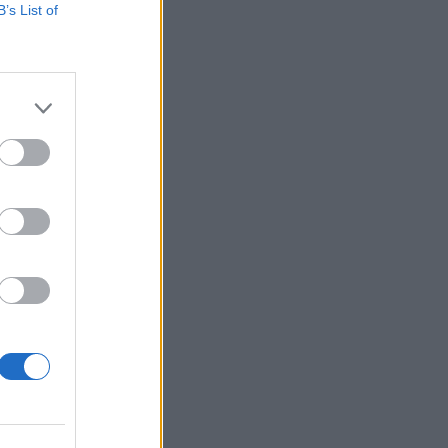
B’s List of
tások után
ny és mivel néz
kai konferenciájának
költségvetés"...
izetéses