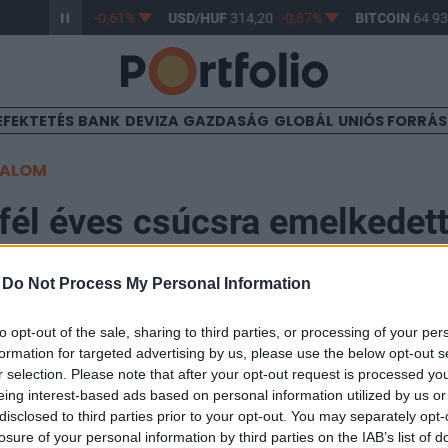
/HUF
363,17
-0,61%
USD/HUF
314,20
-0,87%
BITCOIN
64 939
EFEKTETÉS
BANK
DEVIZA
GAZDASÁG
GLOBÁL
UNIÓS FORRÁ
TALOM
fél éves csúcsra emelkedett
ósság
-
Do Not Process My Personal Information
to opt-out of the sale, sharing to third parties, or processing of your per
formation for targeted advertising by us, please use the below opt-out s
r selection. Please note that after your opt-out request is processed y
ozási igénye volt a magyar államháztartásnak az első 
eing interest-based ads based on personal information utilized by us or
disclosed to third parties prior to your opt-out. You may separately opt-
ben a GDP-arányos államadósság négy és fél éves csú
losure of your personal information by third parties on the IAB’s list of