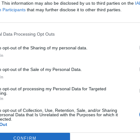
. This information may also be disclosed by us to third parties on the
IA
Forum 2026Átalakulóban a magyar gazdaságpolitika, a válasz
Participants
that may further disclose it to other third parties.
tnak meg a körülmények és a célok. Merre tart a magyar kormá
 környezetben? Ez lesz a Portfolio idei kiemelt gazdaságpoliti
.Információ és jelentkezésAhhoz képest, hogy "nincs választási 
l Data Processing Opt Outs
ASÓNK!
o opt-out of the Sharing of my personal data.
In
a portfolio.hu hírarchívumához tartozik, melynek olvasása előf
ötött.
o opt-out of the Sale of my Personal Data.
In
övetkezőket tartalmazza:
 teljes cikkarchívum
to opt-out of processing my Personal Data for Targeted
ing.
 BÉT elmúlt 2 év napon belüli
In
o opt-out of Collection, Use, Retention, Sale, and/or Sharing
ersonal Data that Is Unrelated with the Purposes for which it
Előfizetés
lected.
Out
CONFIRM