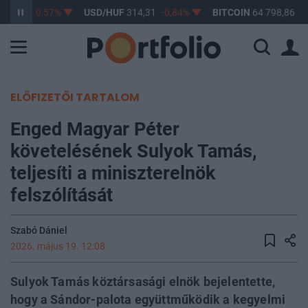
363,32
-0,57%
USD/HUF
314,31
-0,84%
BITCOIN
64 798,86
0
ELŐFIZETŐI TARTALOM
Enged Magyar Péter
követelésének Sulyok Tamás,
teljesíti a miniszterelnök
felszólítását
Szabó Dániel
2026. május 19. 12:08
Sulyok Tamás köztársasági elnök bejelentette,
hogy a Sándor-palota együttműködik a kegyelmi