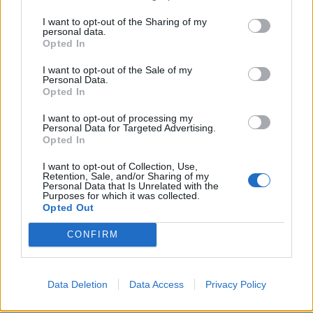
KEDVES OLVASÓNK!
I want to opt-out of the Sharing of my
personal data.
A keresett cikk a portfolio.hu hírarchívumához
Opted In
tartozik, melynek olvasása előfizetéses
I want to opt-out of the Sale of my
regisztrációhoz kötött.
Personal Data.
Opted In
Az előfizetés a következőket tartalmazza:
I want to opt-out of processing my
Portfolio.hu teljes cikkarchívum
Personal Data for Targeted Advertising.
Kötéslisták: BÉT elmúlt 2 év napon belüli
Opted In
kötéslistái
I want to opt-out of Collection, Use,
Retention, Sale, and/or Sharing of my
Personal Data that Is Unrelated with the
Előfizetés
Purposes for which it was collected.
Opted Out
CONFIRM
MÁR ELŐFIZETŐNK VAGY?
BEJELENTKEZÉS
Data Deletion
Data Access
Privacy Policy