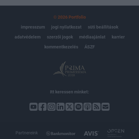
© 2026 Portfolio
impresszum
jogi nyilatkozat
süti beállítások
adatvédelem
szerzői jogok
médiaajánlat
karrier
kommentkezelés
ÁSZF
Itt keressen minket:
Partnereink