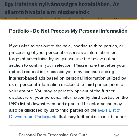
ügy iratainak nyilvánosságra hozatalában. Az
államfő hivatala a miniszterelnök
kezdeményezésével összhangban, a kiemelt
közérdeklődésre tekintettel hivatalos megkeresés
Portfolio -
Do Not Process My Personal Information
esetén átadja a rendelkezésre álló
dokumentumokat a kormány képviselőjének.
If you wish to opt-out of the sale, sharing to third parties, or
Magyar Péter miniszterelnök már a
processing of your personal or sensitive information for
targeted advertising by us, please use the below opt-out
dokumentumok azon részét, amelyhez a
section to confirm your selection. Please note that after your
kabinetjének hozzáférése volt, bemutatta.
opt-out request is processed you may continue seeing
interest-based ads based on personal information utilized by
A Sándor-palota együttműködik a korábbi köztársasági
us or personal information disclosed to third parties prior to
elnök „kegyelmi ügyeként” ismertté vált, KEH/2787-6/2023
your opt-out. You may separately opt-out of the further
ügyszámú döntés iratainak nyilvánosságra hozatalában –
disclosure of your personal information by third parties on the
közölte Sulyok Tamás köztársasági elnök. Facebookon
IAB’s list of downstream participants. This information may
also be disclosed by us to third parties on the
IAB’s List of
közzétett közleménye szerint az államfő hivatala a
Downstream Participants
that may further disclose it to other
miniszterelnök kezdeményezésével összhangban, a kiemelt
third parties.
közérdeklődésre tekintettel...
Personal Data Processing Opt Outs