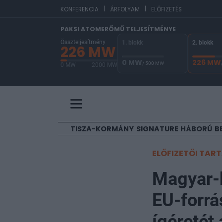
|
|
EUR/HU
KONFERENCIA
ÁRFOLYAM
ELŐFIZETÉS
PAKSI ATOMERŐMŰ TELJESÍTMÉNYE
Összteljesítmény
1. blokk
2. blokk
226 MW
0 MW
226 MW
/ 500 MW
0 MW
2000 MW
A Paksi Atomerőmű összteljesítménye 226 MW. 
TISZA-KORMÁNY
SIGNATURE
HÁBORÚ
B
ELŐFIZETŐI TAR
Magyar-
EU-forrá
ígéretét