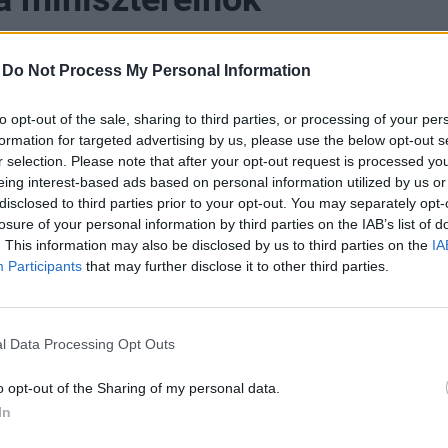
-
Do Not Process My Personal Information
to opt-out of the sale, sharing to third parties, or processing of your per
mánya hétfőn tartotta második ülését, amelyen több 
formation for targeted advertising by us, please use the below opt-out s
ük a költségvetés, az egészségügy, a paksi atomerőm
r selection. Please note that after your opt-out request is processed y
– soron kívüli vizsgálatot rendelt el. A kabinet szeri
eing interest-based ads based on personal information utilized by us or
disclosed to third parties prior to your opt-out. You may separately opt-
 tételekkel és valótlan adatokkal hagyta hátra az idei 
losure of your personal information by third parties on the IAB’s list of
zautasított. Közjogi feszültséget okozott, hogy Suly
. This information may also be disclosed by us to third parties on the
IA
ök megtagadta a lemondást, a miniszterelnök pedig is
Participants
that may further disclose it to other third parties.
 külpolitikai irányváltás részeként magyar–ukrán tárgy
rok jogairól, Magyar Péter első hivatalos külföldi útja
vezet. Magyar Péter kedd reggel újabb részleteket os
l Data Processing Opt Outs
a 2024-ben kirobbant ügyhöz kapcsolódó, a bicskei g
o opt-out of the Sharing of my personal data.
egyelemről. Kármán András és Kapitány István miniszte
In
rópai Bizottság képviselőivel az EU-források kiszabadí
ól és a kapcsolódó döntésekről folyamatosan frissülő