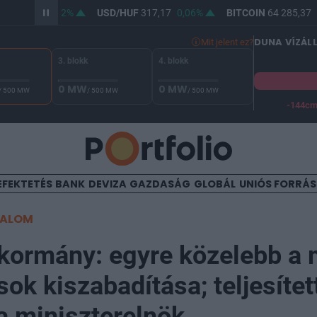
F
365,47
0,02%
USD/HUF
317,17
0,06%
BITCOIN
64 285,37
0
DUNA VÍZÁL
Mit jelent ez?
3. blokk
4. blokk
0 MW
0 MW
/ 500 MW
/ 500 MW
/ 500 MW
-144c
A Duna vízállása Paksnál -128 cm. A biztonsági határ -144 cm,
EFEKTETÉS
BANK
DEVIZA
GAZDASÁG
GLOBÁL
UNIÓS FORRÁ
TALOM
kormány: egyre közelebb a
sok kiszabadítása; teljesítet
 a miniszterelnök