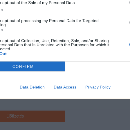
o opt-out of the Sale of my Personal Data.
In
m 2026Új lehetőségek a magyar egészségügy előtt - De mégis m
to opt-out of processing my Personal Data for Targeted
ing.
szektor? Jubileumi konferenciánkon kiderül.Információ és jele
In
osztás Újabb miniszterek indultak el Lengyelországba ...
o opt-out of Collection, Use, Retention, Sale, and/or Sharing
ersonal Data that Is Unrelated with the Purposes for which it
lected.
ASÓNK!
Out
a portfolio.hu hírarchívumához tartozik, melynek olvasása előf
CONFIRM
ötött.
övetkezőket tartalmazza:
 teljes cikkarchívum
Data Deletion
Data Access
Privacy Policy
 BÉT elmúlt 2 év napon belüli
Előfizetés