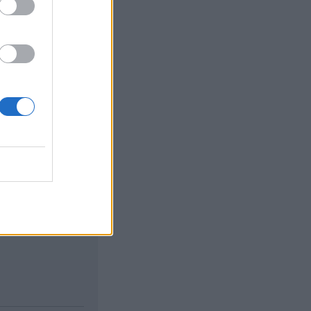
ihez kezd ezzel a
ntkezés 2026.
izetéses