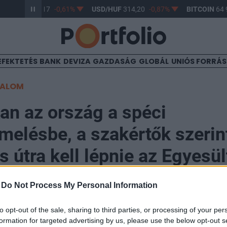
UR/HUF
363,17
-0,61%
USD/HUF
314,20
-0,87%
BITCOIN
64 9
EFEKTETÉS
BANK
DEVIZA
GAZDASÁG
GLOBÁL
UNIÓS FORRÁ
TALOM
an az ország a spéci
melésbe, a szakértők szerin
s útra kell lépnie az Egyesül
gnak
-
Do Not Process My Personal Information
to opt-out of the sale, sharing to third parties, or processing of your per
formation for targeted advertising by us, please use the below opt-out s