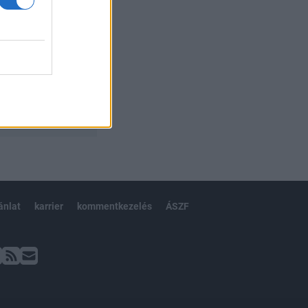
ánlat
karrier
kommentkezelés
ÁSZF