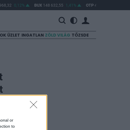
68,32
0,12%
BUX
148 632,55
1,41%
OTP
46 890
2,16%
SOK
ÜZLET
INGATLAN
ZÖLD VILÁG
TŐZSDE
t
t
sonal or
ection to