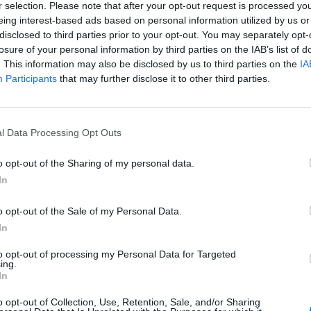
r selection. Please note that after your opt-out request is processed y
eing interest-based ads based on personal information utilized by us or
t, az Intergenerational Foundation (IF) szerint az állam
disclosed to third parties prior to your opt-out. You may separately opt-
zett hármas zár (triple lock) eltörlése 2045-re évi 38 
losure of your personal information by third parties on the IAB’s list of
Egyesült Királyság nyugdíjkiadásait. A szervezet úgy vé
. This information may also be disclosed by us to third parties on the
IA
hatatlanná és kiszámíthatatlanná vált, emellett a fiat
Participants
that may further disclose it to other third parties.
emben is igazságtalan - írja a Telegraph.
yis a hármas zár intézményét 2011-ben vezették be. A szabály lé
l Data Processing Opt Outs
vente az infláció, a bérnövekedés, vagy egy fix 2,5 százalékos é
k. Az Egyesült Királyság idén várhatóan 154 milliárd fontot köl
o opt-out of the Sharing of my personal data.
sszeg pedig 2030-ra 180 milliárd fontra emelkedhet....
In
o opt-out of the Sale of my Personal Data.
ASÓNK!
In
a portfolio.hu hírarchívumához tartozik, melynek olvasása előf
to opt-out of processing my Personal Data for Targeted
ötött.
ing.
In
övetkezőket tartalmazza:
o opt-out of Collection, Use, Retention, Sale, and/or Sharing
 teljes cikkarchívum