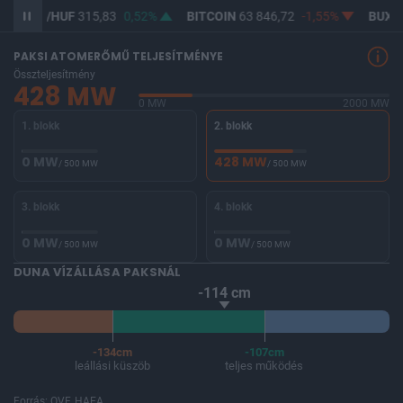
D/HUF
315,83
0,52%
BITCOIN
63 846,72
-1,55%
BUX
148 587
PAKSI ATOMERŐMŰ TELJESÍTMÉNYE
Összteljesítmény
428 MW
0 MW
2000 MW
1. blokk
2. blokk
0 MW
428 MW
/ 500 MW
/ 500 MW
3. blokk
4. blokk
0 MW
0 MW
/ 500 MW
/ 500 MW
DUNA VÍZÁLLÁSA PAKSNÁL
-114 cm
-134cm
-107cm
leállási küszöb
teljes működés
Forrás: OVF, HAEA