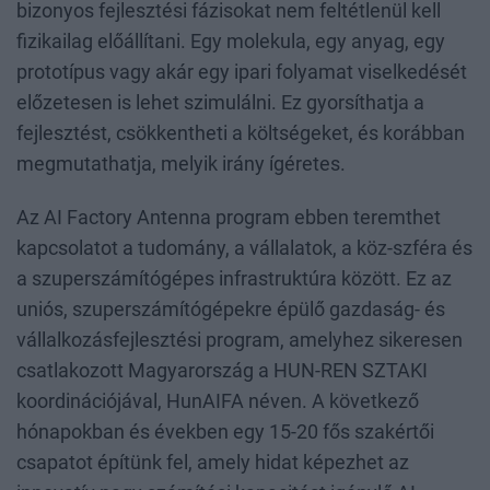
bizonyos fejlesztési fázisokat nem feltétlenül kell
fizikailag előállítani. Egy molekula, egy anyag, egy
prototípus vagy akár egy ipari folyamat viselkedését
előzetesen is lehet szimulálni. Ez gyorsíthatja a
fejlesztést, csökkentheti a költségeket, és korábban
megmutathatja, melyik irány ígéretes.
Az AI Factory Antenna program ebben teremthet
kapcsolatot a tudomány, a vállalatok, a köz-szféra és
a szuperszámítógépes infrastruktúra között. Ez az
uniós, szuperszámítógépekre épülő gazdaság- és
vállalkozásfejlesztési program, amelyhez sikeresen
csatlakozott Magyarország a HUN-REN SZTAKI
koordinációjával, HunAIFA néven. A következő
hónapokban és években egy 15-20 fős szakértői
csapatot építünk fel, amely hidat képezhet az