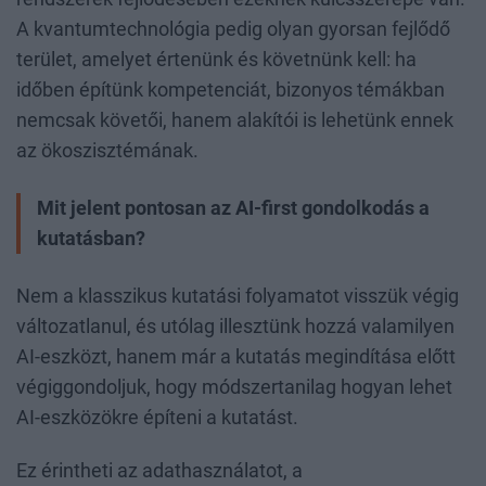
A kvantumtechnológia pedig olyan gyorsan fejlődő
terület, amelyet értenünk és követnünk kell: ha
időben építünk kompetenciát, bizonyos témákban
nemcsak követői, hanem alakítói is lehetünk ennek
az ökoszisztémának.
Mit jelent pontosan az AI-first gondolkodás a
kutatásban?
Nem a klasszikus kutatási folyamatot visszük végig
változatlanul, és utólag illesztünk hozzá valamilyen
AI-eszközt, hanem már a kutatás megindítása előtt
végiggondoljuk, hogy módszertanilag hogyan lehet
AI-eszközökre építeni a kutatást.
Ez érintheti az adathasználatot, a