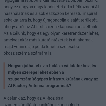
legizgalmasabb AI alkalmazásokat. Abban bízunk,
hogy ez nagyon nagy lendületet ad a hétköznapi AI
használatnak és a sok eszközön keresztül inspirál
sokakat arra is, hogy újragondolja a saját területét,
ahogy arról az AI-first science kapcsán beszéltünk.
Az a célunk, hogy ez egy olyan keretrendszer lehet,
amelyet akár más kutatóintézetek is át akarnak
majd venni és jó példa lehet a szélesebb
ökoszisztéma számára is.
Hogyan juthat el ez a tudás a vállalatokhoz, és
milyen szerepe lehet ebben a
szuperszámítógépes infrastruktúrának vagy az
AI Factory Antenna programnak?
A célunk az, hogy az AI-hoz és a
szuperszámítástechnikához kapcsolódó