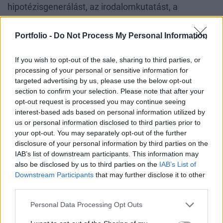
hipotézisgenerálást, az irodalomkutatást, a
kísérlettervezést, az elemzést és az eredmények
értelmezését is. Nem arról van szó, hogy egy kutató
Portfolio -
Do Not Process My Personal Information
néha használ egy AI-eszközt, hanem arról, hogy a
If you wish to opt-out of the sale, sharing to third parties, or
kutatás teljes értékláncát újra lehet gondolni. Ez
processing of your personal or sensitive information for
radikálisan új megközelítés, különösen azokon a
targeted advertising by us, please use the below opt-out
területeken, ahol hatalmas mennyiségű adat
section to confirm your selection. Please note that after your
opt-out request is processed you may continue seeing
keletkezik.
interest-based ads based on personal information utilized by
us or personal information disclosed to third parties prior to
Az AI kutatási használatánál az egyik legnagyobb
your opt-out. You may separately opt-out of the further
disclosure of your personal information by third parties on the
kérdés a megbízhatóság és az ellenőrizhetőség.
IAB’s list of downstream participants. This information may
Hogyan változik a kutató felelőssége, ha az AI
also be disclosed by us to third parties on the
IAB’s List of
már nemcsak adatot elemez, hanem
Downstream Participants
that may further disclose it to other
third parties.
hipotéziseket, kísérleti terveket vagy
következtetéseket is javasol?
Personal Data Processing Opt Outs