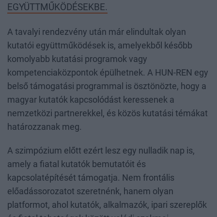
EGYÜTTMŰKÖDÉSEKBE.
A tavalyi rendezvény után már elindultak olyan
kutatói együttműködések is, amelyekből később
komolyabb kutatási programok vagy
kompetenciaközpontok épülhetnek. A HUN-REN egy
belső támogatási programmal is ösztönözte, hogy a
magyar kutatók kapcsolódást keressenek a
nemzetközi partnerekkel, és közös kutatási témákat
határozzanak meg.
A szimpózium előtt ezért lesz egy nulladik nap is,
amely a fiatal kutatók bemutatóit és
kapcsolatépítését támogatja. Nem frontális
előadássorozatot szeretnénk, hanem olyan
platformot, ahol kutatók, alkalmazók, ipari szereplők