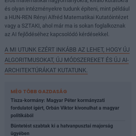
Erős matematikai hagyományokra, kiváló kutatókra
és olyan intézményekre tudunk építeni, mint például
a HUN-REN Rényi Alfréd Matematikai Kutatóintézet
vagy a SZTAKI, ahol már ma is sokan foglalkoznak
az AI fejlődéséhez kapcsolódó kérdésekkel.
A MI UTUNK EZÉRT INKÁBB AZ LEHET, HOGY ÚJ
ALGORITMUSOKAT, ÚJ MÓDSZEREKET ÉS ÚJ AI-
ARCHITEKTÚRÁKAT KUTATUNK.
MÉG TÖBB GAZDASÁG
Tisza-kormány: Magyar Péter kormányzati
fordulatot ígért, Orbán Viktor kivonulhat a magyar
politikából
Büntetést szabtak ki a hatvanpusztai majorság
ügyében