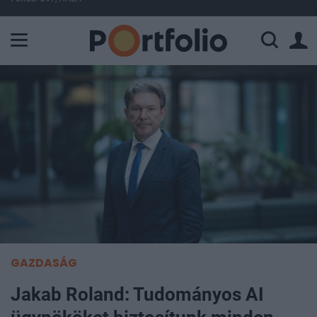
A Paksi Atomerőmű összteljesítménye 428 MW. A Duna vízállá
GAZDASÁG
Jakab Roland: Tudományos AI