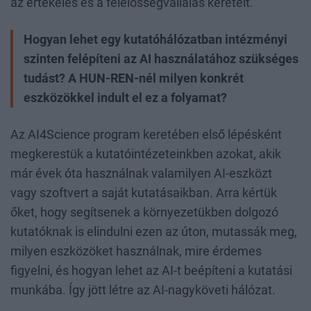
az értékelés és a felelősségvállalás kereteit.
Hogyan lehet egy kutatóhálózatban intézményi
szinten felépíteni az AI használatához szükséges
tudást? A HUN-REN-nél milyen konkrét
eszközökkel indult el ez a folyamat?
Az AI4Science program keretében első lépésként
megkerestük a kutatóintézeteinkben azokat, akik
már évek óta használnak valamilyen AI-eszközt
vagy szoftvert a saját kutatásaikban. Arra kértük
őket, hogy segítsenek a környezetükben dolgozó
kutatóknak is elindulni ezen az úton, mutassák meg,
milyen eszközöket használnak, mire érdemes
figyelni, és hogyan lehet az AI-t beépíteni a kutatási
munkába. Így jött létre az AI-nagyköveti hálózat.