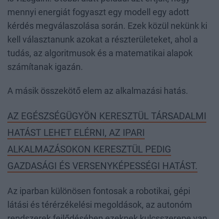
mennyi energiát fogyaszt egy modell egy adott
kérdés megválaszolása során. Ezek közül nekünk ki
kell választanunk azokat a részterületeket, ahol a
tudás, az algoritmusok és a matematikai alapok
számítanak igazán.
A másik összekötő elem az alkalmazási hatás.
AZ EGÉSZSÉGÜGYÖN KERESZTÜL TÁRSADALMI
HATÁST LEHET ELÉRNI, AZ IPARI
ALKALMAZÁSOKON KERESZTÜL PEDIG
GAZDASÁGI ÉS VERSENYKÉPESSÉGI HATÁST.
Az iparban különösen fontosak a robotikai, gépi
látási és térérzékelési megoldások, az autonóm
rendszerek fejlődésében ezeknek kulcsszerepe van.