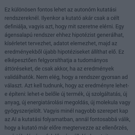
Ez különösen fontos lehet az autonóm kutatási
rendszereknél. Ilyenkor a kutató akár csak a célt
definiálja, vagyis azt, hogy mit szeretne elérni. Egy
ágensalapú rendszer ehhez hipotézist generálhat,
kísérletet tervezhet, adatot elemezhet, majd az
eredményekből újabb hipotéziseket állíthat elő. Ez
elképesztően felgyorsíthatja a tudományos
áttöréseket, de csak akkor, ha az eredmények
validálhatók. Nem elég, hogy a rendszer gyorsan ad
választ. Azt kell tudnunk, hogy az eredményre lehet-
e építeni: lehet-e belőle új termék, új szolgáltatás, új
anyag, új energiatárolási megoldás, új molekula vagy
gyógyszerjelölt. Vagyis minél nagyobb szerepet kap
az AI a kutatási folyamatban, annál fontosabbá válik,
hogy a kutató már előre megtervezze az ellenőrzés,