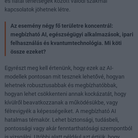
és fiatal tehetségek között valódi szakmai
kapcsolatok jöhetnek létre.
Az esemény négy fő területre koncentrál:
megbízható AI, egészségügyi alkalmazások, ipari
felhasználás és kvantumtechnológia. Mi köti
össze ezeket?
Egyrészt meg kell értenünk, hogy ezek az AI-
modellek pontosan mit tesznek lehetővé, hogyan
lehetnek robusztusabbak és megbízhatóbbak,
hogyan lehet csökkenteni annak kockázatát, hogy
kívülről beavatkozzanak a működésükbe, vagy
félrevigyék a képességeiket. A megbízható AI
hatalmas témakör. Lehet biztonsági, tudásbeli,
pontossági vagy akár fenntarthatósági szempontból
is vizsgálni. Utóbbi alatt például azt értjük, hogy