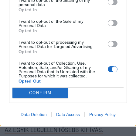
I want to opt-out of the Sharing of my
Nagyon sok eszköz van már, amit használhatunk,
personal data.
Opted In
különösen akkor, ha autonóm rendszerekben
gondolkodunk. De a legnagyobb probléma mindig
I want to opt-out of the Sale of my
Personal Data.
az, hogy ki validálja az eredményt. Honnan tudom,
Opted In
hogy amit az adott modell vagy az általam felépített
I want to opt-out of processing my
workflow előállított, az jó? Előrevisz, vagy csak egy
Personal Data for Targeted Advertising.
Opted In
használhatatlan adathalmazt kaptam? Éppen ezért
már a kutatás megtervezésekor végig kell gondolni,
I want to opt-out of Collection, Use,
Retention, Sale, and/or Sharing of my
hogyan fogjuk ellenőrizni az AI által támogatott
Personal Data that Is Unrelated with the
Purposes for which it was collected.
folyamat eredményét. Meg kell tervezni azokat a
Opted Out
teszteket, próbákat és validációs pontokat, amelyek
CONFIRM
alapján eldönthető, hogy az eredmény megbízható-
e.
Data Deletion
Data Access
Privacy Policy
AZ ÉRTÉKELÉS ÉS VALIDÁLÁS KÉPESSÉGE MA
AZ EGYIK LEGJELENTŐSEBB KIHÍVÁS.