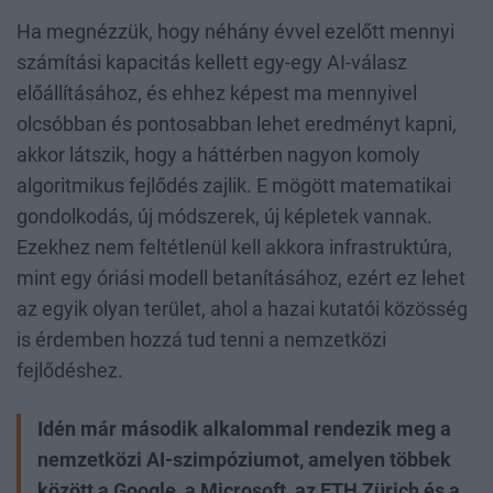
Ha megnézzük, hogy néhány évvel ezelőtt mennyi
számítási kapacitás kellett egy-egy AI-válasz
előállításához, és ehhez képest ma mennyivel
olcsóbban és pontosabban lehet eredményt kapni,
akkor látszik, hogy a háttérben nagyon komoly
algoritmikus fejlődés zajlik. E mögött matematikai
gondolkodás, új módszerek, új képletek vannak.
Ezekhez nem feltétlenül kell akkora infrastruktúra,
mint egy óriási modell betanításához, ezért ez lehet
az egyik olyan terület, ahol a hazai kutatói közösség
is érdemben hozzá tud tenni a nemzetközi
fejlődéshez.
Idén már második alkalommal rendezik meg a
nemzetközi AI-szimpóziumot, amelyen többek
között a Google, a Microsoft, az ETH Zürich és a