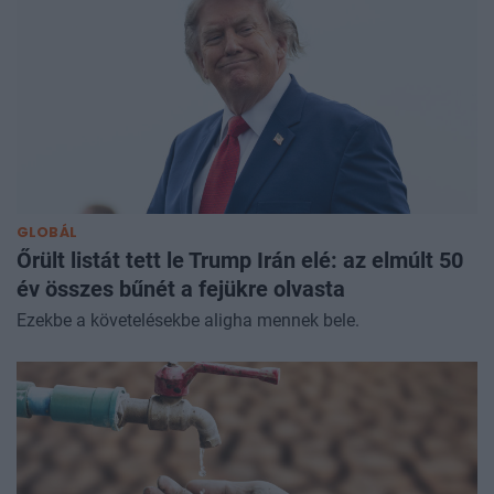
GLOBÁL
Őrült listát tett le Trump Irán elé: az elmúlt 50
év összes bűnét a fejükre olvasta
Ezekbe a követelésekbe aligha mennek bele.