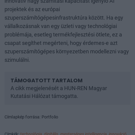
innovatív nagy számítási kapacitást igénylő AI
projektek és az európai
szuperszámítógépesinfrastruktúra között. Ha egy
vállalkozásnak van egy üzleti vagy technológiai
problémája, esetleg termékfejlesztési ötlete, ez a
csapat segíthet megérteni, hogy érdemes-e azt
szuperszámítógépes környezetben modellezni vagy
szimulálni.
A cikk megjelenését a HUN-REN Magyar
Kutatási Hálózat támogatta.
Címlapkép forrása: Portfolio
Címkék:
technológia,
digitális,
mesterséges intelligencia,
innováció,