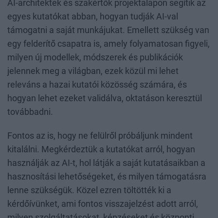
AI-architektek és szakértők projektalapon segítik az
egyes kutatókat abban, hogyan tudják AI-val
támogatni a saját munkájukat. Emellett szükség van
egy felderítő csapatra is, amely folyamatosan figyeli,
milyen új modellek, módszerek és publikációk
jelennek meg a világban, ezek közül mi lehet
releváns a hazai kutatói közösség számára, és
hogyan lehet ezeket validálva, oktatáson keresztül
továbbadni.
Fontos az is, hogy ne felülről próbáljunk mindent
kitalálni. Megkérdeztük a kutatókat arról, hogyan
használják az AI-t, hol látják a saját kutatásaikban a
hasznosítási lehetőségeket, és milyen támogatásra
lenne szükségük. Közel ezren töltötték ki a
kérdőívünket, ami fontos visszajelzést adott arról,
milyen szolgáltatásokat, képzéseket és központi