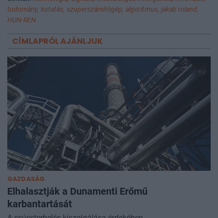
tudomány,
kutatás,
szuperszámítógép,
algoritmus,
jakab roland,
HUN-REN
CÍMLAPRÓL AJÁNLJUK
GAZDASÁG
Elhalasztják a Dunamenti Erőmű
karbantartását
A csúcsterhelés kiszolgálása érdekében.