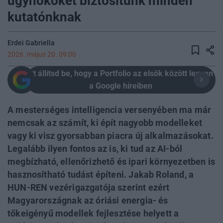
ügynököket biztosítunk minden
kutatónknak
Erdei Gabriella
2026. május 20. 09:00
Itt állítsd be, hogy a Portfolio az elsők között legyen
a Google híreiben
A mesterséges intelligencia versenyében ma már
nemcsak az számít, ki épít nagyobb modelleket
vagy ki visz gyorsabban piacra új alkalmazásokat.
Legalább ilyen fontos az is, ki tud az AI-ból
megbízható, ellenőrizhető és ipari környezetben is
hasznosítható tudást építeni. Jakab Roland, a
HUN-REN vezérigazgatója szerint ezért
Magyarországnak az óriási energia- és
tőkeigényű modellek fejlesztése helyett a