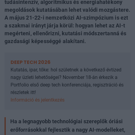
tudásintenzív, algoritmikus és energiahatékony
megoldások kutatásában lehet valódi mozgástere.
A május 21-22-i nemzetközi AI-szimpózium is ezt
a szakmai irányt járja körül: hogyan lehet az AI-t
megérteni, ellenőrizni, kutatási módszertanná és
gazdasági képességgé alakítani.
DEEP TECH 2026
Kutatás, ipar, tőke: hol születnek a következő évtized
nagy üzleti lehetőségei? November 18-án érkezik a
Portfolio első deep tech konferenciája, regisztráció és
részletek itt!
Információ és jelentkezés
Ha a legnagyobb technológiai szereplők óriási
erőforrásokkal fejlesztik a nagy AI-modelleket,