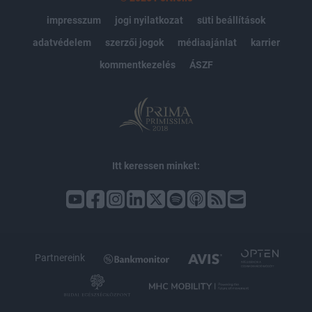
impresszum
jogi nyilatkozat
süti beállítások
adatvédelem
szerzői jogok
médiaajánlat
karrier
kommentkezelés
ÁSZF
Itt keressen minket:
Partnereink