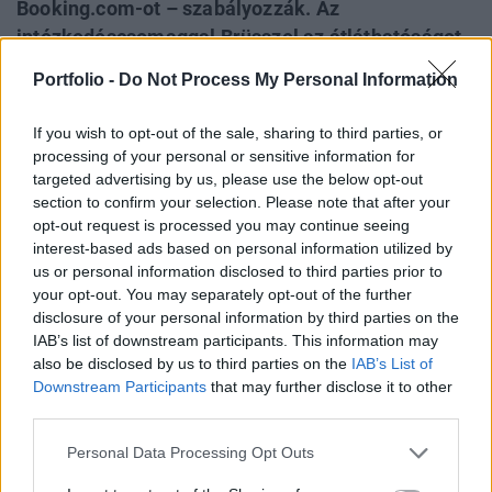
Booking.com-ot – szabályozzák. Az
intézkedéscsomaggal Brüsszel az átláthatóságot
és a hatósági felügyeletet kívánja erősíteni a
Portfolio -
Do Not Process My Personal Information
rohamosan növekvő szektorban. Horvátország az
uniós jogszabály átültetését egy átfogó
If you wish to opt-out of the sale, sharing to third parties, or
vendéglátóipari törvényreformmal kapcsolja
processing of your personal or sensitive information for
össze - jelentette a Croatia Week.
targeted advertising by us, please use the below opt-out
section to confirm your selection. Please note that after your
opt-out request is processed you may continue seeing
A 2024/1028-as számú uniós rendelet kötelező digitális
interest-based ads based on personal information utilized by
regisztrációs rendszert ír elő a szállásadók számára. Ezzel
us or personal information disclosed to third parties prior to
párhuzamosan a platformoknak rendszeresen, jellemzően
your opt-out. You may separately opt-out of the further
havi gyakorisággal és automatizált rendszereken keresztül
disclosure of your personal information by third parties on the
kell adatot szolgáltatniuk a tagállami hatóságoknak. Ennek
IAB’s list of downstream participants. This information may
során jelenteniük kell a vendégszámokat, a
also be disclosed by us to third parties on the
IAB’s List of
vendégéjszakákat, valamint az egyes szálláshelyek...
Downstream Participants
that may further disclose it to other
third parties.
Personal Data Processing Opt Outs
KEDVES OLVASÓNK!