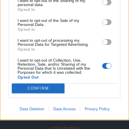
I want to opt-out of the Sharing of my
A keresett cikk a portfolio.hu hírarchívumához
personal data.
tartozik, melynek olvasása előfizetéses
Opted In
regisztrációhoz kötött.
I want to opt-out of the Sale of my
Personal Data.
Az előfizetés a következőket tartalmazza:
Opted In
Portfolio.hu teljes cikkarchívum
I want to opt-out of processing my
Kötéslisták: BÉT elmúlt 2 év napon belüli
Personal Data for Targeted Advertising.
kötéslistái
Opted In
I want to opt-out of Collection, Use,
Előfizetés
Retention, Sale, and/or Sharing of my
Personal Data that Is Unrelated with the
Purposes for which it was collected.
Opted Out
MÁR ELŐFIZETŐNK VAGY?
BEJELENTKEZÉS
CONFIRM
Data Deletion
Data Access
Privacy Policy
© 2026 Portfolio