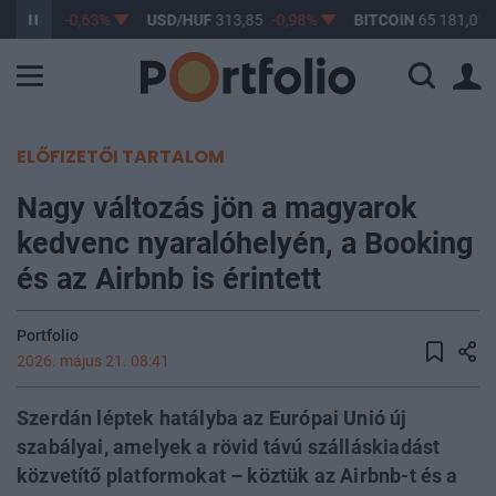
363,11
-0,63%
USD/HUF
313,85
-0,98%
BITCOIN
65 181,01
ELŐFIZETŐI TARTALOM
Nagy változás jön a magyarok
kedvenc nyaralóhelyén, a Booking
és az Airbnb is érintett
Portfolio
2026. május 21. 08:41
Szerdán léptek hatályba az Európai Unió új
szabályai, amelyek a rövid távú szálláskiadást
közvetítő platformokat – köztük az Airbnb-t és a