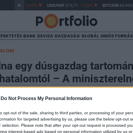
HUF
362,88
-0,69%
USD/HUF
313,71
-1,03%
BITCOIN
64 960,
EFEKTETÉS
BANK
DEVIZA
GAZDASÁG
GLOBÁL
UNIÓS FORRÁ
TALOM
dna egy dúsgazdag tartomán
 hatalomtól – A minisztereln
kat győzködi
-
Do Not Process My Personal Information
to opt-out of the sale, sharing to third parties, or processing of your per
formation for targeted advertising by us, please use the below opt-out s
r selection. Please note that after your opt-out request is processed y
dai miniszterelnök hangsúlyozta Alberta fontosságát
eing interest-based ads based on personal information utilized by us or