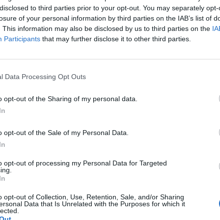
disclosed to third parties prior to your opt-out. You may separately opt-
, miután az olajban gazdag tartomány előző nap beje
losure of your personal information by third parties on the IAB’s list of
épszavazást tartanak októberben arról, hogy a terület
. This information may also be disclosed by us to third parties on the
IA
Participants
that may further disclose it to other third parties.
ományi miniszterelnök csütörtöki televíziós beszédében közölte:
gy az albertaiak támogatják-e egy későbbi, jogilag kötelező erej
l Data Processing Opt Outs
ányos előkészítésének megindítását. A véleménynyilvánító re
arney számára, aki a nemzeti egységet igyekszik...
o opt-out of the Sharing of my personal data.
In
ASÓNK!
o opt-out of the Sale of my Personal Data.
a portfolio.hu hírarchívumához tartozik, melynek olvasása előf
In
ötött.
to opt-out of processing my Personal Data for Targeted
ing.
övetkezőket tartalmazza:
In
 teljes cikkarchívum
 BÉT elmúlt 2 év napon belüli
o opt-out of Collection, Use, Retention, Sale, and/or Sharing
ersonal Data that Is Unrelated with the Purposes for which it
lected.
Out