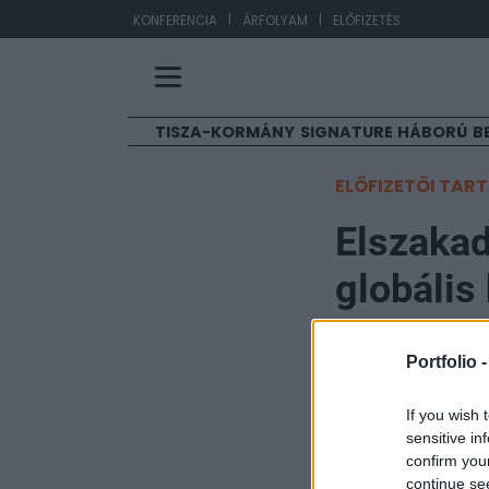
|
|
EUR/
KONFERENCIA
ÁRFOLYAM
ELŐFIZETÉS
TISZA-KORMÁNY
SIGNATURE
HÁBORÚ
B
ELŐFIZETŐI TAR
Elszaka
globális
szavazó
Portfolio 
MTI
If you wish 
2026. május 22. 17:27
sensitive in
confirm you
Mark Carney kana
continue se