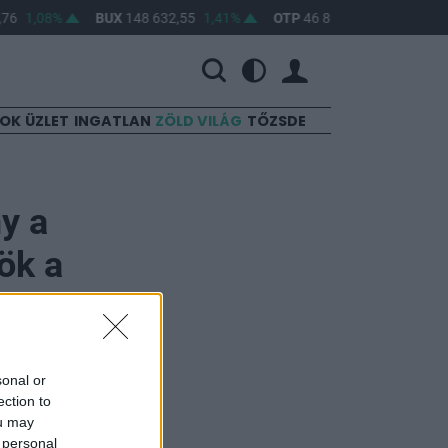
76
1,08%
BUX
148 632,55
1,41%
OTP
46 890
2,16%
MOL
SOK
ÜZLET
INGATLAN
ZÖLD VILÁG
TŐZSDE
y a
ök a
sonal or
ection to
ou may
 az ország
 personal