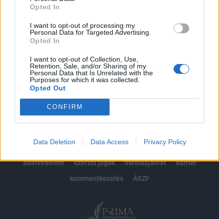
Opted In
Előfizetés
I want to opt-out of processing my
Personal Data for Targeted Advertising.
Opted In
MÁR ELŐFIZETŐNK VAGY?
BEJELENTKEZÉS
I want to opt-out of Collection, Use,
Retention, Sale, and/or Sharing of my
Personal Data that Is Unrelated with the
Purposes for which it was collected.
Opted Out
CONFIRM
© 2026 Portfolio
Data Deletion
Data Access
Privacy Policy
impresszum
jogi nyilatkozat
süti beállítások
adatvédelem
szerzői jogok
médiaajánlat
karrier
kommentkezelés
ÁSZF