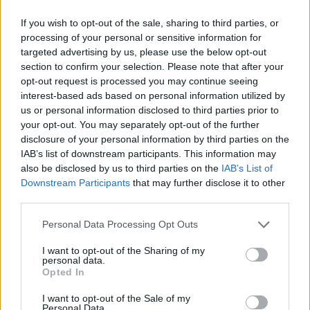
Az M7-es autópálya határ felé vezető oldalán erős a
If you wish to opt-out of the sale, sharing to third parties, or
processing of your personal or sensitive information for
forgalom, ezért több helyen lelassult a közlekedés. A
targeted advertising by us, please use the below opt-out
jelentések szerint a legtöbb jármű a Balaton felé tart, ahol a
section to confirm your selection. Please note that after your
hétvégén valódi strandidő ígérkezik, idén először kúszik 30
opt-out request is processed you may continue seeing
Celsius-fok fölé a hőmérő higanyszála, ezt sokan
interest-based ads based on personal information utilized by
próbálhatják meg kihasználni. Budapest után először
us or personal information disclosed to third parties prior to
Törökbálint és Martonvásár...
your opt-out. You may separately opt-out of the further
disclosure of your personal information by third parties on the
IAB’s list of downstream participants. This information may
KEDVES OLVASÓNK!
also be disclosed by us to third parties on the
IAB’s List of
Downstream Participants
that may further disclose it to other
A keresett cikk a portfolio.hu hírarchívumához
third parties.
tartozik, melynek olvasása előfizetéses
Personal Data Processing Opt Outs
regisztrációhoz kötött.
I want to opt-out of the Sharing of my
Az előfizetés a következőket tartalmazza:
personal data.
Portfolio.hu teljes cikkarchívum
Opted In
Kötéslisták: BÉT elmúlt 2 év napon belüli
I want to opt-out of the Sale of my
kötéslistái
Personal Data.