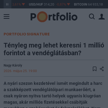
63,17
-0,61%
USD/HUF
314,20
-0,87%
BITCOIN
64 933,18
0,
PORTFOLIO SIGNATURE
Tényleg meg lehet keresni 1 millió
forintot a vendéglátásban?
Nagy Károly
2026. május 25. 19:00
A nyári szezon kezdetével ismét megindult a harc
a szakképzett vendéglátóipari munkaerőért, a
csak nyáron nyitva tartó helyek ugyanis kiugróan
magas, akár milliós fizetésekkel csábítják