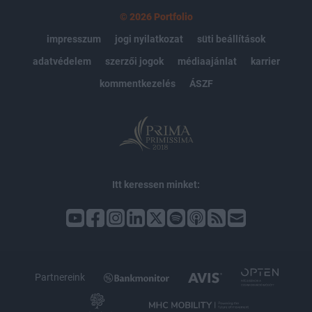
© 2026 Portfolio
impresszum
jogi nyilatkozat
süti beállítások
adatvédelem
szerzői jogok
médiaajánlat
karrier
kommentkezelés
ÁSZF
Itt keressen minket:
Partnereink