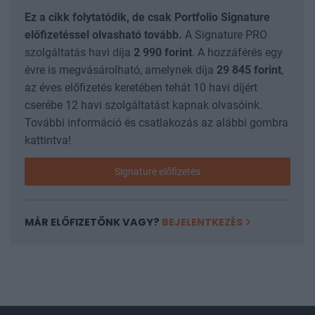
Ez a cikk folytatódik, de csak Portfolio Signature
előfizetéssel olvasható tovább.
A Signature PRO
szolgáltatás havi díja
2 990
forint
. A hozzáférés egy
évre is megvásárolható, amelynek díja
29 845
forint
,
az éves előfizetés keretében tehát 10 havi díjért
cserébe 12 havi szolgáltatást kapnak olvasóink.
További információ és csatlakozás az alábbi gombra
kattintva!
Signature előfizetés
MÁR ELŐFIZETŐNK VAGY?
BEJELENTKEZÉS