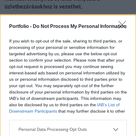
üzletbezárásokhoz is vezethet.
Budapesten és frekventált helyeken általában nettó
Portfolio -
Do Not Process My Personal Information
600-700 ezer forint közötti fizetési ajánlatokkal
keresnek szakácsokat az online állásközvetítő
If you wish to opt-out of the sale, sharing to third parties, or
oldalakon. Budapest V. kerületében például nettó 3
processing of your personal or sensitive information for
targeted advertising by us, please use the below opt-out
ezer forintos órabér mellett keresnek munkatársat,
section to confirm your selection. Please note that after your
vidéken alacsonyabbak a bérek, Pécsen havi nettó
opt-out request is processed you may continue seeing
300 ezer forintos ajánlatot is látni. Ezek egész évben
interest-based ads based on personal information utilized by
us or personal information disclosed to third parties prior to
nyitva tartó éttermek, a szezonális munkahelyek
your opt-out. You may separately opt-out of the further
esetében viszont egyértelműen többet kell kínálni.
disclosure of your personal information by third parties on the
IAB’s list of downstream participants. This information may
Miután indul a nyári, szezonális vendéglátás, ezért
also be disclosed by us to third parties on the
IAB’s List of
Downstream Participants
that may further disclose it to other
ismét elindult a roham a meglévő, egyébként nem
third parties.
túl sok szakképzett szakácsért és felszolgálóért a
vendéglátásban. A csak nyáron nyitva tartó
Personal Data Processing Opt Outs