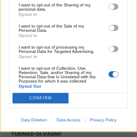
éttermek sokszor több százezer forinttal magasabb
I want to opt-out of the Sharing of my
personal data.
fizetésért próbálják átcsábítani más éttermek
Opted In
alkalmazottait, akik viszont ideiglenesen jól
I want to opt-out of the Sale of my
járhatnak a váltással, de csak akkor, ha nem
Personal Data.
szokatlan számukra a heti 6 munkanapos és a 10-12
Opted In
órás munkavégzés. Sőt, előfordul a 16 órás
I want to opt-out of processing my
Personal Data for Targeted Advertising.
munkanap is, speciális körülmények között.
Opted In
BALATONFÜREDEN, HETI 5 NAPRA, BRUTTÓ 1
I want to opt-out of Collection, Use,
Retention, Sale, and/or Sharing of my
Personal Data that Is Unrelated with the
MILLIÓ FORINTOS FIZETÉSI AJÁNLAT IS
Purposes for which it was collected.
Opted Out
LÉTEZIK, DE CSAK MÁJUS 1-E ÉS AUGUSZTUS
CONFIRM
31-E KÖZÖTT.
Data Deletion
Data Access
Privacy Policy
SIGNATURE PRO-VAL EZT A CIKKET IS EL
TUDNÁD OLVASNI!