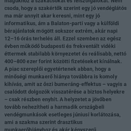
magukhoz a szakácsokat és felszolgálókat. Nem
csoda, hogy a szakértők szerint egy jó vendéglátós
ma már annyit akar keresni, mint egy jó
informatikus, ám a Balaton-parti vagy a külföldi
bérajánlatok mögött sokszor extrém, akár napi
12–16 órás terhelés áll. Ezzel szemben az egész
évben működő budapesti és frekventált vidéki
éttermek stabilabb környezetet és reálisabb, nettó
400–800 ezer forint közötti fizetéseket kínálnak.
A piac szereplői egyetértenek abban, hogy a
minőségi munkaerő hiánya továbbra is komoly
kihívás, amit az őszi bumeráng-effektus – vagyis a
csalódott dolgozók visszatérése a biztos helyekre
– csak részben enyhít. A helyzetet a jövőben
tovább nehezítheti a harmadik országbeli
vendégmunkások esetleges júniusi korlátozása,
ami a szakma szerint drasztikus
munkaerőhiányhoz és akár kényszerű