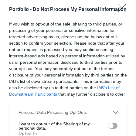
forintos bírság megfizetésére kötelezte a
Portfolio -
Do Not Process My Personal Information
Mediaworks Hungary Zrt.-t, mert három cikkben
megfelelő jogalap nélkül tette közzé azon honlap
If you wish to opt-out of the sale, sharing to third parties, or
elérhetőségét, amelyen egy interaktív térképen
processing of your personal or sensitive information for
keresztül nyilvánosságra kerültek a Tisza Párt
targeted advertising by us, please use the below opt-out
szimpatizánsainak adatai.
section to confirm your selection. Please note that after your
opt-out request is processed you may continue seeing
A NAIH közleményében felidézte, hogy 2025. november 7-
interest-based ads based on personal information utilized by
us or personal information disclosed to third parties prior to
én ismeretlen személy egy olyan honlap címét hozta
your opt-out. You may separately opt-out of the further
nyilvánosságra, ahol egy interaktív térkép segítségével
disclosure of your personal information by third parties on the
bárki kereshetett a Tisza Párthoz köthető érintettek adatai
IAB’s list of downstream participants. This information may
között. Ezen térképen keresztül megismerhetővé vált közel
also be disclosed by us to third parties on the
IAB’s List of
kétszázezer érintett neve, lakcíme, telefonszáma, email
Downstream Participants
that may further disclose it to other
címe, illetve a lakcím geolokációs...
third parties.
Personal Data Processing Opt Outs
KEDVES OLVASÓNK!
I want to opt-out of the Sharing of my
personal data.
A keresett cikk a portfolio.hu hírarchívumához
Opted In