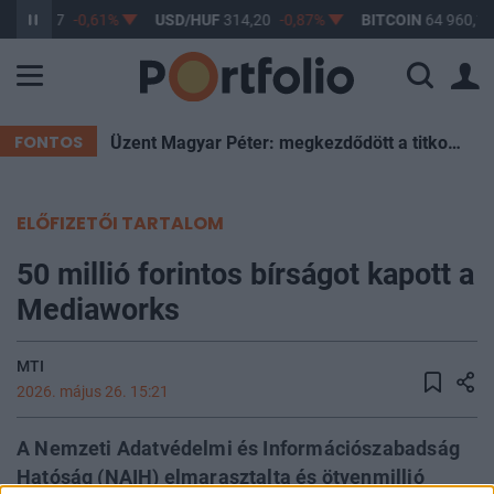
UF
363,17
-0,61%
USD/HUF
314,20
-0,87%
BITCOIN
64 960,15
FONTOS
Üzent Magyar Péter: megkezdődött a titkos szavazás a leendő köztársasági elnökről
ELŐFIZETŐI TARTALOM
50 millió forintos bírságot kapott a
Mediaworks
MTI
2026. május 26. 15:21
A Nemzeti Adatvédelmi és Információszabadság
Hatóság (NAIH) elmarasztalta és ötvenmillió