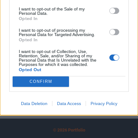
tartozik, melynek olvasása előfizetéses
I want to opt-out of the Sale of my
regisztrációhoz kötött.
Personal Data.
Opted In
Az előfizetés a következőket tartalmazza:
Portfolio.hu teljes cikkarchívum
I want to opt-out of processing my
Personal Data for Targeted Advertising.
Kötéslisták: BÉT elmúlt 2 év napon belüli
Opted In
kötéslistái
I want to opt-out of Collection, Use,
Retention, Sale, and/or Sharing of my
Előfizetés
Personal Data that Is Unrelated with the
Purposes for which it was collected.
Opted Out
MÁR ELŐFIZETŐNK VAGY?
BEJELENTKEZÉS
CONFIRM
Data Deletion
Data Access
Privacy Policy
© 2026 Portfolio