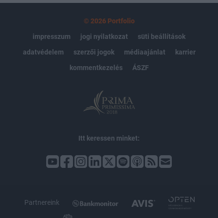
© 2026 Portfolio
impresszum
jogi nyilatkozat
süti beállítások
adatvédelem
szerzői jogok
médiaajánlat
karrier
kommentkezelés
ÁSZF
Itt keressen minket:
Partnereink