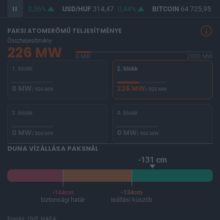
363,05
0,36%
USD/HUF
314,47
0,44%
BITCOIN
64 725,95
0,
PAKSI ATOMERŐMŰ TELJESÍTMÉNYE
Összteljesítmény
226 MW
0 MW
2000 MW
1. blokk
2. blokk
0 MW
226 MW
/ 500 MW
/ 500 MW
3. blokk
4. blokk
0 MW
0 MW
/ 500 MW
/ 500 MW
DUNA VÍZÁLLÁSA PAKSNÁL
-131 cm
-144cm
-134cm
biztonsági határ
leállási küszöb
Forrás: OVF, HAEA