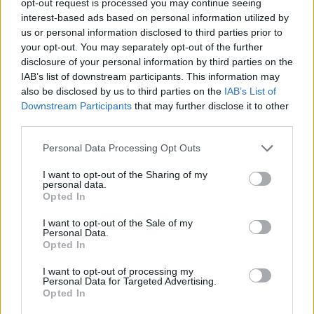
kutatóhálózat elnökét és vezérigazgatóját.
opt-out request is processed you may continue seeing
interest-based ads based on personal information utilized by
Szerinte ugyanis a jelenlegi vezetéssel már nem
us or personal information disclosed to third parties prior to
oldhatók fel a szervezet körüli feszültségek. A
your opt-out. You may separately opt-out of the further
tárcavezető egy átmeneti menedzsment
disclosure of your personal information by third parties on the
felállítását javasolja. Ez a testület a Magyar
IAB’s list of downstream participants. This information may
also be disclosed by us to third parties on the
IAB’s List of
Tudományos Akadémiával (MTA) és a kormánnyal
Downstream Participants
that may further disclose it to other
együttműködve dolgozná ki a hálózat hosszú távú,
third parties.
stabil jövőképét – közölte Tanács Zoltán a
Facebook-oldalán.
Personal Data Processing Opt Outs
I want to opt-out of the Sharing of my
Tanács Zoltán a közösségi oldalán számolt be arról, hogy
personal data.
nemrég személyesen egyeztetett Gulyás Balázzsal, a HUN-
Opted In
REN elnökével, a miniszter emellett a kutatóhálózat
I want to opt-out of the Sale of my
tagjaival és az MTA képviselőivel is tárgyalt. A politikus
Personal Data.
arra a következtetésre jutott, hogy a rendszer megújítása a
Opted In
mostani vezetőkkel már nem lehetséges: álláspontja
I want to opt-out of processing my
szerint a helyzetet az tisztázná...
Personal Data for Targeted Advertising.
Opted In