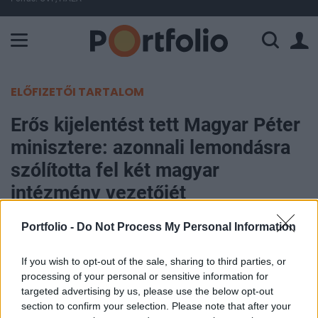
A Paksi Atomerőmű összteljesítménye 226 MW. A Duna vízállá
ELŐFIZETŐI TARTALOM
Erős kijelentést tett Magyar Péter
minisztere: azonnali lemondásra
szólította fel két magyar
intézmény vezetőjét
Portfolio -
Do Not Process My Personal Information
Portfolio
2026. május 26. 08:43
If you wish to opt-out of the sale, sharing to third parties, or
processing of your personal or sensitive information for
Tanács Zoltán tudományos és technológiai
targeted advertising by us, please use the below opt-out
miniszter lemondásra szólította fel a HUN-REN
section to confirm your selection. Please note that after your