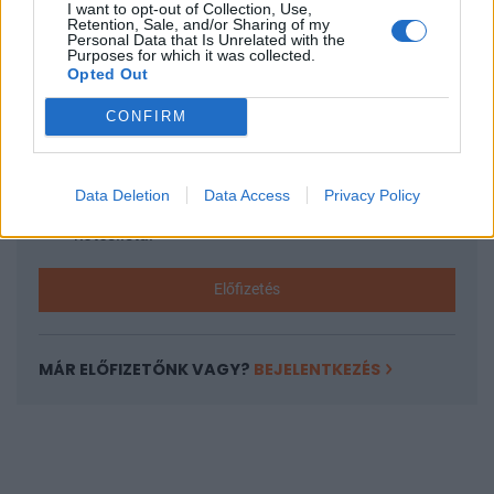
I want to opt-out of Collection, Use,
KEDVES OLVASÓNK!
Retention, Sale, and/or Sharing of my
Personal Data that Is Unrelated with the
A keresett cikk a portfolio.hu hírarchívumához
Purposes for which it was collected.
Opted Out
tartozik, melynek olvasása előfizetéses
regisztrációhoz kötött.
CONFIRM
Az előfizetés a következőket tartalmazza:
Portfolio.hu teljes cikkarchívum
Data Deletion
Data Access
Privacy Policy
Kötéslisták: BÉT elmúlt 2 év napon belüli
kötéslistái
Előfizetés
MÁR ELŐFIZETŐNK VAGY?
BEJELENTKEZÉS