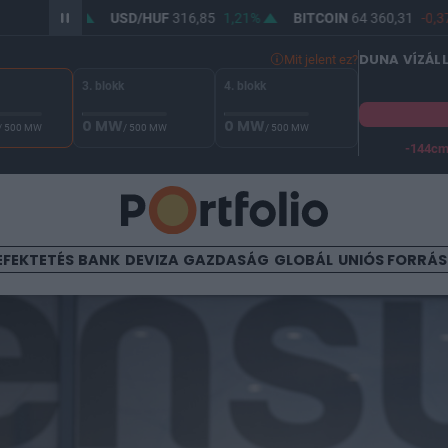
0,91%
USD/HUF
316,85
1,21%
BITCOIN
64 360,31
-0,37%
DUNA VÍZÁL
Mit jelent ez?
3. blokk
4. blokk
0 MW
0 MW
/ 500 MW
/ 500 MW
/ 500 MW
-144c
A Duna vízállása Paksnál -129 cm. A biztonsági határ -144 cm,
EFEKTETÉS
BANK
DEVIZA
GAZDASÁG
GLOBÁL
UNIÓS FORRÁ