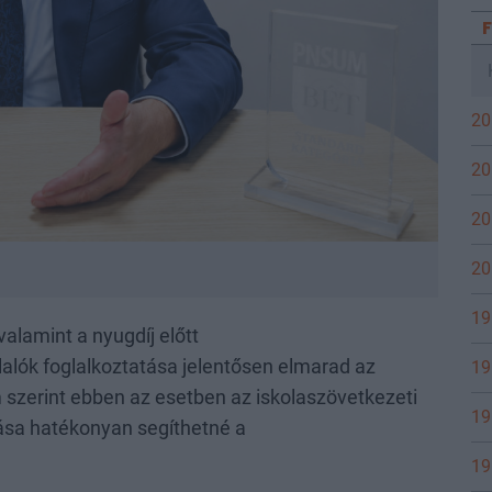
20
20
20
20
19
alamint a nyugdíj előtt
llalók foglalkoztatása jelentősen elmarad az
19
szerint ebben az esetben az iskolaszövetkezeti
19
nása hatékonyan segíthetné a
19