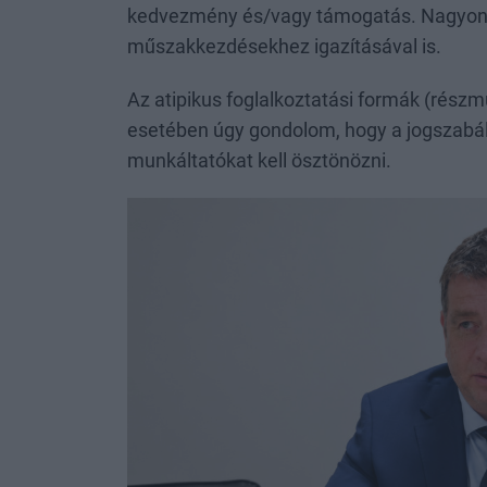
kedvezmény és/vagy támogatás. Nagyon r
műszakkezdésekhez igazításával is.
Az atipikus foglalkoztatási formák (rész
esetében úgy gondolom, hogy a jogszabály
munkáltatókat kell ösztönözni.