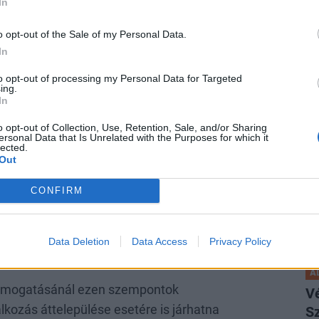
pa
In
Fe
ét ösztönző programokat, mint több országban
o opt-out of the Sale of my Personal Data.
me
rre most a külföldi magyarok körében megvan a
In
r munkaerőre kell alapozni, ezért megfelelő
to opt-out of processing my Personal Data for Targeted
i a jelenleg külföldön dolgozó és tanuló
ing.
In
földön tanulók hazatérését az is, ha a magyar
phatnának az iskolaszövetkezeti
o opt-out of Collection, Use, Retention, Sale, and/or Sharing
ersonal Data that Is Unrelated with the Purposes for which it
P
már az alapképzés során is hazai vállalkozásnál
lected.
Out
A
ví
CONFIRM
 MEGOLDÁSI JAVASLATOT, AMI
Eg
ga
ON VÁLLALKOZÁSOKNAK, AMELYEK
ké
Data Deletion
Data Access
Privacy Policy
 TERHEKET.
A
támogatásánál ezen szempontok
V
lkozás áttelepülése esetére is járhatna
Sz