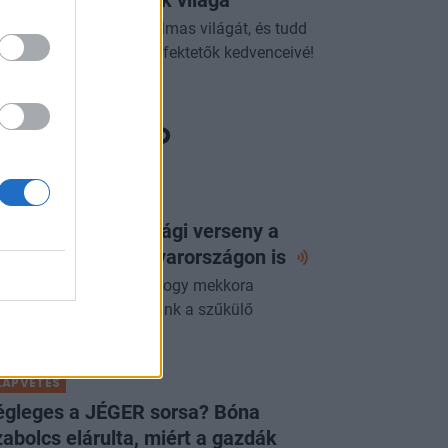
sszív befektetések világa
dezd fel az ETF-ek izgalmas világát, és tudd
g, miért válhatnak a befektetők kedvenceivé!
ORTFOLIO CHECKLIST
 következő gazdasági verseny a
zért folyhat - Magyarországon
is
yre fontosabb kérdés, hogy mekkora
zdasági értéket teremtünk a szűkülő
szletekből.
LAPVETÉS
égleges a JÉGER sorsa? Bóna
abolcs elárulta, miért a gazdák