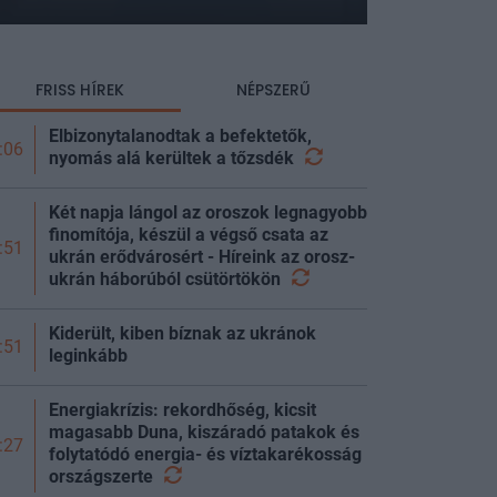
FRISS HÍREK
NÉPSZERŰ
Elbizonytalanodtak a befektetők,
:06
nyomás alá kerültek a
tőzsdék
Két napja lángol az oroszok legnagyobb
finomítója, készül a végső csata az
:51
ukrán erődvárosért - Híreink az orosz-
ukrán háborúból
csütörtökön
Kiderült, kiben bíznak az ukránok
:51
leginkább
Energiakrízis: rekordhőség, kicsit
magasabb Duna, kiszáradó patakok és
:27
folytatódó energia- és víztakarékosság
országszerte