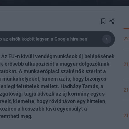
22
olio az elsők között legyen a Google híreiben
 Az EU-n kívüli vendégmunkások új belépésének
nek erősebb alkupozíciót a magyar dolgozóknak
21
atokat. A munkaerőpiaci szakértők szerint a
 a munkahelyeket, hanem az is, hogy bizonyos
enlegi feltételek mellett. Hadházy Tamás, a
21
zgatósági tagja üdvözli az új kormány egyes
rveit, kiemelte, hogy rövid távon egy hirtelen
közben a hosszabb távú egyensúlyt a
21
remtheti meg.