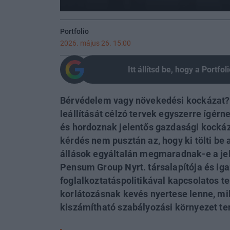
Portfolio
2026. május 26. 15:00
Itt állítsd be, hogy a Portf
Bérvédelem vagy növekedési kockázat?
leállítását célzó tervek egyszerre ígér
és hordoznak jelentős gazdasági kockáz
kérdés nem pusztán az, hogy ki tölti be
állások egyáltalán megmaradnak-e a jel
Pensum Group Nyrt. társalapítója és iga
foglalkoztatáspolitikával kapcsolatos te
korlátozásnak kevés nyertese lenne, mi
kiszámítható szabályozási környezet te