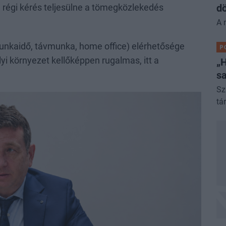
dö
égi kérés teljesülne a tömegközlekedés
A 
munkaidő, távmunka, home office) elérhetősége
P
i környezet kellőképpen rugalmas, itt a
„H
sa
Sz
tá