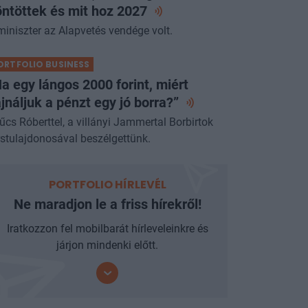
ntöttek és mit hoz
2027
miniszter az Alapvetés vendége volt.
ORTFOLIO BUSINESS
a egy lángos 2000 forint, miért
jnáljuk a pénzt egy jó
borra?”
űcs Róberttel, a villányi Jammertal Borbirtok
rstulajdonosával beszélgettünk.
PORTFOLIO HÍRLEVÉL
Ne maradjon le a friss hírekről!
Iratkozzon fel mobilbarát hírleveleinkre és
járjon mindenki előtt.