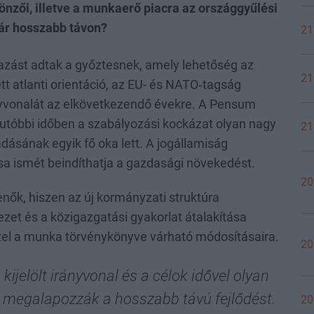
nzői, illetve a munkaerő piacra az országgyűlési
kár hosszabb távon?
21
azást adtak a győztesnek, amely lehetőség az
21
t atlanti orientáció, az EU- és NATO‑tagság
ányvonalát az elkövetkezendő évekre. A Pensum
 utóbbi időben a szabályozási kockázat olyan nagy
21
ásának egyik fő oka lett. A jogállamiság
ása ismét beindíthatja a gazdasági növekedést.
20
ők, hiszen az új kormányzati struktúra
yezet és a közigazgatási gyakorlat átalakítása
ettel a munka törvénykönyve várható módosításaira.
20
ijelölt irányvonal és a célok idővel olyan
k megalapozzák a hosszabb távú fejlődést.
20