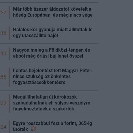
Már több tízezer áldozatot követelt a
:27
hőség Európában, és még nincs vége
Halálos kór gyanúja miatt állítottak le
:16
egy utasszállító hajót
Nagyon meleg a Földközi-tenger, és
:10
ebből még óriási baj lehet ősszel
Fontos bejelentést tett Magyar Péter:
nincs szükség az önkéntes
:55
fogyasztáscsökkentésre
Megállíthatatlan új kórokozók
szabadulhatnak el: súlyos veszélyre
:32
figyelmeztetnek a szakértők
Egyre rosszabbul fest a forint, 365-ig
:24
ütötték