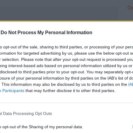
Ös
b Duna, kiszáradó patakok és folytatódó energia- és
-
Do Not Process My Personal Information
cs szükség az önkéntes fogyasztáscsökkentésre
DÍ
to opt-out of the sale, sharing to third parties, or processing of your per
Li
ági elnök, közel 900 milliárdos program indul
formation for targeted advertising by us, please use the below opt-out s
am
r selection. Please note that after your opt-out request is processed y
eing interest-based ads based on personal information utilized by us or
Is
disclosed to third parties prior to your opt-out. You may separately opt-
ztatáspolitikával kapcsolatos terveit?
ta
losure of your personal information by third parties on the IAB’s list of
Me
. This information may also be disclosed by us to third parties on the
IA
ország program azon megállapításával, hogy
me
Participants
that may further disclose it to other third parties.
al
t képzési rendszer, az egyes térségekre jellemző
st
ások és a kiszámíthatatlan bérezés miatt. Emellett
25–35 év közöttieknél 30%, míg a lengyeleknél
l Data Processing Opt Outs
DÍ
ntosabb kitörési pont Magyarország számára a
Di
o opt-out of the Sharing of my personal data.