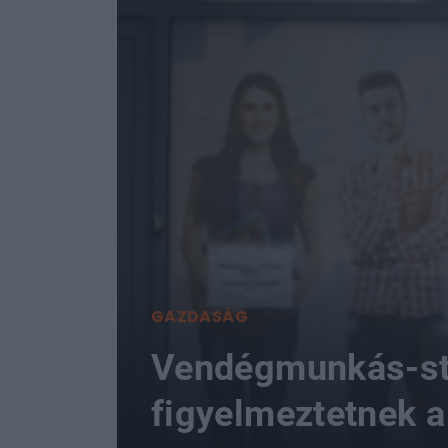
GAZDASÁG
Vendégmunkás-st
figyelmeztetnek 