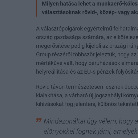
Milyen hatása lehet a munkaerő-kölcsö
választásoknak rövid-, közép- vagy a
A választópolgárok egyértelmű felhatalm
ország gazdasága számára, az elkötelezet
megerősítése pedig kijelöli az ország ir
Group részéről többször jeleztük, hogy az
mértékűvé vált, hogy beruházások elmarad
helyreállítása és az EU‑s pénzek folyósít
Rövid távon természetesen lesznek döccen
kialakítása, a várható új jogszabályi körn
kihívásokat fog jelenteni, különös tekint
Mindazonáltal úgy vélem, hogy a k
előnyökkel fognak járni, amelye