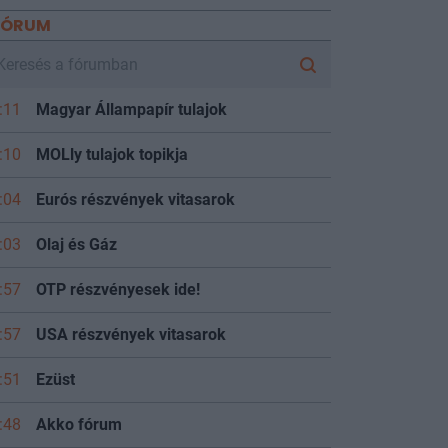
FÓRUM
:11
Magyar Állampapír tulajok
:10
MOLly tulajok topikja
:04
Eurós részvények vitasarok
:03
Olaj és Gáz
:57
OTP részvényesek ide!
:57
USA részvények vitasarok
:51
Ezüst
:48
Akko fórum