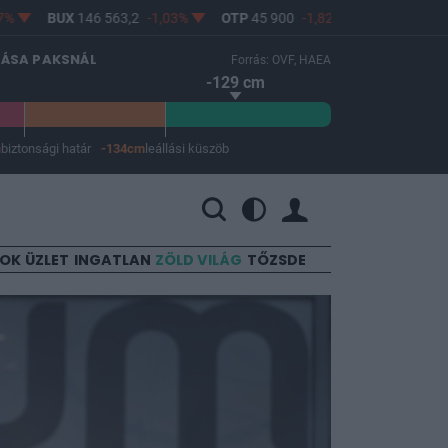
BUX
146 563,2
-1,03%
OTP
45 900
-1,82%
MOL
4 640
0,69
LÁSA PAKSNÁL
Forrás: OVF, HAEA
-129 cm
m
biztonsági határ
-134cm
leállási küszöb
 a leállási küszöb -134 cm.
SOK
ÜZLET
INGATLAN
ZÖLD VILÁG
TŐZSDE