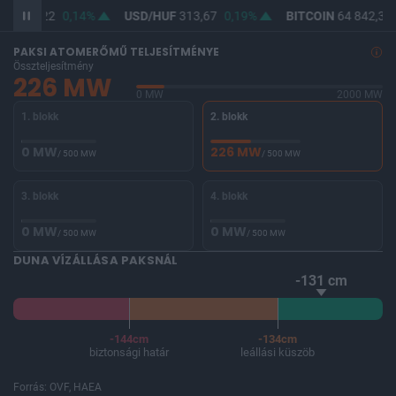
UF
362,22
0,14%
USD/HUF
313,67
0,19%
BITCOIN
64 842,34
PAKSI ATOMERŐMŰ TELJESÍTMÉNYE
Összteljesítmény
226 MW
0 MW
2000 MW
1. blokk
2. blokk
0 MW
226 MW
/ 500 MW
/ 500 MW
3. blokk
4. blokk
0 MW
0 MW
/ 500 MW
/ 500 MW
DUNA VÍZÁLLÁSA PAKSNÁL
-131 cm
-144cm
-134cm
biztonsági határ
leállási küszöb
Forrás: OVF, HAEA