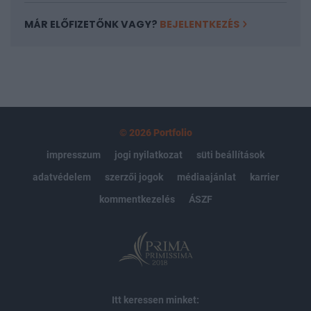
MÁR ELŐFIZETŐNK VAGY?
BEJELENTKEZÉS
© 2026 Portfolio
impresszum
jogi nyilatkozat
süti beállítások
adatvédelem
szerzői jogok
médiaajánlat
karrier
kommentkezelés
ÁSZF
Itt keressen minket: