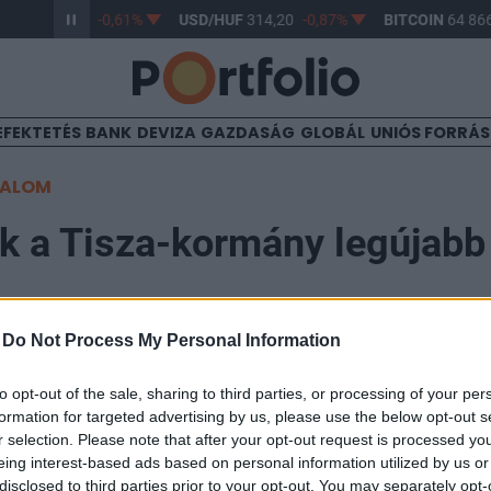
/HUF
363,17
-0,61%
USD/HUF
314,20
-0,87%
BITCOIN
64 866
EFEKTETÉS
BANK
DEVIZA
GAZDASÁG
GLOBÁL
UNIÓS FORRÁ
TALOM
ak a Tisza-kormány legújabb
-
Do Not Process My Personal Information
to opt-out of the sale, sharing to third parties, or processing of your per
formation for targeted advertising by us, please use the below opt-out s
 kezdődött a Tisza-kormány újabb kormányszóvivői táj
r selection. Please note that after your opt-out request is processed y
Magyar Péter miniszterelnök nem vett részt. Az ese
eing interest-based ads based on personal information utilized by us or
disclosed to third parties prior to your opt-out. You may separately opt-