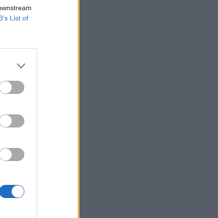
atokat és
 downstream
 el, hogy Magyar
B’s List of
el.
ző kormány
ek meg. Ezt kell
izetéses