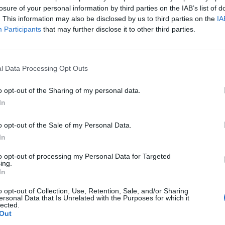
smertette a tegnapi kormányülésen született határoz
losure of your personal information by third parties on the IAB’s list of
ágírók kérdésére. A válaszokból kiderült: még nem dőlt
. This information may also be disclosed by us to third parties on the
IA
ikor találkozik Ursula von der Leyen bizottsági elnökk
Participants
that may further disclose it to other third parties.
:09 Megosztás Külföldi munkavállalók Magyarországon Az elő
ott olyan beruházásokat, ahol nem magyar munkavállalók jelent
l Data Processing Opt Outs
 június 1-tól egy jelzésérékű moratórium...
o opt-out of the Sharing of my personal data.
In
ASÓNK!
a portfolio.hu hírarchívumához tartozik, melynek olvasása előf
o opt-out of the Sale of my Personal Data.
ötött.
In
övetkezőket tartalmazza:
to opt-out of processing my Personal Data for Targeted
ing.
 teljes cikkarchívum
In
 BÉT elmúlt 2 év napon belüli
o opt-out of Collection, Use, Retention, Sale, and/or Sharing
ersonal Data that Is Unrelated with the Purposes for which it
lected.
Out
Előfizetés