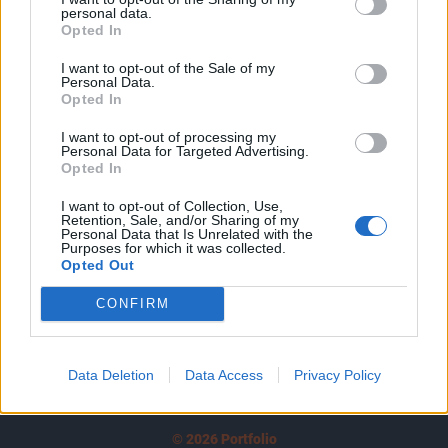
personal data.
tartozik, melynek olvasása előfizetéses
Opted In
regisztrációhoz kötött.
I want to opt-out of the Sale of my
Personal Data.
Az előfizetés a következőket tartalmazza:
Opted In
Portfolio.hu teljes cikkarchívum
Kötéslisták: BÉT elmúlt 2 év napon belüli
I want to opt-out of processing my
Personal Data for Targeted Advertising.
kötéslistái
Opted In
I want to opt-out of Collection, Use,
Előfizetés
Retention, Sale, and/or Sharing of my
Personal Data that Is Unrelated with the
Purposes for which it was collected.
Opted Out
MÁR ELŐFIZETŐNK VAGY?
BEJELENTKEZÉS
CONFIRM
Data Deletion
Data Access
Privacy Policy
© 2026 Portfolio