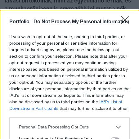
lakást birtokolnak, mint az egyedülálló férfiak, és
a munkaerőpiacon is egyre több jel mutat a nők
erősödő gazdasági szerepére. Noha első
Portfolio -
Do Not Process My Personal Information
pillantásra úgy tűnhet, hogy az amerikai
gazdaságban most a nőknek áll a zászló, a felszín
If you wish to opt-out of the sale, sharing to third parties, or
alatt továbbra sem éppen az egyenlőség
processing of your personal or sensitive information for
diadalmenete látszik.
targeted advertising by us, please use the below opt-out
section to confirm your selection. Please note that after your
Future of Construction 2026Új fejezet az építőiparban!
opt-out request is processed you may continue seeing
interest-based ads based on personal information utilized by
Szakma, networking, hatékonyság és minden, ami átírja az
us or personal information disclosed to third parties prior to
eddigi szabályokat!Információ és jelentkezésNem is volt
your opt-out. You may separately opt-out of the further
annyira régen, hogy a nők számára megnyílt a komoly
disclosure of your personal information by third parties on the
korlátozások nélküli lakáshitel-felvétel lehetősége. A 70-es
IAB’s list of downstream participants. This information may
évek elején a bank még simán elutasíthatott egy
also be disclosed by us to third parties on the
IAB’s List of
hitelkérelmet csak azért, mert egyedülálló...
Downstream Participants
that may further disclose it to other
third parties.
KEDVES OLVASÓNK!
Personal Data Processing Opt Outs
A keresett cikk a portfolio.hu hírarchívumához
I want to opt-out of the Sharing of my