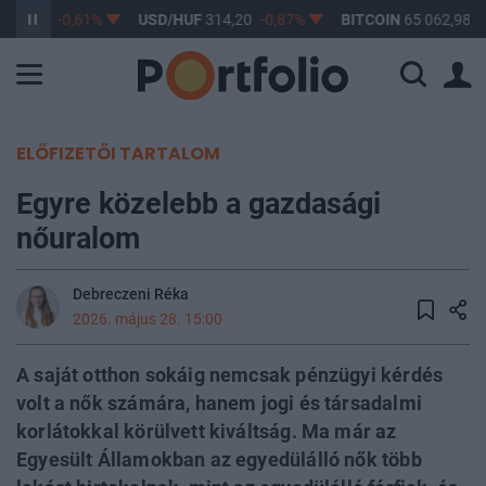
363,17
-0,61%
USD/HUF
314,20
-0,87%
BITCOIN
65 062,98
0
ELŐFIZETŐI TARTALOM
Egyre közelebb a gazdasági
nőuralom
Debreczeni Réka
2026. május 28. 15:00
A saját otthon sokáig nemcsak pénzügyi kérdés
volt a nők számára, hanem jogi és társadalmi
korlátokkal körülvett kiváltság. Ma már az
Egyesült Államokban az egyedülálló nők több