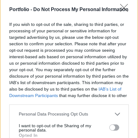
szombaton délelőtt. A vasúttársaság
tájékoztatása szerint 10 órára befejeződött a
Portfolio -
Do Not Process My Personal Information
helyszínelés, így minden vágányon zavartalanul
közlekedhetnek a vonatok.
If you wish to opt-out of the sale, sharing to third parties, or
processing of your personal or sensitive information for
targeted advertising by us, please use the below opt-out
A Vácról 7 óra 35 perckor a Nyugati pályaudvarra indult
section to confirm your selection. Please note that after your
S71-es vonat (2547) Budapesten a Róbert Károly körúti
opt-out request is processed you may continue seeing
felüljáró alatt lévő vasúti átjáróban egy kisteherautóval
interest-based ads based on personal information utilized by
ütközött. Az Országos Katasztrófavédelmi Főigazgatóság
us or personal information disclosed to third parties prior to
(OKF) tájékoztatása szerint a vonaton 120 utas utazott, a
your opt-out. You may separately opt-out of the further
kisteherautóban két ember ült. A fővárosi hivatásos
disclosure of your personal information by third parties on the
tűzoltókat riasztották az esethez....
IAB’s list of downstream participants. This information may
also be disclosed by us to third parties on the
IAB’s List of
Downstream Participants
that may further disclose it to other
KEDVES OLVASÓNK!
third parties.
A keresett cikk a portfolio.hu hírarchívumához
Personal Data Processing Opt Outs
tartozik, melynek olvasása előfizetéses
I want to opt-out of the Sharing of my
regisztrációhoz kötött.
personal data.
Opted In