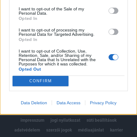
Az előfizetés a következőket tartalmazza:
I want to opt-out of the Sale of my
Portfolio.hu teljes cikkarchívum
Personal Data.
Kötéslisták: BÉT elmúlt 2 év napon belüli
Opted In
kötéslistái
I want to opt-out of processing my
Personal Data for Targeted Advertising.
Opted In
Előfizetés
I want to opt-out of Collection, Use,
Retention, Sale, and/or Sharing of my
Personal Data that Is Unrelated with the
MÁR ELŐFIZETŐNK VAGY?
BEJELENTKEZÉS
Purposes for which it was collected.
Opted Out
CONFIRM
Data Deletion
Data Access
Privacy Policy
© 2026 Portfolio
impresszum
jogi nyilatkozat
süti beállítások
adatvédelem
szerzői jogok
médiaajánlat
karrier