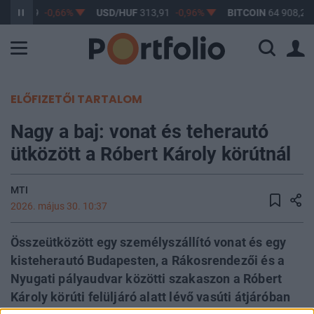
F
362,99
-0,66%
USD/HUF
313,91
-0,96%
BITCOIN
64 908,28
ELŐFIZETŐI TARTALOM
Nagy a baj: vonat és teherautó
ütközött a Róbert Károly körútnál
MTI
2026. május 30. 10:37
Összeütközött egy személyszállító vonat és egy
kisteherautó Budapesten, a Rákosrendezői és a
Nyugati pályaudvar közötti szakaszon a Róbert
Károly körúti felüljáró alatt lévő vasúti átjáróban