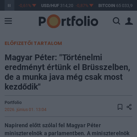
F
363,17
-0,61%
USD/HUF
314,20
-0,87%
BITCOIN
65 033,98
ELŐFIZETŐI TARTALOM
Magyar Péter: "Történelmi
eredményt értünk el Brüsszelben,
de a munka java még csak most
kezdődik"
Portfolio
2026. június 01. 13:04
Napirend előtt szólal fel Magyar Péter
miniszterelnök a parlamentben. A miniszterelnök