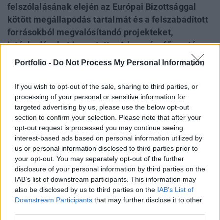
felszólalásának elején az Európai Bizottsággal
kötött megállapodás tartalmát és a felszabadított
forrásokból megvalósítandó projekteket,
intézkedéseket ismertette. A kormányfő ezután a
köztársasági elnöki pozícióról és Sulyok Tamás
Portfolio -
Do Not Process My Personal Information
helyzetéről beszélt, végül pedig a Magyar Nemzeti
Bankkal, valamint Németországgal és
If you wish to opt-out of the sale, sharing to third parties, or
Franciaországgal szemben fennálló partneri
processing of your personal or sensitive information for
targeted advertising by us, please use the below opt-out
viszonyt említette, amelyek mind
section to confirm your selection. Please note that after your
hozzájárulhatnak ahhoz, hogy Magyarország újra
opt-out request is processed you may continue seeing
elindulhasson a fejlődés útján.
interest-based ads based on personal information utilized by
us or personal information disclosed to third parties prior to
Cikkünk frissült. Az uniós források hazahozatalával kezdi
your opt-out. You may separately opt-out of the further
felszólalását Magyar Péter miniszterelnök Történelmi
disclosure of your personal information by third parties on the
eredmény, amelyet Brüsszelben elértünk - mondta Magyar
IAB’s list of downstream participants. This information may
also be disclosed by us to third parties on the
IAB’s List of
Péter a parlamentben. Hazánk számára minden
Downstream Participants
that may further disclose it to other
szempontból előnyös politikai megállapodás született.
third parties.
Ősztől 16,4 milliárd euró, mintegy 6000 milliárd forintos