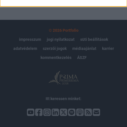
© 2026 Portfolio
impresszum
jogi nyilatkozat
süti beállítások
adatvédelem
szerzői jogok
médiaajánlat
karrier
kommentkezelés
ÁSZF
Itt keressen minket: