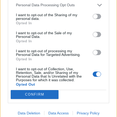
fejlesztési forrás válik elérhetővé Magyarország...
Personal Data Processing Opt Outs
I want to opt-out of the Sharing of my
personal data.
KEDVES OLVASÓNK!
Opted In
A keresett cikk a portfolio.hu hírarchívumához
I want to opt-out of the Sale of my
tartozik, melynek olvasása előfizetéses
Personal Data.
Opted In
regisztrációhoz kötött.
I want to opt-out of processing my
Az előfizetés a következőket tartalmazza:
Personal Data for Targeted Advertising.
Portfolio.hu teljes cikkarchívum
Opted In
Kötéslisták: BÉT elmúlt 2 év napon belüli
I want to opt-out of Collection, Use,
kötéslistái
Retention, Sale, and/or Sharing of my
Personal Data that Is Unrelated with the
Purposes for which it was collected.
Opted Out
Előfizetés
CONFIRM
MÁR ELŐFIZETŐNK VAGY?
BEJELENTKEZÉS
Data Deletion
Data Access
Privacy Policy