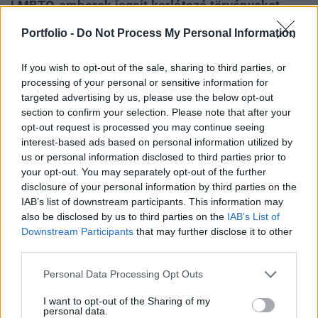
LMBTQ-emberek jogait korlátozó törvényeket.
Ezzel párhuzamosan történelmi csúcsra,
Portfolio -
Do Not Process My Personal Information
kétharmad fölé nőtt az azonos nemű párok
házasságának és gyermekvállalásának
If you wish to opt-out of the sale, sharing to third parties, or
támogatottsága.
processing of your personal or sensitive information for
targeted advertising by us, please use the below opt-out
A Medián választások után készült reprezentatív
section to confirm your selection. Please note that after your
felméréséből kiderül, hogy a társadalom 57 százaléka
opt-out request is processed you may continue seeing
interest-based ads based on personal information utilized by
eltörölné a leszbikus, meleg, biszexuális és transznemű
us or personal information disclosed to third parties prior to
(LMBT) emberek jogait szűkítő jogszabályokat. Ilyen
your opt-out. You may separately opt-out of the further
többek között az úgynevezett gyermekvédelmi törvény, a
disclosure of your personal information by third parties on the
transzneműek nem- és névváltoztatásának tilalma,
IAB’s list of downstream participants. This information may
valamint az LMBT-témájú rendezvények, mint a Pride...
also be disclosed by us to third parties on the
IAB’s List of
Downstream Participants
that may further disclose it to other
third parties.
KEDVES OLVASÓNK!
Personal Data Processing Opt Outs
A keresett cikk a portfolio.hu hírarchívumához
I want to opt-out of the Sharing of my
tartozik, melynek olvasása előfizetéses
personal data.