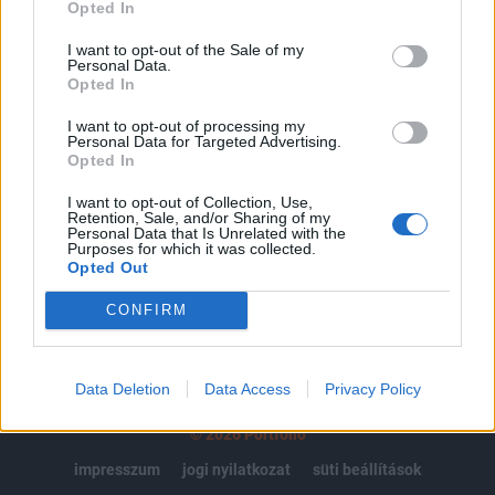
regisztrációhoz kötött.
Opted In
Az előfizetés a következőket tartalmazza:
I want to opt-out of the Sale of my
Personal Data.
Portfolio.hu teljes cikkarchívum
Opted In
Kötéslisták: BÉT elmúlt 2 év napon belüli
kötéslistái
I want to opt-out of processing my
Personal Data for Targeted Advertising.
Opted In
Előfizetés
I want to opt-out of Collection, Use,
Retention, Sale, and/or Sharing of my
Personal Data that Is Unrelated with the
Purposes for which it was collected.
MÁR ELŐFIZETŐNK VAGY?
BEJELENTKEZÉS
Opted Out
CONFIRM
Data Deletion
Data Access
Privacy Policy
© 2026 Portfolio
impresszum
jogi nyilatkozat
süti beállítások