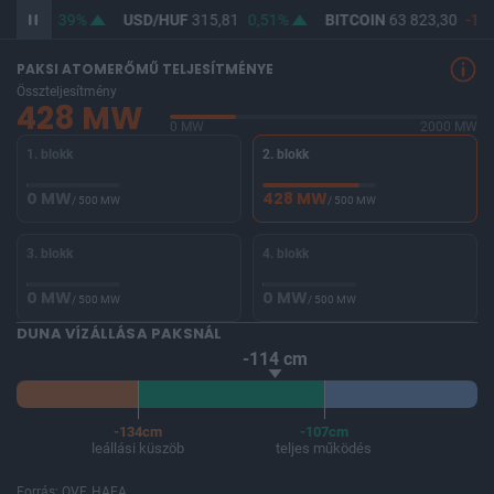
64,57
0,39%
USD/HUF
315,81
0,51%
BITCOIN
63 823,30
-1,5
PAKSI ATOMERŐMŰ TELJESÍTMÉNYE
Összteljesítmény
428 MW
0 MW
2000 MW
1. blokk
2. blokk
0 MW
428 MW
/ 500 MW
/ 500 MW
3. blokk
4. blokk
0 MW
0 MW
/ 500 MW
/ 500 MW
DUNA VÍZÁLLÁSA PAKSNÁL
-114 cm
-134cm
-107cm
leállási küszöb
teljes működés
Forrás: OVF, HAEA