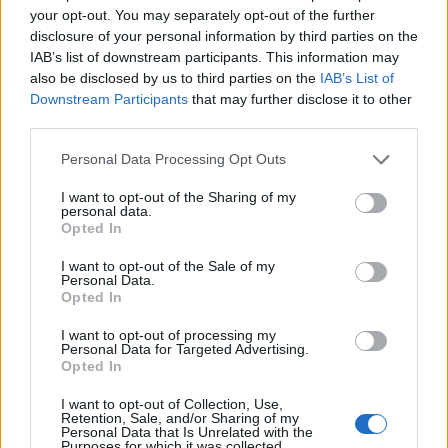
Facebook-bejegyzése szerint. A 24.hu információi
your opt-out. You may separately opt-out of the further
alapján egy ember a romok alatt rekedt.
disclosure of your personal information by third parties on the
FRISSÍTÉS! Kimentették a romok alatt rekedt
IAB’s list of downstream participants. This information may
also be disclosed by us to third parties on the
IAB’s List of
férfit, aki súlyos-életveszélyes állapotban van. A
Downstream Participants
that may further disclose it to other
rendőrség ismeretlen tettes ellen indított eljárást.
third parties.
Ribi Márk, a Fejér Megyei Katasztrófavédelmi
Personal Data Processing Opt Outs
Főigazgatóság szóvivője a 24.hu megkeresésére azt felelte,
hogy leomlott egy bontásra váró négyemeletes épület
I want to opt-out of the Sharing of my
personal data.
Székesfehérváron, a Takarodó úton. Egy ember a romok
Opted In
alatt rekedt. A székesfehérvári hivatásos tűzoltók érkeztek
I want to opt-out of the Sale of my
a baleset helyszínére, ahová több kutyás, és speciális
Personal Data.
mentőegység is elindult. – mondta....
Opted In
I want to opt-out of processing my
Personal Data for Targeted Advertising.
KEDVES OLVASÓNK!
Opted In
A keresett cikk a portfolio.hu hírarchívumához
I want to opt-out of Collection, Use,
Retention, Sale, and/or Sharing of my
tartozik, melynek olvasása előfizetéses
Personal Data that Is Unrelated with the
regisztrációhoz kötött.
Purposes for which it was collected.