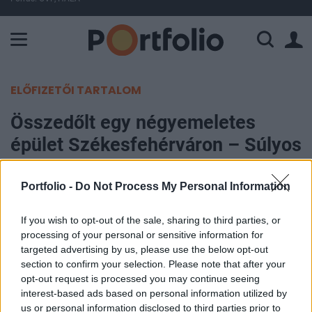
A Paksi Atomerőmű összteljesítménye 428 MW. A Duna vízállá
ELŐFIZETŐI TARTALOM
Összedőlt egy négyemeletes
épület Székesfehérváron – Súlyos
állapotban lévő sérültet mentettek
ki a romok alól (2.)
Portfolio -
Do Not Process My Personal Information
If you wish to opt-out of the sale, sharing to third parties, or
Portfolio
processing of your personal or sensitive information for
2026. június 01. 21:53
targeted advertising by us, please use the below opt-out
section to confirm your selection. Please note that after your
Egy négyemeletes, bontás alatt lévő ipari épület
opt-out request is processed you may continue seeing
interest-based ads based on personal information utilized by
omlott össze Székesfehérváron a Kontroll
us or personal information disclosed to third parties prior to