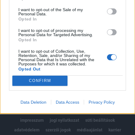
Az előfizetés a következőket tartalmazza:
I want to opt-out of the Sale of my
Portfolio.hu teljes cikkarchívum
Personal Data.
Kötéslisták: BÉT elmúlt 2 év napon belüli
Opted In
kötéslistái
I want to opt-out of processing my
Personal Data for Targeted Advertising.
Opted In
Előfizetés
I want to opt-out of Collection, Use,
Retention, Sale, and/or Sharing of my
Personal Data that Is Unrelated with the
MÁR ELŐFIZETŐNK VAGY?
BEJELENTKEZÉS
Purposes for which it was collected.
Opted Out
CONFIRM
Data Deletion
Data Access
Privacy Policy
© 2026 Portfolio
impresszum
jogi nyilatkozat
süti beállítások
adatvédelem
szerzői jogok
médiaajánlat
karrier