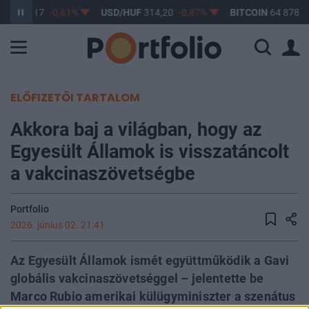
UF
363,17
-0,61%
USD/HUF
314,20
-0,87%
BITCOIN
64 878,8
ELŐFIZETŐI TARTALOM
Akkora baj a világban, hogy az
Egyesült Államok is visszatáncolt
a vakcinaszövetségbe
Portfolio
2026. június 02. 21:41
Az Egyesült Államok ismét együttműködik a Gavi
globális vakcinaszövetséggel – jelentette be
Marco Rubio amerikai külügyminiszter a szenátus