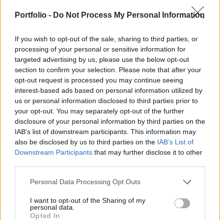
részletes adatközlés fő számai megegyeznek az
előzetes adatokkal, most viszont már láthatjuk,
Portfolio -
Do Not Process My Personal Information
hogy mi okozta a gazdaság némiképp váratlan
lendületvételét.
If you wish to opt-out of the sale, sharing to third parties, or
processing of your personal or sensitive information for
targeted advertising by us, please use the below opt-out
Az első negyedéves GDP-növekedés meghaladta a
section to confirm your selection. Please note that after your
várakozásokat, az utóbbi 15 negyedévben csak egyszer
opt-out request is processed you may continue seeing
láttunk a mostani 0,8%-osnál nagyobb negyedéves alapú
interest-based ads based on personal information utilized by
bővülést. Az éves alapon számolt 1,7%-os lendület három
us or personal information disclosed to third parties prior to
és fél éves csúcsot jelent. Az év eleji felpattanás az április
your opt-out. You may separately opt-out of the further
végi előzetes adatközléskor meglepte a szakértőket, hiszen
disclosure of your personal information by third parties on the
a havi részjelentésekből egyáltalán...
IAB’s list of downstream participants. This information may
also be disclosed by us to third parties on the
IAB’s List of
Downstream Participants
that may further disclose it to other
KEDVES OLVASÓNK!
third parties.
A keresett cikk a portfolio.hu hírarchívumához
Personal Data Processing Opt Outs
tartozik, melynek olvasása előfizetéses
I want to opt-out of the Sharing of my
regisztrációhoz kötött.
personal data.
Opted In