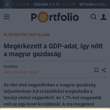
F
363,17
-0,61%
USD/HUF
314,20
-0,87%
BITCOIN
64 995,47
ELŐFIZETŐI TARTALOM
Megérkezett a GDP-adat, így nőtt
a magyar gazdaság
Portfolio
2026. június 02. 08:30
Az idei első negyedévben a magyar gazdaság
teljesítménye 0,8 százalékkal meghaladta a
tavalyi utolsó negyedévit, és 1,7%-kal magasabb
volt az egy évvel korábbinál. A ma megjelent