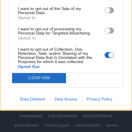
Az előfizetés a következőket tartalmazza:
I want to opt-out of the Sale of my
Portfolio.hu teljes cikkarchívum
Personal Data.
Kötéslisták: BÉT elmúlt 2 év napon belüli
Opted In
kötéslistái
I want to opt-out of processing my
Personal Data for Targeted Advertising.
Opted In
Előfizetés
I want to opt-out of Collection, Use,
Retention, Sale, and/or Sharing of my
Personal Data that Is Unrelated with the
MÁR ELŐFIZETŐNK VAGY?
BEJELENTKEZÉS
Purposes for which it was collected.
Opted Out
CONFIRM
Data Deletion
Data Access
Privacy Policy
© 2026 Portfolio
impresszum
jogi nyilatkozat
süti beállítások
adatvédelem
szerzői jogok
médiaajánlat
karrier