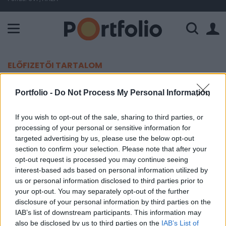
A Paksi Atomerőmű összteljesítménye 226 MW. A Duna vízállá
ELŐFIZETŐI TARTALOM
Megszólalt Tarr Zoltán arról,
Portfolio -
Do Not Process My Personal Information
hogyan alakítanák át a közmédiát
If you wish to opt-out of the sale, sharing to third parties, or
processing of your personal or sensitive information for
Portfolio
targeted advertising by us, please use the below opt-out
2026. június 02. 13:03
section to confirm your selection. Please note that after your
opt-out request is processed you may continue seeing
Két lépésben fogja a kormány átalakítani a
interest-based ads based on personal information utilized by
us or personal information disclosed to third parties prior to
közmédiát, derült ki Tarr Zoltán kultúráért felelős
your opt-out. You may separately opt-out of the further
miniszter bejegyzéséből.
disclosure of your personal information by third parties on the
IAB’s list of downstream participants. This information may
Az azonban nem teljesen világos, hogy az első lépés mit
also be disclosed by us to third parties on the
IAB’s List of