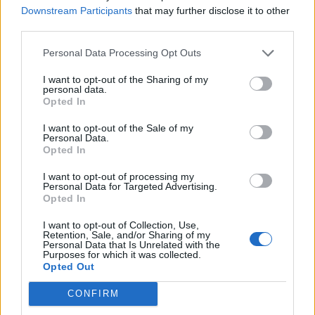
fog jelenteni. Tarr úgy fogalmazott a Michael McGrath-tal,
Downstream Participants
that may further disclose it to other
az Európai Bizottság demokráciáért, jogállamiságért és
third parties.
igazságügyért felelős biztosával való találkozóról: A
Personal Data Processing Opt Outs
tárgyaláson elmondtam azt is, hogy tudjuk, hogy az
emberek azonnali változást akarnak a közmédia ügyében:
I want to opt-out of the Sharing of my
ezen az úton el is indultunk, de ezt...
personal data.
Opted In
I want to opt-out of the Sale of my
KEDVES OLVASÓNK!
Personal Data.
Opted In
A keresett cikk a portfolio.hu hírarchívumához
tartozik, melynek olvasása előfizetéses
I want to opt-out of processing my
Personal Data for Targeted Advertising.
regisztrációhoz kötött.
Opted In
Az előfizetés a következőket tartalmazza:
I want to opt-out of Collection, Use,
Retention, Sale, and/or Sharing of my
Portfolio.hu teljes cikkarchívum
Personal Data that Is Unrelated with the
Purposes for which it was collected.
Kötéslisták: BÉT elmúlt 2 év napon belüli
Opted Out
kötéslistái
CONFIRM
Előfizetés