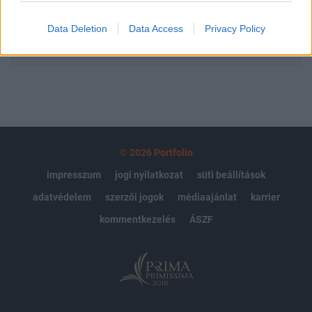
Data Deletion
Data Access
Privacy Policy
MÁR ELŐFIZETŐNK VAGY?
BEJELENTKEZÉS
© 2026 Portfolio
impresszum
jogi nyilatkozat
süti beállítások
adatvédelem
szerzői jogok
médiaajánlat
karrier
kommentkezelés
ÁSZF