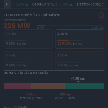
F
364,00
0,63%
USD/HUF
315,45
0,76%
BITCOIN
64 392,63
-
PAKSI ATOMERŐMŰ TELJESÍTMÉNYE
Összteljesítmény
226 MW
0 MW
2000 MW
1. blokk
2. blokk
0 MW
226 MW
/ 500 MW
/ 500 MW
3. blokk
4. blokk
0 MW
0 MW
/ 500 MW
/ 500 MW
DUNA VÍZÁLLÁSA PAKSNÁL
-130 cm
-144cm
-134cm
biztonsági határ
leállási küszöb
Forrás: OVF, HAEA