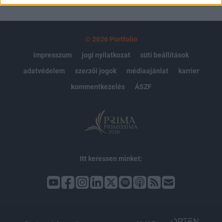
© 2026 Portfolio
impresszum
jogi nyilatkozat
süti beállítások
adatvédelem
szerzői jogok
médiaajánlat
karrier
kommentkezelés
ÁSZF
Itt keressen minket: