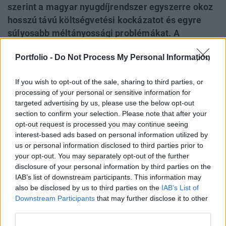
szerint a magyar nyugdíjrendszer egyszerre okoz
hosszú távú költségvetési kockázatot és egyre
súlyosabb méltányossági problémákat. A
dokumentum nem ír elő azonnali kötelező
Portfolio -
Do Not Process My Personal Information
nyugdíjreformot, de világossá teszi: ha
Magyarország nem kezeli a kiadási nyomást,
If you wish to opt-out of the sale, sharing to third parties, or
annak nemcsak súlyos költségvetési ára lehet, de
processing of your personal or sensitive information for
az uniós forrásokhoz való hozzáférés terén is
targeted advertising by us, please use the below opt-out
negatív hatással járhat.
section to confirm your selection. Please note that after your
opt-out request is processed you may continue seeing
Back to Europe 2026Az áprilisi választások után
interest-based ads based on personal information utilized by
us or personal information disclosed to third parties prior to
visszakerült az európai térképre Magyarország, a kormány
your opt-out. You may separately opt-out of the further
kiemelt célja az uniós források hazahozatala, illetve
disclosure of your personal information by third parties on the
hosszabb távon az euró bevezetése. Milyen utat kell
IAB’s list of downstream participants. This information may
bejárnia Magyarországnak addig és mekkora lökést
also be disclosed by us to third parties on the
IAB’s List of
adhatnak az uniós pénzek a gazdaságnak? Ezzel a
Downstream Participants
that may further disclose it to other
kérdéssel foglalkozik a Portfolio konferenciája, mely
third parties.
szakértőkkel...