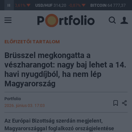
63,17
-0,61%
USD/HUF
314,20
-0,87%
BITCOIN
64 777,37
-0
ELŐFIZETŐI TARTALOM
Brüsszel megkongatta a
vészharangot: nagy baj lehet a 14.
havi nyugdíjból, ha nem lép
Magyarország
Portfolio
2026. június 03. 17:03
Az Európai Bizottság szerdán megjelent,
Magyarországgal foglalkozó országjelentése