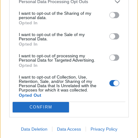
Personal Data Processing Opt Outs
I want to opt-out of the Sharing of my
KEDVES OLVASÓNK!
personal data.
Opted In
A keresett cikk a portfolio.hu hírarchívumához
tartozik, melynek olvasása előfizetéses
I want to opt-out of the Sale of my
Personal Data.
regisztrációhoz kötött.
Opted In
Az előfizetés a következőket tartalmazza:
I want to opt-out of processing my
Personal Data for Targeted Advertising.
Portfolio.hu teljes cikkarchívum
Opted In
Kötéslisták: BÉT elmúlt 2 év napon belüli
kötéslistái
I want to opt-out of Collection, Use,
Retention, Sale, and/or Sharing of my
Personal Data that Is Unrelated with the
Purposes for which it was collected.
Előfizetés
Opted Out
CONFIRM
MÁR ELŐFIZETŐNK VAGY?
BEJELENTKEZÉS
Data Deletion
Data Access
Privacy Policy