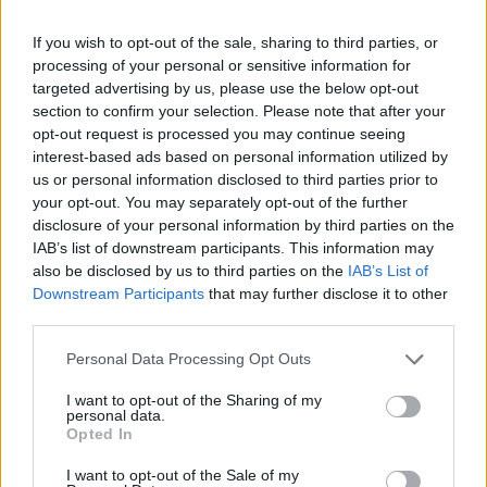
Sustainable World 2026Szeptember 8-án jön az év egyik
If you wish to opt-out of the sale, sharing to third parties, or
legjelentősebb üzleti fenntarthatósági találkozója, a
processing of your personal or sensitive information for
Portfolio Sustainable World 2026. A szektorsemleges
targeted advertising by us, please use the below opt-out
konferencia a zöld gazdasággal kapcsolatos
section to confirm your selection. Please note that after your
aktualitásokkal, a legégetőbb beavatkozási gyakorlatokkal
opt-out request is processed you may continue seeing
foglalkozik, de emellett helyszíne a Green Awards
interest-based ads based on personal information utilized by
díjátadónak is. Részletek a linken.Információ és
us or personal information disclosed to third parties prior to
your opt-out. You may separately opt-out of the further
jelentkezésIdőjárási...
disclosure of your personal information by third parties on the
IAB’s list of downstream participants. This information may
also be disclosed by us to third parties on the
IAB’s List of
KEDVES OLVASÓNK!
Downstream Participants
that may further disclose it to other
A keresett cikk a portfolio.hu hírarchívumához
third parties.
tartozik, melynek olvasása előfizetéses
Personal Data Processing Opt Outs
regisztrációhoz kötött.
I want to opt-out of the Sharing of my
Az előfizetés a következőket tartalmazza:
personal data.
Opted In
Portfolio.hu teljes cikkarchívum
Kötéslisták: BÉT elmúlt 2 év napon belüli
I want to opt-out of the Sale of my