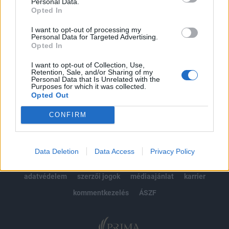
kötéslistái
Personal Data.
Opted In
Előfizetés
I want to opt-out of processing my
Personal Data for Targeted Advertising.
Opted In
MÁR ELŐFIZETŐNK VAGY?
BEJELENTKEZÉS
I want to opt-out of Collection, Use,
Retention, Sale, and/or Sharing of my
Personal Data that Is Unrelated with the
Purposes for which it was collected.
Opted Out
CONFIRM
© 2026 Portfolio
Data Deletion
Data Access
Privacy Policy
impresszum
jogi nyilatkozat
süti beállítások
adatvédelem
szerzői jogok
médiaajánlat
karrier
kommentkezelés
ÁSZF