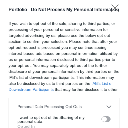
mérési eredményeit. A legelső, már közzétett
adatok szerint az üzem zajkibocsátása a
Portfolio -
Do Not Process My Personal Information
megengedett határérték alatt maradt – jelentette
If you wish to opt-out of the sale, sharing to third parties, or
az MTI.
processing of your personal or sensitive information for
targeted advertising by us, please use the below opt-out
A vállalat a Göd-ÉRT Egyesület által szervezett lakossági
section to confirm your selection. Please note that after your
fórumon ígéretet tett arra, hogy folytatja a párbeszédet a
opt-out request is processed you may continue seeing
helyi közösséggel, és átláthatóvá teszi a környezeti
interest-based ads based on personal information utilized by
adatokat. A cég ezentúl a Facebook-oldalán, a
us or personal information disclosed to third parties prior to
későbbiekben pedig egy hamarosan induló új honlapon is
your opt-out. You may separately opt-out of the further
megosztja a mérési eredményeket. Az elsőként publikált
disclosure of your personal information by third parties on the
IAB’s list of downstream participants. This information may
zajméréseket május 26-án éjszaka végezték...
also be disclosed by us to third parties on the
IAB’s List of
Downstream Participants
that may further disclose it to other
third parties.
KEDVES OLVASÓNK!
A keresett cikk a portfolio.hu hírarchívumához
Personal Data Processing Opt Outs
tartozik, melynek olvasása előfizetéses
I want to opt-out of the Sharing of my
regisztrációhoz kötött.
personal data.
Opted In