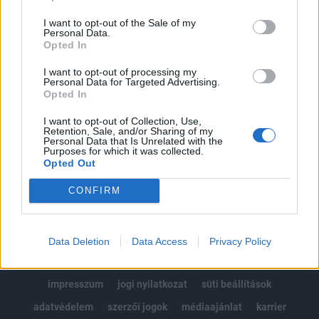
Az előfizetés a következőket tartalmazza:
I want to opt-out of the Sale of my
Portfolio.hu teljes cikkarchívum
Personal Data.
Kötéslisták: BÉT elmúlt 2 év napon belüli
Opted In
kötéslistái
I want to opt-out of processing my
Personal Data for Targeted Advertising.
Opted In
Előfizetés
I want to opt-out of Collection, Use,
Retention, Sale, and/or Sharing of my
Personal Data that Is Unrelated with the
MÁR ELŐFIZETŐNK VAGY?
BEJELENTKEZÉS
Purposes for which it was collected.
Opted Out
CONFIRM
Data Deletion
Data Access
Privacy Policy
© 2026 Portfolio
impresszum
jogi nyilatkozat
süti beállítások
adatvédelem
szerzői jogok
médiaajánlat
karrier