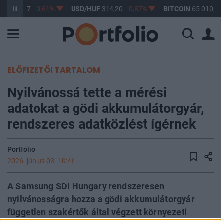
UF
363,17
-0,61%
USD/HUF
314,20
-0,87%
BITCOIN
65 010,93
ELŐFIZETŐI TARTALOM
Nyilvánossá tette a mérési
adatokat a gödi akkumulátorgyár,
rendszeres adatközlést ígérnek
Portfolio
2026. június 03. 10:46
A Samsung SDI Hungary rendszeresen
nyilvánosságra hozza a gödi akkumulátorgyár
független szakértők által végzett környezeti