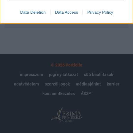
Data Deletion
Data Access
Privacy Policy
MÁR ELŐFIZETŐNK VAGY?
BEJELENTKEZÉS
© 2026 Portfolio
impresszum
jogi nyilatkozat
süti beállítások
adatvédelem
szerzői jogok
médiaajánlat
karrier
kommentkezelés
ÁSZF