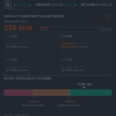
UF
363,44
0,47%
USD/HUF
314,94
0,6%
BITCOIN
64 566,29
-
PAKSI ATOMERŐMŰ TELJESÍTMÉNYE
Összteljesítmény
225 MW
0 MW
2000 MW
1. blokk
2. blokk
0 MW
225 MW
/ 500 MW
/ 500 MW
3. blokk
4. blokk
0 MW
0 MW
/ 500 MW
/ 500 MW
DUNA VÍZÁLLÁSA PAKSNÁL
-130 cm
-144cm
-134cm
biztonsági határ
leállási küszöb
Forrás: OVF, HAEA