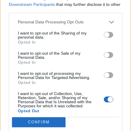
53,6 pontról 54,5 pontra nőtt, ami még az elemzői
Downstream Participants
that may further disclose it to other
konszenzust is megahaladta. Ezen belül az üzleti aktivitás
third parties.
(jelenlegi helyzet) 55,9 pontról 57,7 pontra, míg az új
Personal Data Processing Opt Outs
megrendelések (jövőbeli helyzet) 53,5 pontról 57,3 pontra
emelkedett. A foglalkoztatottsági komponens lényegében
I want to opt-out of the Sharing of my
változatlan maradt, 47,9 ponton áll jelenleg. A...
personal data.
Opted In
I want to opt-out of the Sale of my
KEDVES OLVASÓNK!
Personal Data.
Opted In
A keresett cikk a portfolio.hu hírarchívumához
tartozik, melynek olvasása előfizetéses
I want to opt-out of processing my
Personal Data for Targeted Advertising.
regisztrációhoz kötött.
Opted In
Az előfizetés a következőket tartalmazza:
I want to opt-out of Collection, Use,
Retention, Sale, and/or Sharing of my
Portfolio.hu teljes cikkarchívum
Personal Data that Is Unrelated with the
Purposes for which it was collected.
Kötéslisták: BÉT elmúlt 2 év napon belüli
Opted Out
kötéslistái
CONFIRM
Előfizetés