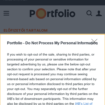
A Paksi Atomerőmű összteljesítménye 225 MW. A Duna vízállá
ELŐFIZETŐI TARTALOM
Szárnyal az amerikai
Portfolio -
Do Not Process My Personal Information
szolgáltatószektor
If you wish to opt-out of the sale, sharing to third parties, or
processing of your personal or sensitive information for
Portfolio
targeted advertising by us, please use the below opt-out
2026. június 03. 16:05
section to confirm your selection. Please note that after your
opt-out request is processed you may continue seeing
Kirobbanó formában van az amerikai
interest-based ads based on personal information utilized by
us or personal information disclosed to third parties prior to
szolgáltatószektor. Az egyetlen szépséghiba, hogy
your opt-out. You may separately opt-out of the further
az árnyomás nagyon erős.
disclosure of your personal information by third parties on the
IAB’s list of downstream participants. This information may
Az ISM szolgáltatószektori beszerzésimenedzser-indexe
also be disclosed by us to third parties on the
IAB’s List of