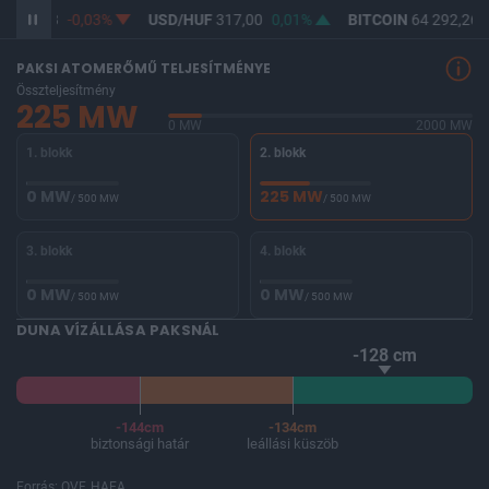
F
365,28
-0,03%
USD/HUF
317,00
0,01%
BITCOIN
64 292,26
PAKSI ATOMERŐMŰ TELJESÍTMÉNYE
Összteljesítmény
225 MW
0 MW
2000 MW
1. blokk
2. blokk
0 MW
225 MW
/ 500 MW
/ 500 MW
3. blokk
4. blokk
0 MW
0 MW
/ 500 MW
/ 500 MW
DUNA VÍZÁLLÁSA PAKSNÁL
-128 cm
-144cm
-134cm
biztonsági határ
leállási küszöb
Forrás: OVF, HAEA