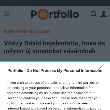
A Paksi Atomerőmű összteljesítménye 225 MW. A Duna vízállá
ELŐFIZETŐI TARTALOM
Vitézy Dávid bejelentette, hova és
milyen új vonatokat vásárolnak
Portfolio
2026. június 03. 16:25
Portfolio -
Do Not Process My Personal Information
Magyarország a hamarosan felszabaduló uniós
If you wish to opt-out of the sale, sharing to third parties, or
processing of your personal or sensitive information for
támogatásokból 35 új InterCity-motorvonatot
targeted advertising by us, please use the below opt-out
szerezhet be, amelyek a legfontosabb
section to confirm your selection. Please note that after your
fővonalakon állhatnak forgalomba a következő
opt-out request is processed you may continue seeing
években – jelentette be Vitézy Dávid közlekedési
interest-based ads based on personal information utilized by