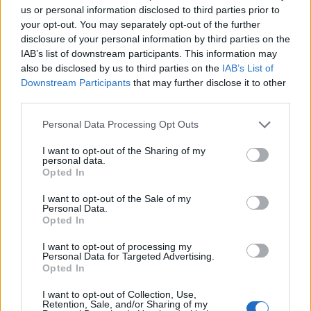
us or personal information disclosed to third parties prior to
miniszter, aki szerint a MÁV mélyrepülésének
your opt-out. You may separately opt-out of the further
egyik fő oka a járműhiány volt, amelyet Lázár
disclosure of your personal information by third parties on the
János 2022-es beszerzési leállítása tovább
IAB’s list of downstream participants. This information may
súlyosbított. Az új, akadálymentes és klimatizált
also be disclosed by us to third parties on the
IAB’s List of
szerelvények országosan is érezhető flottacserét
Downstream Participants
that may further disclose it to other
third parties.
jelenthetnek az IC-közlekedésben.
Personal Data Processing Opt Outs
A megkötött, 16,4 milliárd eurós uniós megállapodás
eredményeként Magyarország sok év után újra teljesen új
I want to opt-out of the Sharing of my
personal data.
motorvonatokat vásárolhat: az egyezség értelmében EU-s
Opted In
forrásokból legalább 35 új InterCity-motorvonatot
szerezhetnek be, ami országosan is érezhető flottacserét
I want to opt-out of the Sale of my
Personal Data.
jelenthet az IC-közlekedésben – közölte Vitézy Dávid
Opted In
közlekedési és beruházási miniszter szerdán...
I want to opt-out of processing my
Personal Data for Targeted Advertising.
Opted In
KEDVES OLVASÓNK!
I want to opt-out of Collection, Use,
A keresett cikk a portfolio.hu hírarchívumához
Retention, Sale, and/or Sharing of my