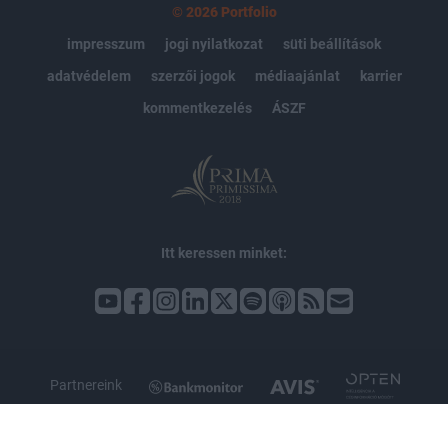
© 2026 Portfolio
impresszum
jogi nyilatkozat
süti beállítások
adatvédelem
szerzői jogok
médiaajánlat
karrier
kommentkezelés
ÁSZF
Itt keressen minket:
Partnereink