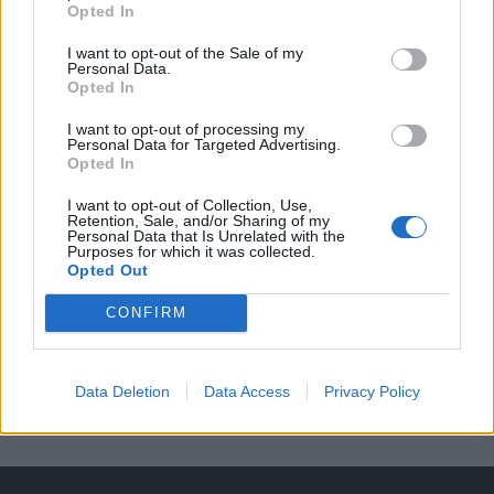
Opted In
A keresett cikk a portfolio.hu hírarchívumához
tartozik, melynek olvasása előfizetéses
I want to opt-out of the Sale of my
Personal Data.
regisztrációhoz kötött.
Opted In
Az előfizetés a következőket tartalmazza:
I want to opt-out of processing my
Portfolio.hu teljes cikkarchívum
Personal Data for Targeted Advertising.
Opted In
Kötéslisták: BÉT elmúlt 2 év napon belüli
kötéslistái
I want to opt-out of Collection, Use,
Retention, Sale, and/or Sharing of my
Personal Data that Is Unrelated with the
Purposes for which it was collected.
Előfizetés
Opted Out
CONFIRM
MÁR ELŐFIZETŐNK VAGY?
BEJELENTKEZÉS
Data Deletion
Data Access
Privacy Policy