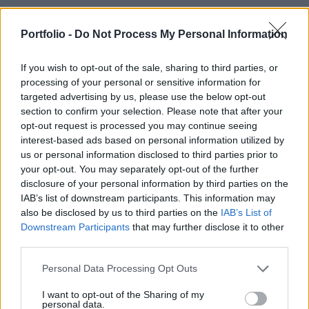
Az Egyesült Államok Mezőgazdasági
Minisztériuma (USDA) szerda este bejelentette,
Portfolio -
Do Not Process My Personal Information
hogy Texasban egy borjú szervezetében
If you wish to opt-out of the sale, sharing to third parties, or
azonosították az amerikai csavarlégy lárváját. Ez
processing of your personal or sensitive information for
a parazita rendkívül veszélyes a melegvérű
targeted advertising by us, please use the below opt-out
élőlényekre, mert az élő szöveteket belülről rágva
section to confirm your selection. Please note that after your
pusztítja el a gazdatestet.
opt-out request is processed you may continue seeing
interest-based ads based on personal information utilized by
A Cochliomyia hominivorax nevű légyfaj jelenléte komoly
us or personal information disclosed to third parties prior to
your opt-out. You may separately opt-out of the further
fenyegetést jelent az amerikai szarvasmarha-állományra. A
disclosure of your personal information by third parties on the
parazita életciklusa során a nőstény légy nyílt sebekbe
IAB’s list of downstream participants. This information may
rakja a petéit, a kikelő lárvák pedig a gazdaállat élő
also be disclosed by us to third parties on the
IAB’s List of
szöveteivel táplálkoznak, ami kezelés nélkül az állat
Downstream Participants
that may further disclose it to other
pusztulásához vezet. A kártevő nemcsak a
third parties.
haszonállatokat, hanem bármilyen melegvérű élőlényt...
Personal Data Processing Opt Outs
I want to opt-out of the Sharing of my
KEDVES OLVASÓNK!
personal data.