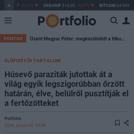
UF
363,17
-0,61%
USD/HUF
314,20
-0,87%
BITCOIN
64 969,9
FONTOS
Üzent Magyar Péter: megkezdődött a titkos szavazás a leendő köztársasági elnökről
ELŐFIZETŐI TARTALOM
Húsevő paraziták jutottak át a
világ egyik legszigorúbban őrzött
határán, élve, belülről pusztítják el
a fertőzötteket
Portfolio
2026. június 04. 10:48