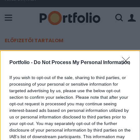
A Paksi Atomerőmű összteljesítménye 224 MW. A Duna vízállá
ELŐFIZETŐI TARTALOM
Ügyvédje segítségével üzent a
Portfolio -
Do Not Process My Personal Information
letartóztatott polgármester: „az
igazság ki fog derülni”
If you wish to opt-out of the sale, sharing to third parties, or
processing of your personal or sensitive information for
targeted advertising by us, please use the below opt-out
Portfolio
section to confirm your selection. Please note that after your
2026. június 04. 19:45
opt-out request is processed you may continue seeing
interest-based ads based on personal information utilized by
Ügyvédje segítségével Facebook-oldalán közölte
us or personal information disclosed to third parties prior to
véleményét letartóztatásáról Őrsi Gergely, a II.
your opt-out. You may separately opt-out of the further
disclosure of your personal information by third parties on the
kerület polgármestere.
IAB’s list of downstream participants. This information may