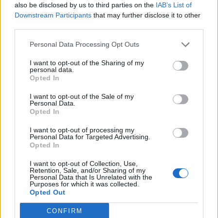
also be disclosed by us to third parties on the
IAB’s List of
A korábban MSZP-s, most független Őrsi Gergelyt az
Downstream Participants
that may further disclose it to other
úgynevezett óbudai korrupciós üggyel kapcsolatban
third parties.
tartóztatták le csütörtökön. Nem ő az egyetlen: Láng Zsolt
korábbi fideszes II. kerületi polgármesterért, Puskás Péter
Personal Data Processing Opt Outs
óbudai Fidesz-elnökért, Szkaliczki Tünde korábbi
I want to opt-out of the Sharing of my
momentumos önkormányzati képviselőért, Matisz Károly
personal data.
korábbi momentumos pártigazgatóért, valamint...
Opted In
I want to opt-out of the Sale of my
Personal Data.
KEDVES OLVASÓNK!
Opted In
A keresett cikk a portfolio.hu hírarchívumához
I want to opt-out of processing my
Personal Data for Targeted Advertising.
tartozik, melynek olvasása előfizetéses
Opted In
regisztrációhoz kötött.
I want to opt-out of Collection, Use,
Az előfizetés a következőket tartalmazza:
Retention, Sale, and/or Sharing of my
Personal Data that Is Unrelated with the
Portfolio.hu teljes cikkarchívum
Purposes for which it was collected.
Kötéslisták: BÉT elmúlt 2 év napon belüli
Opted Out
kötéslistái
CONFIRM