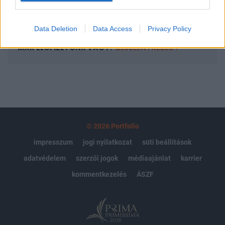
Előfizetés
Data Deletion
Data Access
Privacy Policy
MÁR ELŐFIZETŐNK VAGY?
BEJELENTKEZÉS
© 2026 Portfolio
impresszum
jogi nyilatkozat
süti beállítások
adatvédelem
szerzői jogok
médiaajánlat
karrier
kommentkezelés
ÁSZF