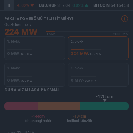
F
365,33
-0,02%
USD/HUF
317,04
0,02%
BITCOIN
64 164,58
-
PAKSI ATOMERŐMŰ TELJESÍTMÉNYE
Összteljesítmény
224 MW
0 MW
2000 MW
1. blokk
2. blokk
0 MW
224 MW
/ 500 MW
/ 500 MW
3. blokk
4. blokk
0 MW
0 MW
/ 500 MW
/ 500 MW
DUNA VÍZÁLLÁSA PAKSNÁL
-128 cm
-144cm
-134cm
biztonsági határ
leállási küszöb
Forrás: OVF, HAEA