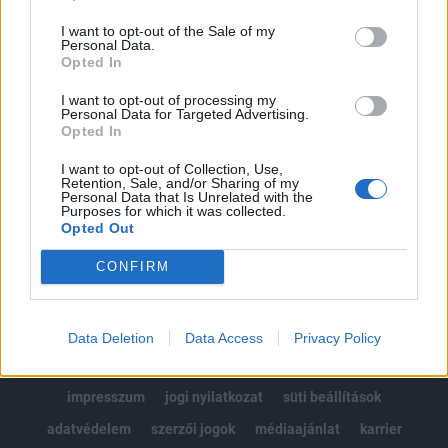
Az előfizetés a következőket tartalmazza:
I want to opt-out of the Sale of my
Portfolio.hu teljes cikkarchívum
Personal Data.
Kötéslisták: BÉT elmúlt 2 év napon belüli
Opted In
kötéslistái
I want to opt-out of processing my
Personal Data for Targeted Advertising.
Opted In
Előfizetés
I want to opt-out of Collection, Use,
Retention, Sale, and/or Sharing of my
Personal Data that Is Unrelated with the
MÁR ELŐFIZETŐNK VAGY?
BEJELENTKEZÉS
Purposes for which it was collected.
Opted Out
CONFIRM
Data Deletion
Data Access
Privacy Policy
© 2026 Portfolio
impresszum
jogi nyilatkozat
süti beállítások
adatvédelem
szerzői jogok
médiaajánlat
karrier