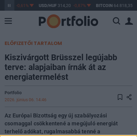
363,17
-0,61%
USD/HUF
314,20
-0,87%
BITCOIN
64 818,35
-
ELŐFIZETŐI TARTALOM
Kiszivárgott Brüsszel legújabb
terve: alapjaiban írnák át az
energiatermelést
Portfolio
2026. június 06. 14:46
Az Európai Bizottság egy új szabályozási
csomaggal csökkentené a megújuló energiát
terhelő adókat, rugalmasabbá tenné a