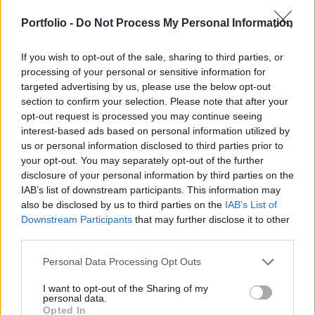
villamosenergia-rendszert, és felgyorsítaná az
Portfolio -
Do Not Process My Personal Information
okosmérők bevezetését – derült ki a
Bloomberg birtokába jutott tervezetből.
If you wish to opt-out of the sale, sharing to third parties, or
processing of your personal or sensitive information for
Back to Europe 2026Az áprilisi választások után
targeted advertising by us, please use the below opt-out
visszakerült az európai térképre Magyarország, a kormány
section to confirm your selection. Please note that after your
kiemelt célja az uniós források hazahozatala, illetve
opt-out request is processed you may continue seeing
hosszabb távon az euró bevezetése. Milyen utat kell
interest-based ads based on personal information utilized by
bejárnia Magyarországnak addig és mekkora lökést
us or personal information disclosed to third parties prior to
adhatnak az uniós pénzek a gazdaságnak? Ezzel a
your opt-out. You may separately opt-out of the further
kérdéssel foglalkozik a Portfolio konferenciája, mely
disclosure of your personal information by third parties on the
IAB’s list of downstream participants. This information may
szakértőkkel...
also be disclosed by us to third parties on the
IAB’s List of
Downstream Participants
that may further disclose it to other
third parties.
KEDVES OLVASÓNK!
A keresett cikk a portfolio.hu hírarchívumához
Personal Data Processing Opt Outs
tartozik, melynek olvasása előfizetéses
I want to opt-out of the Sharing of my
regisztrációhoz kötött.
personal data.
Opted In