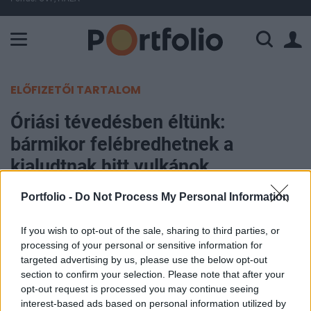
A Paksi Atomerőmű összteljesítménye 226 MW. A Duna vízállá
ELŐFIZETŐI TARTALOM
Óriási tévedésben éltünk:
bármikor felébredhetnek a
kialudtnak hitt vulkánok
Magyarország szomszédságában
Portfolio -
Do Not Process My Personal Information
is
If you wish to opt-out of the sale, sharing to third parties, or
processing of your personal or sensitive information for
Portfolio
targeted advertising by us, please use the below opt-out
2026. június 06. 10:50
section to confirm your selection. Please note that after your
opt-out request is processed you may continue seeing
Egy olyan görögországi vulkán, amely mintegy 110
interest-based ads based on personal information utilized by