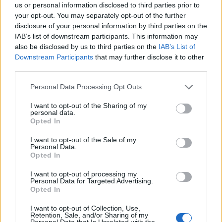
ezer évnyi szunnyadás után tört ki újra, alapjaiban
us or personal information disclosed to third parties prior to
your opt-out. You may separately opt-out of the further
kérdőjelezi meg a vulkánok kialudt besorolásának
disclosure of your personal information by third parties on the
jelenlegi rendszerét. Mindez arra figyelmeztet,
IAB’s list of downstream participants. This information may
hogy a hallgatag vulkánok sokkal veszélyesebbek
also be disclosed by us to third parties on the
IAB’s List of
lehetnek, mint azt korábban gondoltuk - jelentette
Downstream Participants
that may further disclose it to other
third parties.
a Live Science.
Personal Data Processing Opt Outs
A vulkanológusok jelenleg akkor tekintenek kialudtnak egy
vulkánt, ha az utolsó kitörése nagyjából tízezer évnél
I want to opt-out of the Sharing of my
personal data.
régebben, azaz a jelenlegi földtörténeti korszak, a holocén
Opted In
kezdete előtt történt. Egy friss, a Science Advances című
folyóiratban közzétett kutatás azonban kimutatta, hogy az
I want to opt-out of the Sale of my
Personal Data.
Athén közelében fekvő Metana-vulkán közel 110 ezer évig
Opted In
volt inaktív, mielőtt mintegy...
I want to opt-out of processing my
Personal Data for Targeted Advertising.
Opted In
KEDVES OLVASÓNK!
I want to opt-out of Collection, Use,
A keresett cikk a portfolio.hu hírarchívumához
Retention, Sale, and/or Sharing of my
Personal Data that Is Unrelated with the