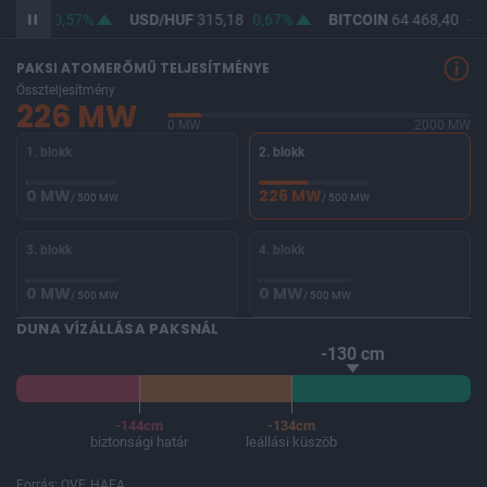
363,78
0,57%
USD/HUF
315,18
0,67%
BITCOIN
64 468,40
-0,
PAKSI ATOMERŐMŰ TELJESÍTMÉNYE
Összteljesítmény
226 MW
0 MW
2000 MW
1. blokk
2. blokk
0 MW
226 MW
/ 500 MW
/ 500 MW
3. blokk
4. blokk
0 MW
0 MW
/ 500 MW
/ 500 MW
DUNA VÍZÁLLÁSA PAKSNÁL
-130 cm
-144cm
-134cm
biztonsági határ
leállási küszöb
Forrás: OVF, HAEA