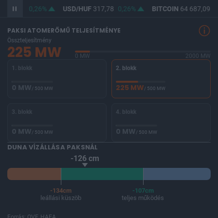
F
366,35
0,26%
USD/HUF
317,78
0,26%
BITCOIN
64 687,09
0
PAKSI ATOMERŐMŰ TELJESÍTMÉNYE
Összteljesítmény
225 MW
0 MW
2000 MW
1. blokk
2. blokk
0 MW
225 MW
/ 500 MW
/ 500 MW
3. blokk
4. blokk
0 MW
0 MW
/ 500 MW
/ 500 MW
DUNA VÍZÁLLÁSA PAKSNÁL
-126 cm
-134cm
-107cm
leállási küszöb
teljes működés
Forrás: OVF, HAEA