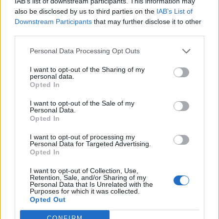
IAB’s list of downstream participants. This information may
also be disclosed by us to third parties on the
IAB’s List of
A menekültügyi hatóság az érintetteket a vizsgálatok
Downstream Participants
that may further disclose it to other
megindításáról hivatalosan értesítette. Az értesítés egyúttal
third parties.
felhívást is tartalmaz a hatóság előtti személyes
Personal Data Processing Opt Outs
megjelenésre, ami a tényállás tisztázásának
elengedhetetlen feltétele. Amennyiben az érintettek a
I want to opt-out of the Sharing of my
personal data.
meghallgatáson személyesen megjelennek, lehetőségük
Opted In
nyílik jogállásukkal kapcsolatos álláspontjuk...
I want to opt-out of the Sale of my
Personal Data.
Opted In
KEDVES OLVASÓNK!
I want to opt-out of processing my
A keresett cikk a portfolio.hu hírarchívumához
Personal Data for Targeted Advertising.
tartozik, melynek olvasása előfizetéses
Opted In
regisztrációhoz kötött.
I want to opt-out of Collection, Use,
Retention, Sale, and/or Sharing of my
Az előfizetés a következőket tartalmazza:
Personal Data that Is Unrelated with the
Purposes for which it was collected.
Portfolio.hu teljes cikkarchívum
Opted Out
Kötéslisták: BÉT elmúlt 2 év napon belüli
kötéslistái
CONFIRM