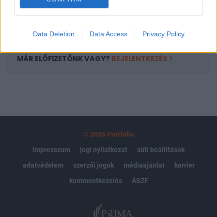
Előfizetés
Data Deletion
Data Access
Privacy Policy
MÁR ELŐFIZETŐNK VAGY?
BEJELENTKEZÉS
© 2026 Portfolio
impresszum
jogi nyilatkozat
süti beállítások
adatvédelem
szerzői jogok
médiaajánlat
karrier
kommentkezelés
ÁSZF