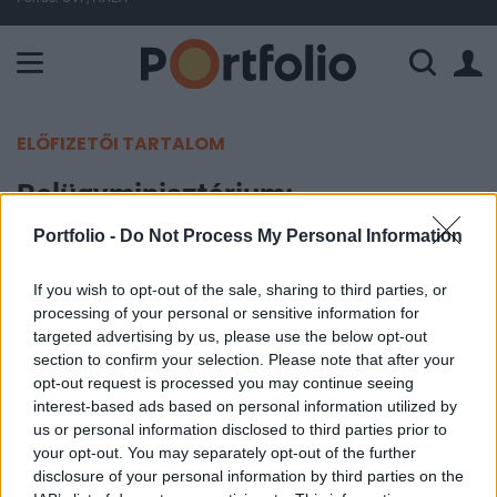
A Paksi Atomerőmű összteljesítménye 225 MW. A Duna vízállá
ELŐFIZETŐI TARTALOM
Belügyminisztérium:
felülvizsgálják a politikai alapon
Portfolio -
Do Not Process My Personal Information
megadott menekültstátuszokat
If you wish to opt-out of the sale, sharing to third parties, or
processing of your personal or sensitive information for
MTI
targeted advertising by us, please use the below opt-out
2026. június 07. 16:17
section to confirm your selection. Please note that after your
opt-out request is processed you may continue seeing
Májusban megindult a politikai alapon megadott
interest-based ads based on personal information utilized by
us or personal information disclosed to third parties prior to
menekülti jogállások felülvizsgálata - tudatta a
your opt-out. You may separately opt-out of the further
Belügyminisztérium (BM) közleményben az MTI-
disclosure of your personal information by third parties on the
vel vasárnap.