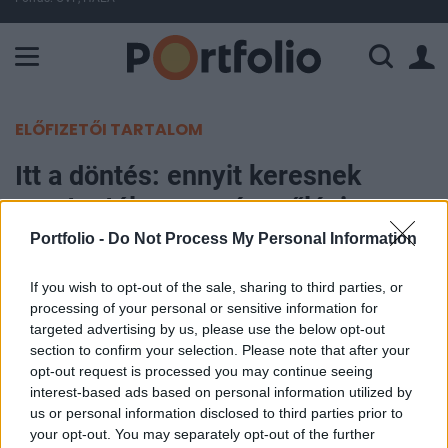
A Paksi Atomerőmű összteljesítménye 225 MW. A Duna vízállá
ELŐFIZETŐI TARTALOM
Itt a döntés: ennyit keresnek
mostantól az országgyűlési
képviselők
Portfolio -
Do Not Process My Personal Information
If you wish to opt-out of the sale, sharing to third parties, or
MTI
processing of your personal or sensitive information for
2026. június 08. 16:20
targeted advertising by us, please use the below opt-out
section to confirm your selection. Please note that after your
Alacsonyabb lehet az Országgyűlés működési
opt-out request is processed you may continue seeing
költsége A képviselők 189 igen szavazattal,
interest-based ads based on personal information utilized by
us or personal information disclosed to third parties prior to
egyhangúlag elfogadták az Országgyűlésről szóló
your opt-out. You may separately opt-out of the further
törvény és egyes azzal összefüggő jogszabályok