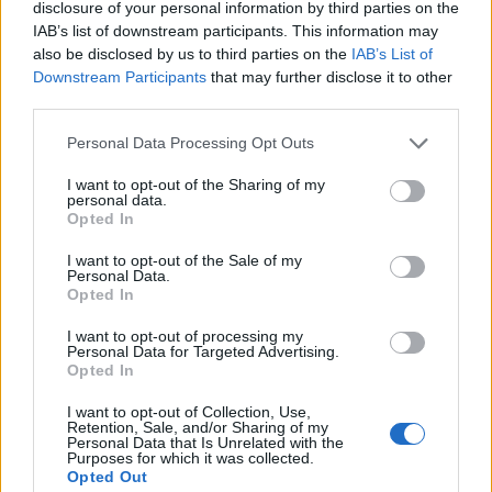
disclosure of your personal information by third parties on the
módosítását, aminek célja a működési költségek
IAB’s list of downstream participants. This information may
csökkentése.
also be disclosed by us to third parties on the
IAB’s List of
Downstream Participants
that may further disclose it to other
A törvény - összhangban az állami szervekkel
third parties.
kapcsolatban elvárt, a felelős és takarékos gazdálkodásra
Personal Data Processing Opt Outs
vonatkozó elvekkel - rendelkezik az országgyűlési
képviselői tiszteletdíjak, juttatások, támogatás, valamint az
I want to opt-out of the Sharing of my
personal data.
országgyűlési képviselőcsoportoknak járó költségvetési
Opted In
források jelentős csökkentéséről. Jelentős mértékben
csökkentik az országgyűlési képviselők...
I want to opt-out of the Sale of my
Personal Data.
Opted In
KEDVES OLVASÓNK!
I want to opt-out of processing my
Personal Data for Targeted Advertising.
A keresett cikk a portfolio.hu hírarchívumához
Opted In
tartozik, melynek olvasása előfizetéses
I want to opt-out of Collection, Use,
regisztrációhoz kötött.
Retention, Sale, and/or Sharing of my
Personal Data that Is Unrelated with the
Purposes for which it was collected.
Az előfizetés a következőket tartalmazza:
Opted Out