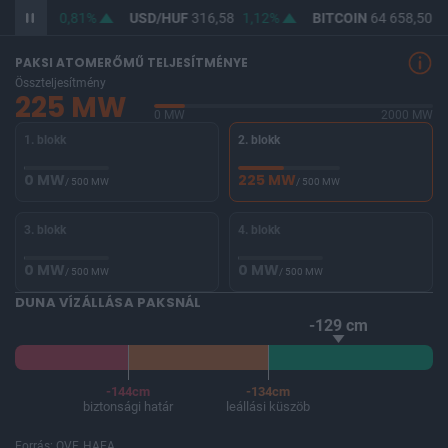
F
364,65
0,81%
USD/HUF
316,58
1,12%
BITCOIN
64 658,50
0
PAKSI ATOMERŐMŰ TELJESÍTMÉNYE
Összteljesítmény
225 MW
0 MW
2000 MW
1. blokk
2. blokk
0 MW
225 MW
/ 500 MW
/ 500 MW
3. blokk
4. blokk
0 MW
0 MW
/ 500 MW
/ 500 MW
DUNA VÍZÁLLÁSA PAKSNÁL
-129 cm
-144cm
-134cm
biztonsági határ
leállási küszöb
Forrás: OVF, HAEA