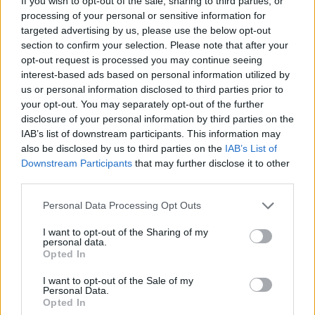
If you wish to opt-out of the sale, sharing to third parties, or
főkapitányság vezetésével Magyar Péter miniszterelnök
processing of your personal or sensitive information for
június 8-i hatállyal. A közlés szerint a miniszterelnök - a
targeted advertising by us, please use the below opt-out
belügyminiszter előterjesztésére - június 8-i hatállyal
section to confirm your selection. Please note that after your
opt-out request is processed you may continue seeing
visszavonja Balogh János rendőr altábornagy országos
interest-based ads based on personal information utilized by
rendőrfőkapitányi vezetői megbízását...
us or personal information disclosed to third parties prior to
your opt-out. You may separately opt-out of the further
disclosure of your personal information by third parties on the
KEDVES OLVASÓNK!
IAB’s list of downstream participants. This information may
also be disclosed by us to third parties on the
IAB’s List of
A keresett cikk a portfolio.hu hírarchívumához
Downstream Participants
that may further disclose it to other
tartozik, melynek olvasása előfizetéses
third parties.
regisztrációhoz kötött.
Personal Data Processing Opt Outs
Az előfizetés a következőket tartalmazza:
Portfolio.hu teljes cikkarchívum
I want to opt-out of the Sharing of my
personal data.
Kötéslisták: BÉT elmúlt 2 év napon belüli
Opted In
kötéslistái
I want to opt-out of the Sale of my
Personal Data.
Előfizetés
Opted In