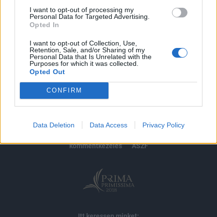
I want to opt-out of processing my
Personal Data for Targeted Advertising.
MÁR ELŐFIZETŐNK VAGY?
BEJELENTKEZÉS
Opted In
I want to opt-out of Collection, Use,
Retention, Sale, and/or Sharing of my
Personal Data that Is Unrelated with the
Purposes for which it was collected.
Opted Out
CONFIRM
© 2026 Portfolio
impresszum
jogi nyilatkozat
süti beállítások
Data Deletion
Data Access
Privacy Policy
adatvédelem
szerzői jogok
médiaajánlat
karrier
kommentkezelés
ÁSZF
Itt keressen minket: