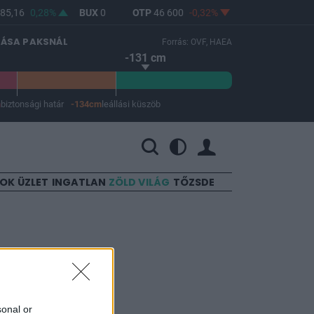
5,16
0,28%
BUX
0
OTP
46 600
-0,32%
MOL
4 630
0,47
LÁSA PAKSNÁL
Forrás: OVF, HAEA
-131 cm
m
biztonsági határ
-134cm
leállási küszöb
 a leállási küszöb -134 cm.
SOK
ÜZLET
INGATLAN
ZÖLD VILÁG
TŐZSDE
sonal or