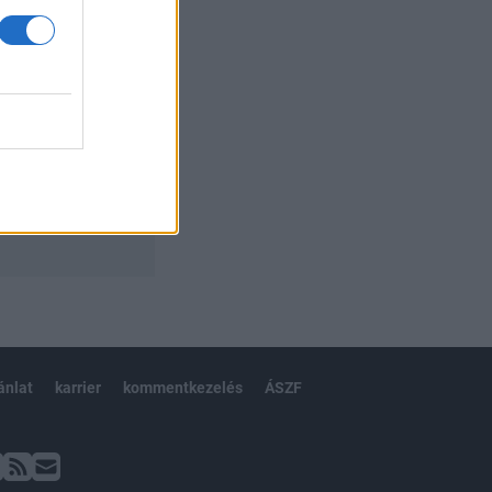
ánlat
karrier
kommentkezelés
ÁSZF