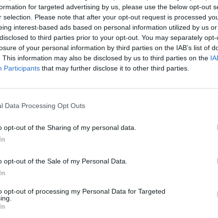
formation for targeted advertising by us, please use the below opt-out s
r selection. Please note that after your opt-out request is processed y
eing interest-based ads based on personal information utilized by us or
disclosed to third parties prior to your opt-out. You may separately opt-
zteri biztost nevez ki a gyermekvédelemben elkövete
losure of your personal information by third parties on the IAB’s list of
mellett már a héten döntés születhet egy egymilliárd f
. This information may also be disclosed by us to third parties on the
IA
felállításáról - jelentette be Magyar Péter hétfőn a pa
Participants
that may further disclose it to other third parties.
ozzátette: a gyermekvédelem kasszája felülről nyitott 
ésre is szükség lesz a szektorban.
l Data Processing Opt Outs
lt felelősségünkről” címmel tartott napirend előtti felszólalást 
erelnök, aki az Országgyűlés plenáris ülése előtt szólt a képvis
o opt-out of the Sharing of my personal data.
-posztjában azt emelte ki, hogy a most kezdődő ülésszakban f
In
ajtásokat, illetve jelentősen csökkenthetik...
o opt-out of the Sale of my Personal Data.
In
ASÓNK!
to opt-out of processing my Personal Data for Targeted
ing.
a portfolio.hu hírarchívumához tartozik, melynek olvasása előf
In
ötött.