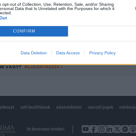
o opt-out of Collection, Use, Retention, Sale, and/or Sharing
övetkezőket tartalmazza:
ersonal Data that Is Unrelated with the Purposes for which it
lected.
 teljes cikkarchívum
Out
 BÉT elmúlt 2 év napon belüli
CONFIRM
Előfizetés
Data Deletion
Data Access
Privacy Policy
NK VAGY?
BEJELENTKEZÉS
latkozat
süti beállítások
adatvédelem
szerzői jogok
médiaaj
Itt keressen minket: