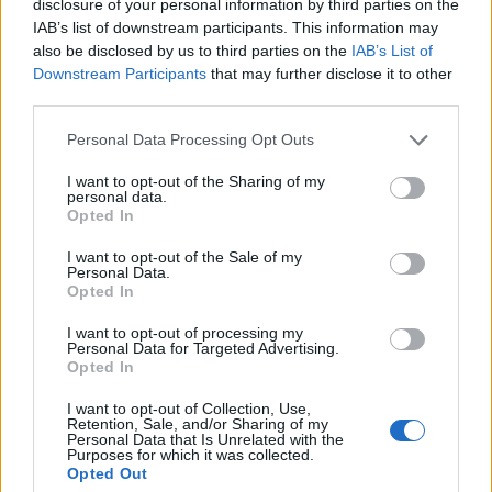
disclosure of your personal information by third parties on the
energiaárak következtében - számolt be a
IAB’s list of downstream participants. This information may
Bloomberg.
also be disclosed by us to third parties on the
IAB’s List of
Downstream Participants
that may further disclose it to other
A szövetségi statisztikai hivatal hétfői közlése szerint a
third parties.
megrendelések havi szinten 3,8 százalékkal csökkentek a
Personal Data Processing Opt Outs
márciusi, lefelé módosított 4,5 százalékos növekedést
követően. Ez lényegesen rosszabb a Bloomberg elemzői
I want to opt-out of the Sharing of my
personal data.
konszenzusában szereplő 2 százalékos visszaesésnél. A
Opted In
visszaesést elsősorban az autóipar és a
villamosberendezés-gyártás gyengélkedése okozta...
I want to opt-out of the Sale of my
Personal Data.
Opted In
KEDVES OLVASÓNK!
I want to opt-out of processing my
Personal Data for Targeted Advertising.
A keresett cikk a portfolio.hu hírarchívumához
Opted In
tartozik, melynek olvasása előfizetéses
I want to opt-out of Collection, Use,
regisztrációhoz kötött.
Retention, Sale, and/or Sharing of my
Personal Data that Is Unrelated with the
Purposes for which it was collected.
Az előfizetés a következőket tartalmazza:
Opted Out
Portfolio.hu teljes cikkarchívum