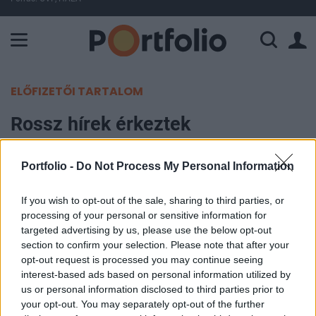
A Paksi Atomerőmű összteljesítménye 226 MW. A Duna vízállá
ELŐFIZETŐI TARTALOM
Rossz hírek érkeztek
Németországból
Portfolio -
Do Not Process My Personal Information
Portfolio
2026. június 08. 08:37
If you wish to opt-out of the sale, sharing to third parties, or
processing of your personal or sensitive information for
targeted advertising by us, please use the below opt-out
A német ipari megrendelések áprilisban a vártnál
section to confirm your selection. Please note that after your
jóval nagyobb mértékben visszaestek, ami tovább
opt-out request is processed you may continue seeing
erősíti azokat az aggodalmakat, hogy Európa
interest-based ads based on personal information utilized by
us or personal information disclosed to third parties prior to
legnagyobb gazdasága a második negyedévben
your opt-out. You may separately opt-out of the further
zsugorodhat az iráni háború és a megugró