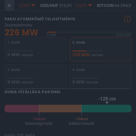
365,12
-0,08%
USD/HUF
316,91
-0,02%
BITCOIN
64 394,92
PAKSI ATOMERŐMŰ TELJESÍTMÉNYE
Összteljesítmény
226 MW
0 MW
2000 MW
1. blokk
2. blokk
0 MW
226 MW
/ 500 MW
/ 500 MW
3. blokk
4. blokk
0 MW
0 MW
/ 500 MW
/ 500 MW
DUNA VÍZÁLLÁSA PAKSNÁL
-128 cm
-144cm
-134cm
biztonsági határ
leállási küszöb
Forrás: OVF, HAEA